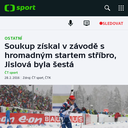
POPULÁRNÍ
SLEDOVAT
Fotbal
OSTATNÍ
Soukup získal v závodě s
Hokej
hromadným startem stříbro,
Jislová byla šestá
Tenis
ČT sport
Atletika
28. 2. 2016
|
Zdroj:
ČT sport
,
ČTK
Cyklistika
DALŠÍ SPORTY
Americký fotbal
NEPŘEHLÉDNĚTE