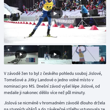
Olympijské hry
Parasport
Plavání
Plážový volejbal
Ragby
Rychlobruslení
V závodě žen to byl z českého pohledu souboj Jislové,
Rychlostní kanoistika
Tomešové a Jitky Landové o jedno volné místo v
nominaci pro MS. Dnešní závod vyšel lépe Jislové, od
Short track
medaile ji nakonec dělilo více než půl minuty.
Sportovní střelba
Jislová se nicméně v hromadném závodě dlouho držela
na stupních vítězů a do závěrečné střelby vstupovala ze