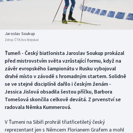
Baseball a softbal
Soutěže
Basketbal
Historické návraty
Biatlon
Aplikace ČT sport
Jaroslav Soukup
Zdroj:
ČTK/Ivo Stejskal
Boby a skeleton
AZ kvíz
Ťumeň - Český biatlonista Jaroslav Soukup prokázal
před mistrovstvím světa vzrůstající formu, když na
Box
závěr evropského šampionátu v Rusku vybojoval
Curling
druhé místo v závodě s hromadným startem. Solidně
se ve stejné disciplíně dařilo i českým ženám -
Dostihy
Jessica Jislová obsadila šestou příčku, Barbora
Tomešová skončila celkově devátá. Z prvenství se
Florbal
radovala Němka Kummerová.
Futsal
V Ťumeni na Sibiři prohrál třiatřicetiletý český
reprezentant jen s Němcem Florianem Grafem a mohl
Golf