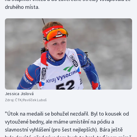
Stolní tenis
druhého místa.
Triatlon
Veslování
Vodní slalom
Volejbal
Ostatní
Jessica Jislová
Zdroj:
ČTK/Pavlíček Luboš
"Útok na medaili se bohužel nezdařil. Byl to kousek od
vytoužené bedny, ale máme umístění na pódiu a
slavnostní vyhlášení (pro šest nejlepších). Bára ještě