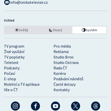
info@ceskatelevize.cz
Vzhled
Světlý
Tmavý
Systém
TV program
Pro média
Živé vysílání
Reklama
TV poplatky
Studio Brno
Teletext
Studio Ostrava
Podcasty
Rada ČT
Počasí
Kariéra
E-shop
Podávání námětů
Mobilní a TV aplikace
Časté dotazy
Vše o ČT
Kontakty