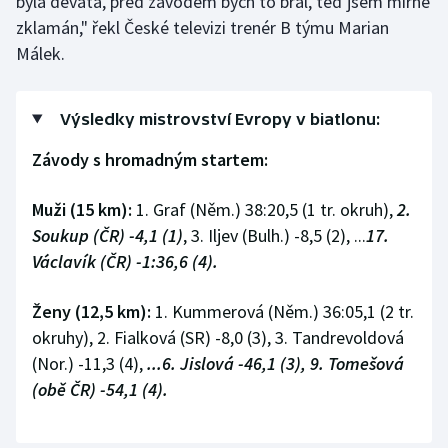
byla devátá, před závodem bych to bral, teď jsem mírně
zklamán," řekl České televizi trenér B týmu Marian
Málek.
Výsledky mistrovství Evropy v biatlonu:
Závody s hromadným startem:
Muži (15 km):
1. Graf (Něm.) 38:20,5 (1 tr. okruh),
2.
Soukup (ČR) -4,1 (1)
, 3. Iljev (Bulh.) -8,5 (2), ...
17.
Václavík (ČR) -1:36,6 (4).
Ženy (12,5 km):
1. Kummerová (Něm.) 36:05,1 (2 tr.
okruhy), 2. Fialková (SR) -8,0 (3), 3. Tandrevoldová
(Nor.) -11,3 (4),
...6. Jislová -46,1 (3), 9. Tomešová
(obě ČR) -54,1 (4).