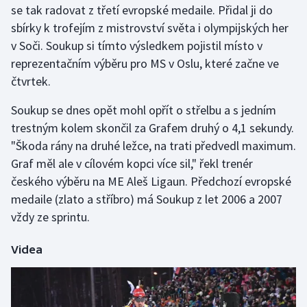
se tak radovat z třetí evropské medaile. Přidal ji do
sbírky k trofejím z mistrovství světa i olympijských her
Gymnastika
v Soči. Soukup si tímto výsledkem pojistil místo v
reprezentačním výběru pro MS v Oslu, které začne ve
Házená
čtvrtek.
Jezdectví
Soukup se dnes opět mohl opřít o střelbu a s jedním
trestným kolem skončil za Grafem druhý o 4,1 sekundy.
Judo
"Škoda rány na druhé ležce, na trati předvedl maximum.
Graf měl ale v cílovém kopci více sil," řekl trenér
Krasobruslení
českého výběru na ME Aleš Ligaun. Předchozí evropské
Lezení
medaile (zlato a stříbro) má Soukup z let 2006 a 2007
vždy ze sprintu.
Lyže a snowboard
Videa
Moderní pětiboj
Motorsport