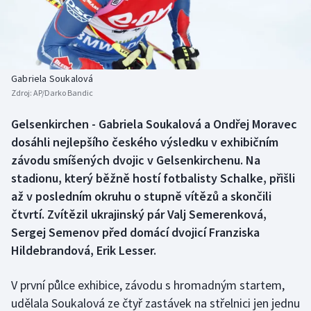
Baseball a softbal
Soutěže
Basketbal
Historické návraty
Biatlon
Aplikace ČT sport
Gabriela Soukalová
Zdroj:
AP/Darko Bandic
Boby a skeleton
AZ kvíz
Gelsenkirchen - Gabriela Soukalová a Ondřej Moravec
dosáhli nejlepšího českého výsledku v exhibičním
Box
závodu smíšených dvojic v Gelsenkirchenu. Na
Curling
stadionu, který běžně hostí fotbalisty Schalke, přišli
až v posledním okruhu o stupně vítězů a skončili
Dostihy
čtvrtí. Zvítězil ukrajinský pár Valj Semerenková,
Sergej Semenov před domácí dvojicí Franziska
Florbal
Hildebrandová, Erik Lesser.
Futsal
V první půlce exhibice, závodu s hromadným startem,
udělala Soukalová ze čtyř zastávek na střelnici jen jednu
Golf