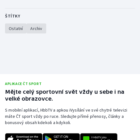
Olympijské hry
ŠTÍTKY
Parasport
Ostatní
Archiv
Plavání
Plážový volejbal
Ragby
Rychlobruslení
APLIKACE ČT SPORT
Mějte celý sportovní svět vždy u sebe i na
velké obrazovce.
Rychlostní kanoistika
S mobilní aplikací, HbbTV a apkou iVysílání ve své chytré televizi
Short track
máte ČT sport vždy po ruce. Sledujte přímé přenosy, články a
bonusový obsah kdekoli a kdykoli.
Sportovní střelba