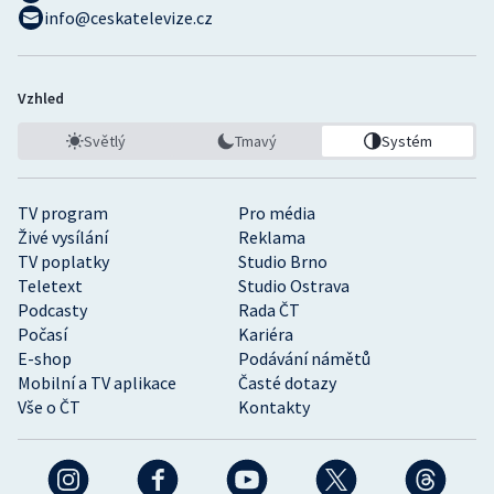
info@ceskatelevize.cz
Vzhled
Světlý
Tmavý
Systém
TV program
Pro média
Živé vysílání
Reklama
TV poplatky
Studio Brno
Teletext
Studio Ostrava
Podcasty
Rada ČT
Počasí
Kariéra
E-shop
Podávání námětů
Mobilní a TV aplikace
Časté dotazy
Vše o ČT
Kontakty