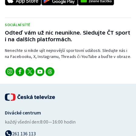
Stolní tenis
Triatlon
SOCIÁLNÍ SÍTĚ
Odteď vám už nic neunikne. Sledujte ČT sport
Veslování
i na dalších platformách.
Vodní slalom
Nenechte si nikde ujít nejnovější sportovní události. Sledujte nás i
na Facebooku, X, Instagramu, Threads či YouTube a buďte v obraze.
Volejbal
Ostatní
Divácké centrum
každý všední den:
8:00—16:00 hodin
261 136 113