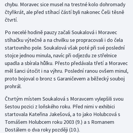
chybu. Moravec sice musel na trestné kolo dohromady
čtyřikrát, ale před stíhací částí byli nakonec Češi těsně
Gymnastika
čtvrtí.
Házená
Po necelé hodině pauzy začali Soukalová i Moravec
stíhačku výtečně a na chvilku se propracovali i do čela
Jezdectví
startovního pole. Soukalová však poté při své poslední
stojce jednou minula, navíc při odjezdu ze střelnice
Judo
upadla a sbírala hůlku. Přesto předávala třetí a Moravec
měl šanci útočit i na výhru. Poslední ranou ovšem minul,
Krasobruslení
proto bojoval o bronz s Garaničevem a běžecký souboj
Lezení
prohrál.
Čtvrtým místem Soukalová s Moravcem vylepšili svou
Lyže a snowboard
šestou pozici z loňského roku. Před nimi v exhibici
Moderní pětiboj
startovala Kateřina Jakešová, a to jako Holubcová s
Tomášem Holubcem roku 2003 (9.) a s Romanem
Motorsport
Dostálem o dva roky později (10.).