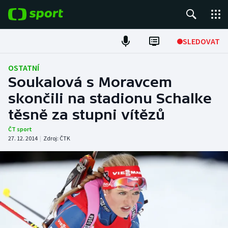
POPULÁRNÍ
SLEDOVAT
Fotbal
OSTATNÍ
Soukalová s Moravcem
Hokej
skončili na stadionu Schalke
těsně za stupni vítězů
Tenis
ČT sport
Atletika
27. 12. 2014
|
Zdroj:
ČTK
Cyklistika
DALŠÍ SPORTY
Americký fotbal
NEPŘEHLÉDNĚTE