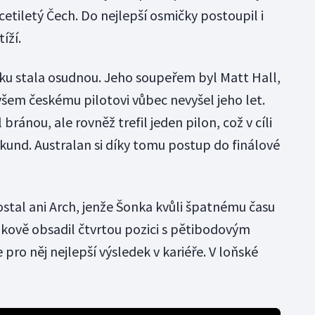
cetiletý Čech. Do nejlepší osmičky postoupil i
íží.
nku stala osudnou. Jeho soupeřem byl Matt Hall,
 ovšem českému pilotovi vůbec nevyšel jeho let.
ránou, ale rovněž trefil jeden pilon, což v cíli
und. Australan si díky tomu postup do finálové
stal ani Arch, jenže Šonka kvůli špatnému času
lkově obsadil čtvrtou pozici s pětibodovým
ro něj nejlepší výsledek v kariéře. V loňské