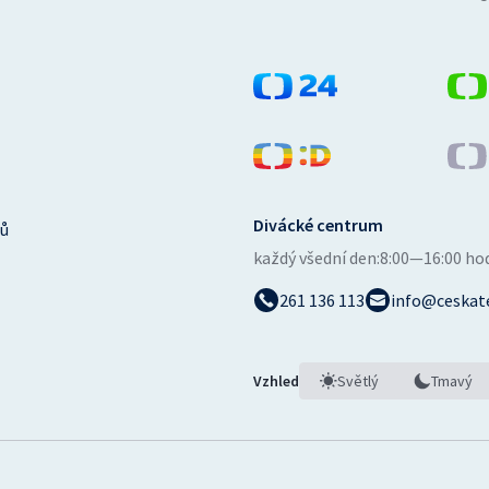
Divácké centrum
ů
každý všední den:
8:00—16:00 ho
261 136 113
info@ceskate
Vzhled
Světlý
Tmavý