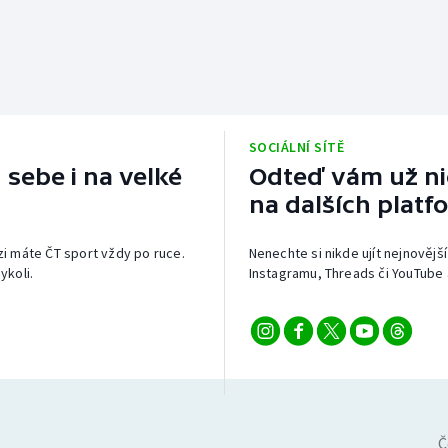
SOCIÁLNÍ SÍTĚ
 sebe i na velké
Odteď vám už nic
na dalších platf
izi máte ČT sport vždy po ruce.
Nenechte si nikde ujít nejnovější
ykoli.
Instagramu, Threads či YouTube 
Č