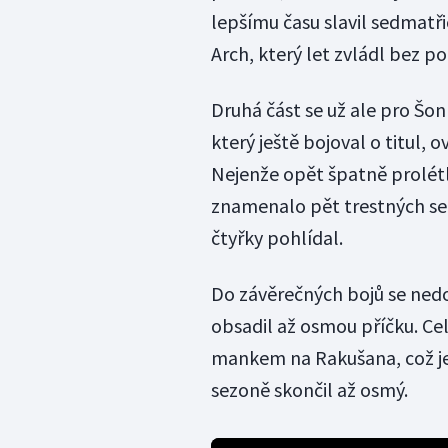
lepšímu času slavil sedmatři
Arch, který let zvládl bez pot
Druhá část se už ale pro Šo
který ještě bojoval o titul,
Nejenže opět špatně prolétl b
znamenalo pět trestných sek
čtyřky pohlídal.
Do závěrečných bojů se nedo
obsadil až osmou příčku. Ce
mankem na Rakušana, což je p
sezoně skončil až osmý.