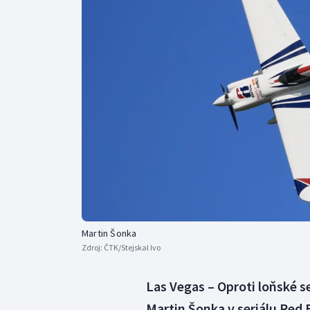
Curling
Dostihy
Florbal
Futsal
Golf
Gymnastika
Martin Šonka
Zdroj:
ČTK/Stejskal Ivo
Las Vegas – Oproti loňské se
Martin Šonka v seriálu Red B