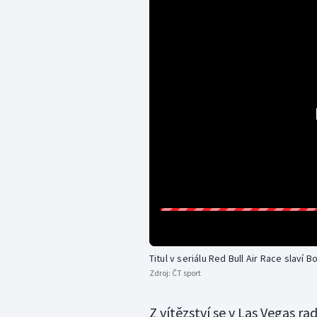
Titul v seriálu Red Bull Air Race slaví
Zdroj:
ČT sport
Z vítězství se v Las Vegas ra