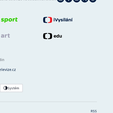
din
levize.cz
Systém
RSS