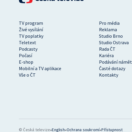
TV program
Pro média
Živé vysílání
Reklama
TV poplatky
Studio Brno
Teletext
Studio Ostrava
Podcasty
Rada ČT
Počasí
Kariéra
E-shop
Podávání námět
Mobilní a TV aplikace
Časté dotazy
Vše o ČT
Kontakty
•
•
•
© Česká televize
English
Ochrana soukromí
Přístupnost