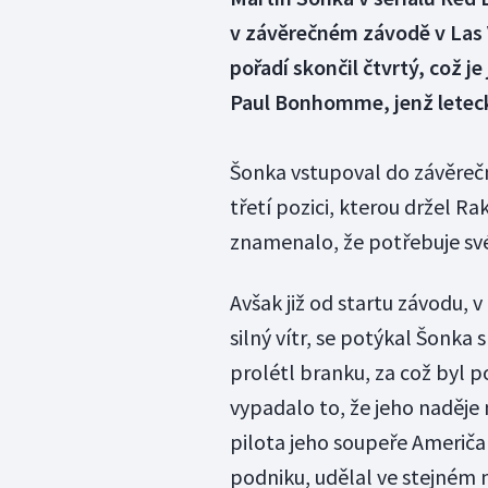
v závěrečném závodě v Las
pořadí skončil čtvrtý, což je
Paul Bonhomme, jenž leteckou
Šonka vstupoval do závěreč
třetí pozici, kterou držel R
znamenalo, že potřebuje sv
Avšak již od startu závodu,
silný vítr, se potýkal Šonka
prolétl branku, za což byl 
vypadalo to, že jeho naděje 
pilota jeho soupeře Američ
podniku, udělal ve stejném