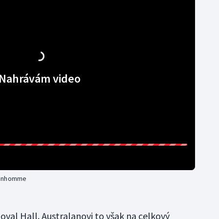
Nahrávám video
 Bonhomme
doval Hall. Australanovi to však na celkový