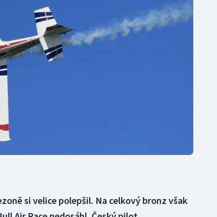
Moderní pětiboj
Triatlon
Motorsport
Veslování
Olympijské hry
Vodní slalom
Parasport
Volejbal
Plavání
Ostatní
Plážový volejbal
zoně si velice polepšil. Na celkový bronz však
ull Air Race nedosáhl. Český pilot