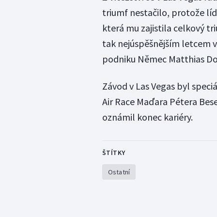
triumf nestačilo, protože l
která mu zajistila celkový tri
tak nejúspěšnějším letcem v 
podniku Němec Matthias Do
Závod v Las Vegas byl speciá
Air Race Maďara Pétera Besen
oznámil konec kariéry.
ŠTÍTKY
Ostatní