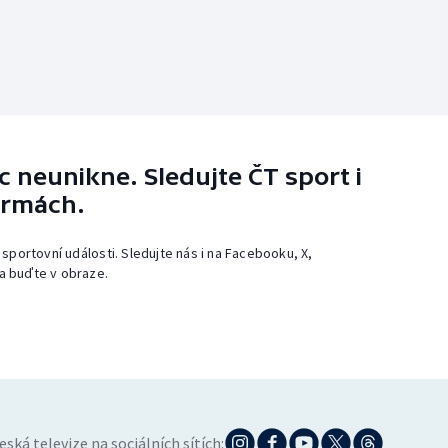
 neunikne. Sledujte ČT sport i
ormách.
 sportovní události. Sledujte nás i na Facebooku, X,
a buďte v obraze.
eská televize na sociálních sítích: