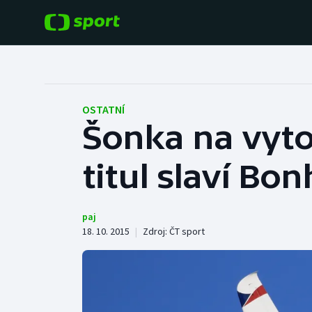
POPULÁRNÍ
DALŠÍ SPORTY
Fotbal
Americký fotbal
OSTATNÍ
Šonka na vyto
Hokej
Baseball a softbal
titul slaví B
Tenis
Basketbal
Atletika
Biatlon
paj
18. 10. 2015
|
Zdroj:
ČT sport
Cyklistika
Boby a skeleton
Box