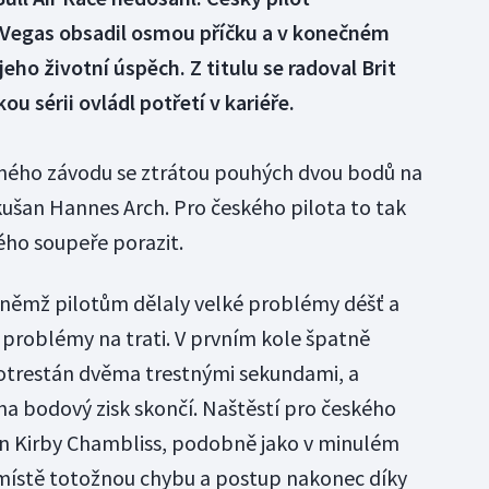
 Vegas obsadil osmou příčku a v konečném
 jeho životní úspěch. Z titulu se radoval Brit
 sérii ovládl potřetí v kariéře.
ného závodu se ztrátou pouhých dvou bodů na
akušan Hannes Arch. Pro českého pilota to tak
ého soupeře porazit.
 v němž pilotům dělaly velké problémy déšť a
 s problémy na trati. V prvním kole špatně
potrestán dvěma trestnými sekundami, a
na bodový zisk skončí. Naštěstí pro českého
an Kirby Chambliss, podobně jako v minulém
 místě totožnou chybu a postup nakonec díky