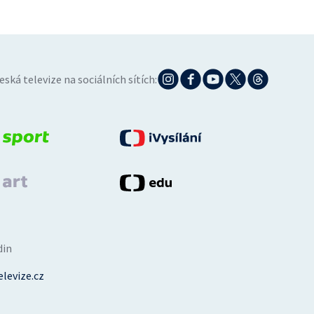
eská televize na sociálních sítích:
din
levize.cz