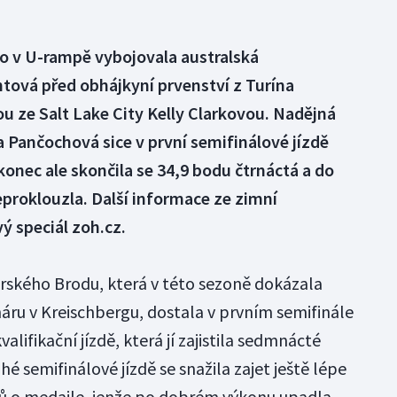
to v U-rampě vybojovala australská
tová před obhájkyní prvenství z Turína
u ze Salt Lake City Kelly Clarkovou. Nadějná
 Pančochová sice v první semifinálové jízdě
konec ale skončila se 34,9 bodu čtrnáctá a do
proklouzla. Další informace ze zimní
ý speciál zoh.cz.
rského Brodu, která v této sezoně dokázala
ru v Kreischbergu, dostala v prvním semifinále
alifikační jízdě, která jí zajistila sedmnácté
é semifinálové jízdě se snažila zajet ještě lépe
jů o medaile, jenže po dobrém výkonu upadla