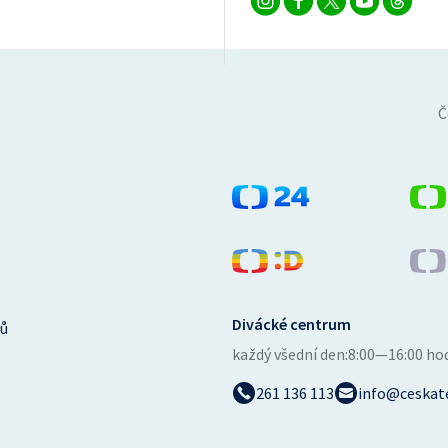
Č
Divácké centrum
ů
každý všední den:
8:00—16:00 ho
261 136 113
info@ceskate