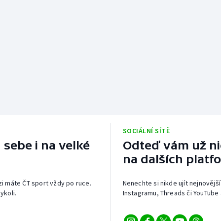
SOCIÁLNÍ SÍTĚ
 sebe i na velké
Odteď vám už nic
na dalších platf
izi máte ČT sport vždy po ruce.
Nenechte si nikde ujít nejnovější
ykoli.
Instagramu, Threads či YouTube 