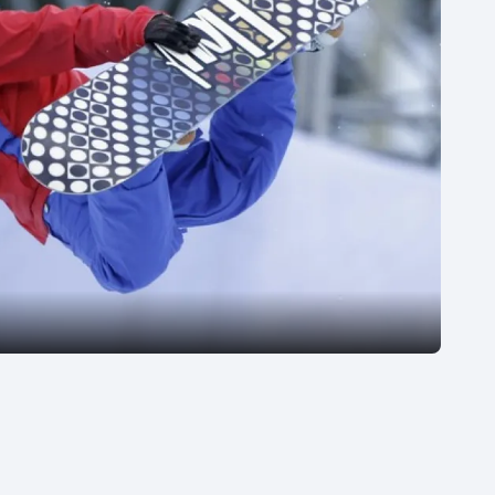
Moderní pětiboj
Triatlon
Motorsport
Veslování
Olympijské hry
Vodní slalom
Parasport
Volejbal
Plavání
Ostatní
Plážový volejbal