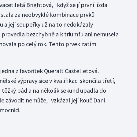
acetiletá Brightová, i když se jí první jízda
dostala za neobvyklé kombinace prvků
 a její soupeřky už na to nedokázaly
ů provedla bezchybně a k triumfu ani nemusela
rénovala po celý rok. Tento prvek zatím
edna z favoritek Queralt Castelletová.
lské výpravy sice v kvalifikaci skončila třetí,
a těžký pád a na několik sekund upadla do
e závodit nemůže," vzkázal její kouč Dani
mocnici.