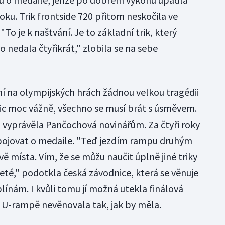
u. Trik frontside 720 přitom neskočila ve
"To je k naštvání. Je to základní trik, který
o nedala čtyřikrát," zlobila se na sebe
ní na olympijských hrách žádnou velkou tragédii
nic moc vážně, všechno se musí brát s úsměvem.
ě," vyprávěla Pančochová novinářům. Za čtyři roky
u bojovat o medaile. "Teď jezdím rampu druhým
vě místa. Vím, že se můžu naučit úplně jiné triky
jeté," podotkla česká závodnice, která se věnuje
nám. I kvůli tomu jí možná utekla finálová
iž U-rampě nevěnovala tak, jak by měla.