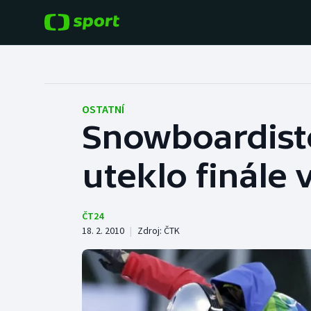
POPULÁRNÍ
DALŠÍ SPORTY
Fotbal
Americký fotbal
OSTATNÍ
Snowboardist
Hokej
Baseball a softbal
uteklo finále
Tenis
Basketbal
Atletika
Biatlon
ČT24
18. 2. 2010
|
Zdroj:
ČTK
Cyklistika
Boby a skeleton
Box