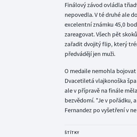
Finálový závod ovládla třiadv
nepovedla. V té druhé ale 
excelentní známku 45,0 bodu
zareagovat. Všech pět skok
zařadit dvojitý flip, který t
předvádějí jen muži.
O medaile nemohla bojovat j
Dvacetiletá vlajkonoška španě
ale v přípravě na finále měl
bezvědomí. "Je v pořádku, al
Fernandez po vyšetření v ne
ŠTÍTKY