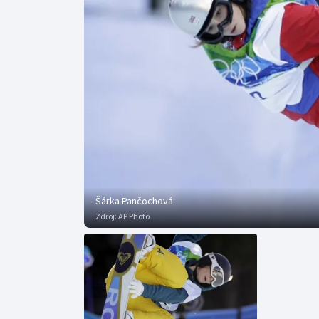
Curling
Dostihy
Florbal
Futsal
Golf
Gymnastika
Šárka Pančochová
Zdroj:
AP Photo