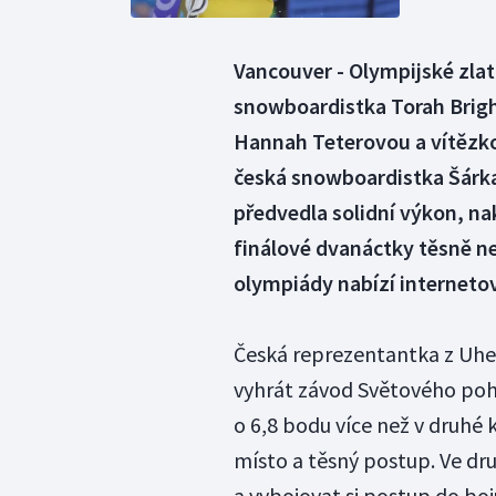
Vancouver - Olympijské zla
snowboardistka Torah Brigh
Hannah Teterovou a vítězko
česká snowboardistka Šárka
předvedla solidní výkon, na
finálové dvanáctky těsně ne
olympiády nabízí internetov
Česká reprezentantka z Uhe
vyhrát závod Světového pohá
o 6,8 bodu více než v druhé kv
místo a těsný postup. Ve druh
a vybojovat si postup do bo