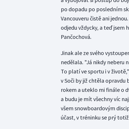
po dopadu po posledním skok
Vancouveru čistě ani jednou. 
odjedu vždycky, a teď jsem h
Pančochová.
Jinak ale ze svého vystoupe
nedělala. "Já nikdy neberu 
To platí ve sportu i v život
v Soči by již chtěla opravd
rokem a uteklo mi finále o d
a budu je mít všechny víc na
všem snowboardovým disciplí
účast, v tréninku se prý tot