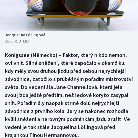
Baseball a softbal
Soutěže
Basketbal
Historické návraty
Biatlon
Aplikace ČT sport
Jacquelina Löllingová
Zdroj:
REUTERS
Boby a skeleton
AZ kvíz
Königssee (Německo) – Faktor, který nikdo nemohl
ovlivnit. Silné sněžení, které započalo v okamžiku,
Box
kdy měly svou druhou jízdu před sebou nejrychlejší
Curling
závodnice, zatočilo s průběžným pořadím mistrovství
světa. Do vedení šla Jane Channellová, která jela
Dostihy
svou jízdu ještě předtím, než ledové koryto zasypal
sníh. Pořadím šly naopak strmě dolů nejrychlejší
Florbal
závodnice z prvního kola. Jury se nakonec rozhodla
kvůli sněžení a nerovným podmínkám jízdu zrušit. Ve
Futsal
vedení je tak stále Jacquelina Löllingová před
krajankou Tinou Hermannovou.
Golf