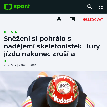
POPULÁRNÍ
SLEDOVAT
Fotbal
OSTATNÍ
Sněžení si pohrálo s
Hokej
nadějemi skeletonistek. Jury
jízdu nakonec zrušila
Tenis
jir
Atletika
24. 2. 2017
|
Zdroj:
ČT sport
Cyklistika
DALŠÍ SPORTY
Americký fotbal
NEPŘEHLÉDNĚTE