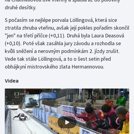
druhé desítky.
Olympijské hry
S počasím se nejlépe porvala Löllingová, která sice
Parasport
ztratila zhruba vteřinu, avšak její pokles pořadím skončil
"jen" na třetí příčce (+0,11). Druhá byla Laura Deasová
Plavání
(+0,10). Poté však zasáhla jury závodu a rozhodla se
kvůli sněžení a nerovným podmínkám 2. jízdy zrušit.
Plážový volejbal
Vede tak stále Löllingová, a to o šest setin před
obhájkyní mistrovského zlata Hermannovou.
Ragby
Rychlobruslení
Videa
Rychlostní kanoistika
Short track
Sportovní střelba