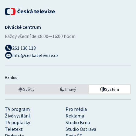
Divácké centrum
každý všední den:
8:00—16:00 hodin
261 136 113
info@ceskatelevize.cz
Vzhled
Světlý
Tmavý
Systém
TV program
Pro média
Živé vysílání
Reklama
TV poplatky
Studio Brno
Teletext
Studio Ostrava
Podcasty
Rada ČT