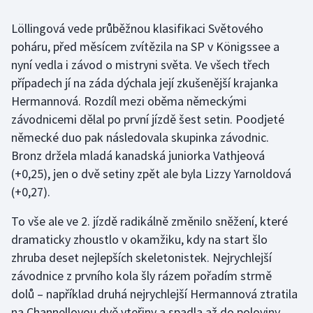
Löllingová vede průběžnou klasifikaci Světového
Gymnastika
poháru, před měsícem zvítězila na SP v Königssee a
nyní vedla i závod o mistryni světa. Ve všech třech
Házená
případech jí na záda dýchala její zkušenější krajanka
Jezdectví
Hermannová. Rozdíl mezi oběma německými
závodnicemi dělal po první jízdě šest setin. Poodjeté
Judo
německé duo pak následovala skupinka závodnic.
Bronz držela mladá kanadská juniorka Vathjeová
Krasobruslení
(+0,25), jen o dvě setiny zpět ale byla Lizzy Yarnoldová
(+0,27).
Lezení
To vše ale ve 2. jízdě radikálně změnilo sněžení, které
Lyže a snowboard
dramaticky zhoustlo v okamžiku, kdy na start šlo
zhruba deset nejlepších skeletonistek. Nejrychlejší
Moderní pětiboj
závodnice z prvního kola šly rázem pořadím strmě
dolů – například druhá nejrychlejší Hermannová ztratila
Motorsport
na Channellovou dvě vteřiny a spadla až do poloviny