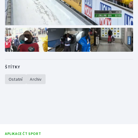
Stolní tenis
Triatlon
Veslování
Vodní slalom
Volejbal
ŠTÍTKY
Ostatní
Ostatní
Archiv
APLIKACE ČT SPORT