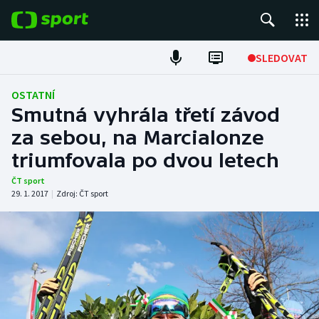
POPULÁRNÍ
SLEDOVAT
ME v atletice
OSTATNÍ
Smutná vyhrála třetí závod
ME v plavání
za sebou, na Marcialonze
triumfovala po dvou letech
Fotbal
ČT sport
Hokej
29. 1. 2017
|
Zdroj:
ČT sport
Tenis
DALŠÍ SPORTY
Americký fotbal
NEPŘEHLÉDNĚTE