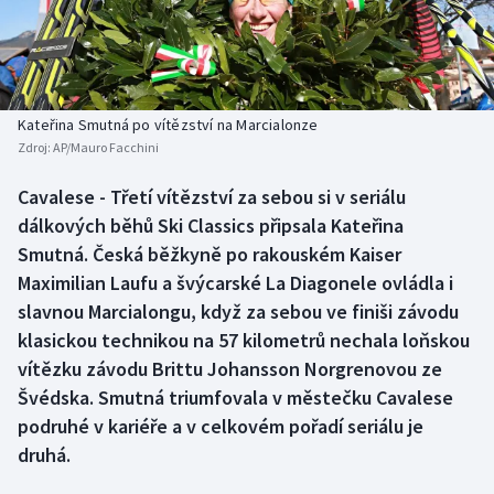
Atletika
Soutěže
Baseball a softbal
Historické návraty
Basketbal
Aplikace ČT sport
Kateřina Smutná po vítězství na Marcialonze
Zdroj:
AP/Mauro Facchini
Biatlon
AZ kvíz
Cavalese - Třetí vítězství za sebou si v seriálu
dálkových běhů Ski Classics připsala Kateřina
Boby a skeleton
Smutná. Česká běžkyně po rakouském Kaiser
Box
Maximilian Laufu a švýcarské La Diagonele ovládla i
slavnou Marcialongu, když za sebou ve finiši závodu
Curling
klasickou technikou na 57 kilometrů nechala loňskou
vítězku závodu Brittu Johansson Norgrenovou ze
Cyklistika
Švédska. Smutná triumfovala v městečku Cavalese
podruhé v kariéře a v celkovém pořadí seriálu je
Dostihy
druhá.
Florbal