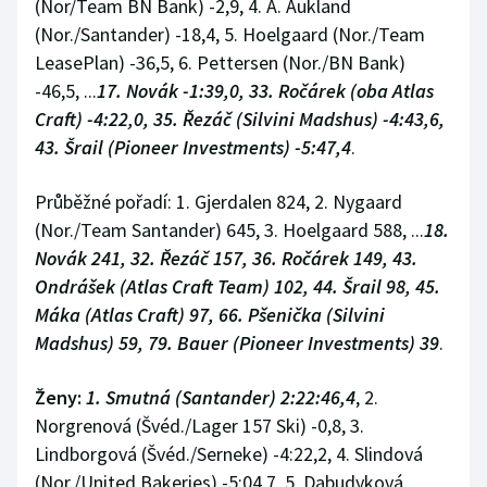
(Nor/Team BN Bank) -2,9, 4. A. Aukland
Short track
(Nor./Santander) -18,4, 5. Hoelgaard (Nor./Team
LeasePlan) -36,5, 6. Pettersen (Nor./BN Bank)
Sportovní střelba
-46,5, ...
17. Novák -1:39,0, 33. Ročárek (oba Atlas
Craft) -4:22,0, 35. Řezáč (Silvini Madshus) -4:43,6,
Stolní tenis
43. Šrail (Pioneer Investments) -5:47,4
.
Triatlon
Průběžné pořadí: 1. Gjerdalen 824, 2. Nygaard
Veslování
(Nor./Team Santander) 645, 3. Hoelgaard 588, ...
18.
Novák 241, 32. Řezáč 157, 36. Ročárek 149, 43.
Vodní slalom
Ondrášek (Atlas Craft Team) 102, 44. Šrail 98, 45.
Máka (Atlas Craft) 97, 66. Pšenička (Silvini
Volejbal
Madshus) 59, 79. Bauer (Pioneer Investments) 39
.
Ostatní
Ženy:
1. Smutná (Santander) 2:22:46,4
, 2.
Norgrenová (Švéd./Lager 157 Ski) -0,8, 3.
Lindborgová (Švéd./Serneke) -4:22,2, 4. Slindová
(Nor./United Bakeries) -5:04,7, 5. Dabudyková