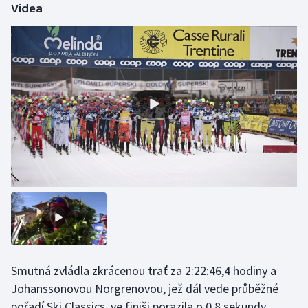
Videa
Futsal
Golf
Gymnastika
Házená
Jezdectví
Judo
Krasobruslení
Lezení
Smutná zvládla zkrácenou trať za 2:22:46,4 hodiny a
Johanssonovou Norgrenovou, jež dál vede průběžné
Lyže a snowboard
pořadí Ski Classics, ve finiši porazila o 0,8 sekundy.