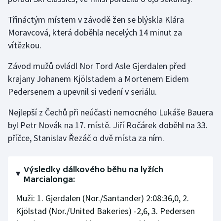
Moderní pětiboj
Třináctým místem v závodě žen se blýskla Klára
Moravcová, která doběhla necelých 14 minut za
Motorsport
vítězkou.
Olympijské hry
Závod mužů ovládl Nor Tord Asle Gjerdalen před
krajany Johanem Kjölstadem a Mortenem Eidem
Parasport
Pedersenem a upevnil si vedení v seriálu.
Plavání
Nejlepší z Čechů při neúčasti nemocného Lukáše Bauera
byl Petr Novák na 17. místě. Jiří Ročárek doběhl na 33.
Plážový volejbal
příčce, Stanislav Řezáč o dvě místa za ním.
Ragby
Výsledky dálkového běhu na lyžích
Marcialonga:
Rychlobruslení
Muži: 1. Gjerdalen (Nor./Santander) 2:08:36,0, 2.
Rychlostní kanoistika
Kjölstad (Nor./United Bakeries) -2,6, 3. Pedersen