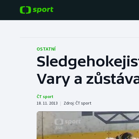
POPULÁRNÍ
DALŠÍ SPORTY
Fotbal
Americký fotbal
OSTATNÍ
Sledgehokejist
Hokej
Baseball a softbal
Vary a zůstáva
Tenis
Basketbal
Atletika
Biatlon
ČT sport
18. 11. 2013
|
Zdroj:
ČT sport
Cyklistika
Boby a skeleton
Box