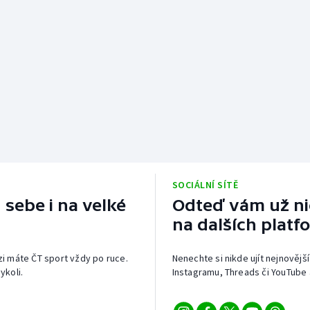
SOCIÁLNÍ SÍTĚ
 sebe i na velké
Odteď vám už nic
na dalších platf
izi máte ČT sport vždy po ruce.
Nenechte si nikde ujít nejnovější
ykoli.
Instagramu, Threads či YouTube 