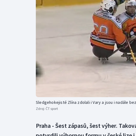
Curling
Dostihy
Florbal
Futsal
Golf
Gymnastika
Sledgehokejisté Zlína zdolali i Vary a jsou i nadále be
Zdroj:
ČT sport
Praha - Šest zápasů, šest výher. Taková
potvrdili výbornou formu v české lize i 