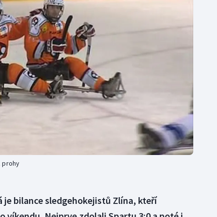
Moderní pětiboj
Triatlon
Motorsport
Veslování
Olympijské hry
Vodní slalom
Parasport
Volejbal
Plavání
Ostatní
Plážový volejbal
z prohy
 je bilance sledgehokejistů Zlína, kteří
o víkendu. Nejprve zdolali Spartu 3:0 a poté i