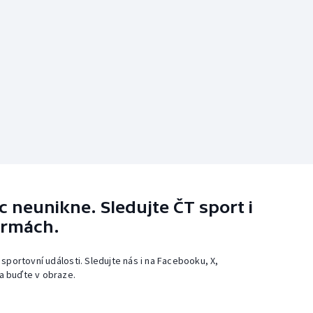
 neunikne. Sledujte ČT sport i
ormách.
 sportovní události. Sledujte nás i na Facebooku, X,
a buďte v obraze.