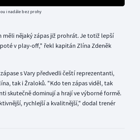
jsou i nadále bez prohy
měli nějaký zápas již prohrát. Je totiž lepší
 poté v play-off," řekl kapitán Zlína Zdeněk
 zápase s Vary předvedli čeští reprezentanti,
lína, tak i Žraloků. "Kdo ten zápas viděl, tak
nti skutečně dominují a hrají ve výborné formě.
ktivnější, rychlejší a kvalitnější," dodal trenér