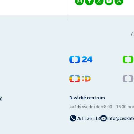
Č
Divácké centrum
ů
každý všední den:
8:00—16:00 ho
261 136 113
info@ceskate