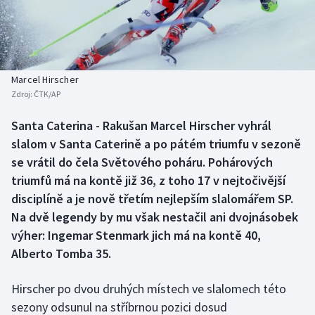
Baseball a softbal
Soutěže
Basketbal
Historické návraty
Biatlon
Aplikace ČT sport
Marcel Hirscher
Zdroj:
ČTK/AP
Boby a skeleton
AZ kvíz
Santa Caterina - Rakušan Marcel Hirscher vyhrál
slalom v Santa Caterině a po pátém triumfu v sezoně
Box
se vrátil do čela Světového poháru. Pohárových
Curling
triumfů má na kontě již 36, z toho 17 v nejtočivější
disciplíně a je nově třetím nejlepším slalomářem SP.
Dostihy
Na dvě legendy by mu však nestačil ani dvojnásobek
výher: Ingemar Stenmark jich má na kontě 40,
Florbal
Alberto Tomba 35.
Futsal
Hirscher po dvou druhých místech ve slalomech této
sezony odsunul na stříbrnou pozici dosud
Golf