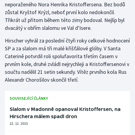
neporaženého Nora Henrika Kristoffersena. Bez bodů
zůstal Kryštof Krýzl, neboť první kolo nedokončil.
Gymnastika
Třikrát už přitom během této zimy bodoval. Nejlíp byl
dvacátý v obřím slalomu ve Val d'Isere.
Házená
Hirscher vyhrál za poslední čtyři roky celkové hodnocení
Jezdectví
SP a za slalom má tři malé křišťálové glóby. V Santa
Caterině potvrdil roli spolufavorita třetím časem v
Judo
prvním kole, druhé zvládl nejrychleji a Kristoffersenovi v
součtu nadělil 21 setin sekundy. Vítěz prvního kola Rus
Krasobruslení
Alexandr Chorošilov skončil třetí.
Lezení
SOUVISEJÍCÍ ČLÁNKY
Lyže a snowboard
Slalom v Madonně opanoval Kristoffersen, na
Moderní pětiboj
Hirschera málem spadl dron
22. 12. 2015
Motorsport