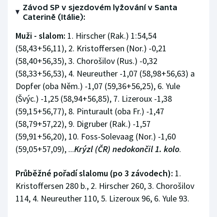
Stolní tenis
Závod SP v sjezdovém lyžování v Santa
Caterině (Itálie):
Triatlon
Muži - slalom:
1. Hirscher (Rak.) 1:54,54
(58,43+56,11), 2. Kristoffersen (Nor.) -0,21
Veslování
(58,40+56,35), 3. Chorošilov (Rus.) -0,32
(58,33+56,53), 4. Neureuther -1,07 (58,98+56,63) a
Vodní slalom
Dopfer (oba Něm.) -1,07 (59,36+56,25), 6. Yule
(Švýc.) -1,25 (58,94+56,85), 7. Lizeroux -1,38
Volejbal
(59,15+56,77), 8. Pinturault (oba Fr.) -1,47
Ostatní
(58,79+57,22), 9. Digruber (Rak.) -1,57
(59,91+56,20), 10. Foss-Solevaag (Nor.) -1,60
(59,05+57,09), ...
Krýzl (ČR) nedokončil 1. kolo
.
Průběžné pořadí slalomu (po 3 závodech):
1.
Kristoffersen 280 b., 2. Hirscher 260, 3. Chorošilov
114, 4. Neureuther 110, 5. Lizeroux 96, 6. Yule 93.