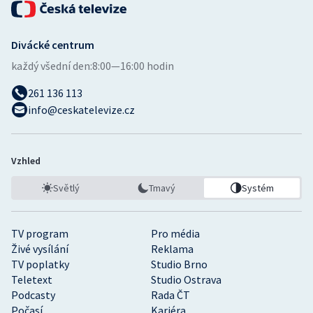
Divácké centrum
každý všední den:
8:00—16:00 hodin
261 136 113
info@ceskatelevize.cz
Vzhled
Světlý
Tmavý
Systém
TV program
Pro média
Živé vysílání
Reklama
TV poplatky
Studio Brno
Teletext
Studio Ostrava
Podcasty
Rada ČT
Počasí
Kariéra