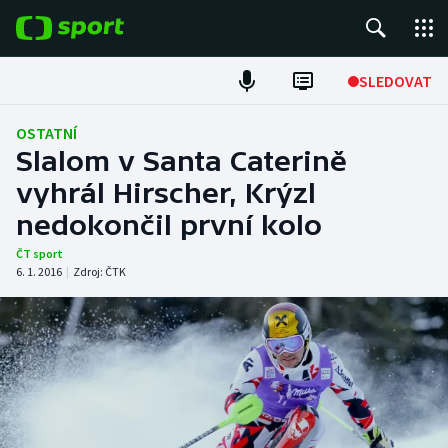
POPULÁRNÍ
SLEDOVAT
Fotbal
OSTATNÍ
Slalom v Santa Caterině
Hokej
vyhrál Hirscher, Krýzl
nedokončil první kolo
Tenis
ČT sport
Atletika
6. 1. 2016
|
Zdroj:
ČTK
Cyklistika
DALŠÍ SPORTY
Americký fotbal
NEPŘEHLÉDNĚTE