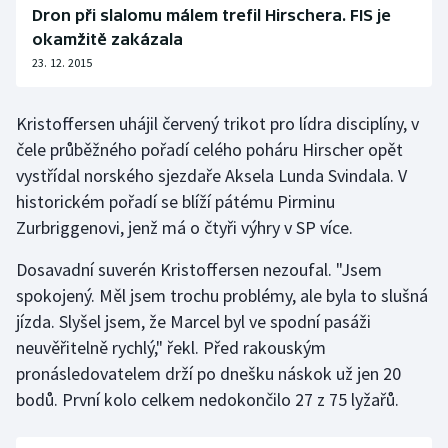
Dron při slalomu málem trefil Hirschera. FIS je
Olympijské hry
okamžitě zakázala
23. 12. 2015
Parasport
Kristoffersen uhájil červený trikot pro lídra disciplíny, v
Plavání
čele průběžného pořadí celého poháru Hirscher opět
Plážový volejbal
vystřídal norského sjezdaře Aksela Lunda Svindala. V
historickém pořadí se blíží pátému Pirminu
Ragby
Zurbriggenovi, jenž má o čtyři výhry v SP více.
Dosavadní suverén Kristoffersen nezoufal. "Jsem
Rychlobruslení
spokojený. Měl jsem trochu problémy, ale byla to slušná
Rychlostní kanoistika
jízda. Slyšel jsem, že Marcel byl ve spodní pasáži
neuvěřitelně rychlý," řekl. Před rakouským
Short track
pronásledovatelem drží po dnešku náskok už jen 20
bodů. První kolo celkem nedokončilo 27 z 75 lyžařů.
Sportovní střelba