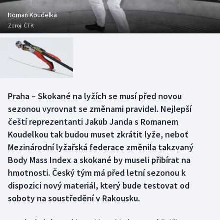
Baseball a softbal
Soutěže
Roman Koudelka
Zdroj:
ČTK
Basketbal
Historické návraty
Biatlon
Aplikace ČT sport
Boby a skeleton
AZ kvíz
Praha – Skokané na lyžích se musí před novou
Box
sezonou vyrovnat se změnami pravidel. Nejlepší
čeští reprezentanti Jakub Janda s Romanem
Curling
Koudelkou tak budou muset zkrátit lyže, neboť
Mezinárodní lyžařská federace změnila takzvaný
Dostihy
Body Mass Index a skokané by museli přibírat na
Florbal
hmotnosti. Český tým má před letní sezonou k
dispozici nový materiál, který bude testovat od
Futsal
soboty na soustředění v Rakousku.
Golf