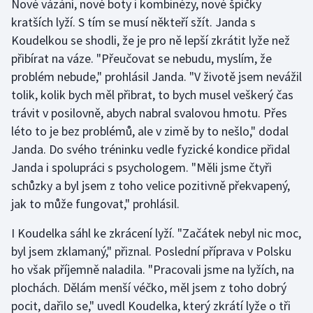
Nové vázání, nové boty i kombinézy, nové špičky
kratších lyží. S tím se musí někteří sžít. Janda s
Gymnastika
Koudelkou se shodli, že je pro ně lepší zkrátit lyže než
přibírat na váze. "Přeučovat se nebudu, myslím, že
Házená
problém nebude," prohlásil Janda. "V životě jsem nevážil
tolik, kolik bych měl přibrat, to bych musel veškerý čas
Jezdectví
trávit v posilovně, abych nabral svalovou hmotu. Přes
léto to je bez problémů, ale v zimě by to nešlo," dodal
Judo
Janda. Do svého tréninku vedle fyzické kondice přidal
Krasobruslení
Janda i spolupráci s psychologem. "Měli jsme čtyři
schůzky a byl jsem z toho velice pozitivně překvapený,
Lezení
jak to může fungovat," prohlásil.
I Koudelka sáhl ke zkrácení lyží. "Začátek nebyl nic moc,
Lyže a snowboard
byl jsem zklamaný," přiznal. Poslední příprava v Polsku
Moderní pětiboj
ho však příjemně naladila. "Pracovali jsme na lyžích, na
plochách. Dělám menší véčko, měl jsem z toho dobrý
Motorsport
pocit, dařilo se," uvedl Koudelka, který zkrátí lyže o tři