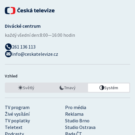
Divácké centrum
každý všední den:
8:00—16:00 hodin
261 136 113
info@ceskatelevize.cz
Vzhled
Světlý
Tmavý
Systém
TV program
Pro média
Živé vysílání
Reklama
TV poplatky
Studio Brno
Teletext
Studio Ostrava
Podcasty
Rada ČT