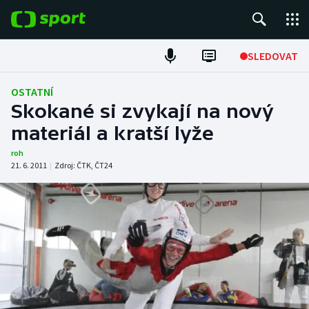
POPULÁRNÍ
SLEDOVAT
Fotbal
OSTATNÍ
Skokané si zvykají na nový
Hokej
materiál a kratší lyže
Tenis
roh
21. 6. 2011
|
Zdroj:
ČTK
,
ČT24
Atletika
Cyklistika
DALŠÍ SPORTY
Americký fotbal
NEPŘEHLÉDNĚTE