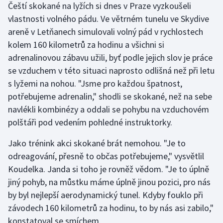
Čeští skokané na lyžích si dnes v Praze vyzkoušeli
Stolní tenis
vlastnosti volného pádu. Ve větrném tunelu ve Skydive
Triatlon
areně v Letňanech simulovali volný pád v rychlostech
kolem 160 kilometrů za hodinu a všichni si
Veslování
adrenalinovou zábavu užili, byť podle jejich slov je práce
se vzduchem v této situaci naprosto odlišná než při letu
Vodní slalom
s lyžemi na nohou. "Jsme pro každou špatnost,
potřebujeme adrenalin," shodli se skokané, než na sebe
Volejbal
navlékli kombinézy a oddali se pohybu na vzduchovém
polštáři pod vedením pohledné instruktorky.
Ostatní
Jako trénink akci skokané brát nemohou. "Je to
odreagování, přesně to občas potřebujeme," vysvětlil
Koudelka. Janda si toho je rovněž vědom. "Je to úplně
jiný pohyb, na můstku máme úplně jinou pozici, pro nás
by byl nejlepší aerodynamický tunel. Kdyby fouklo při
závodech 160 kilometrů za hodinu, to by nás asi zabilo,"
konstatoval se smíchem.