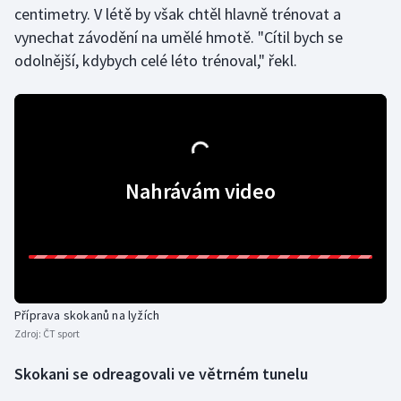
centimetry. V létě by však chtěl hlavně trénovat a
Olympijské hry
vynechat závodění na umělé hmotě. "Cítil bych se
odolnější, kdybych celé léto trénoval," řekl.
Parasport
Plavání
Plážový volejbal
Nahrávám video
Ragby
Rychlobruslení
Rychlostní kanoistika
Příprava skokanů na lyžích
Short track
Zdroj:
ČT sport
Sportovní střelba
Skokani se odreagovali ve větrném tunelu