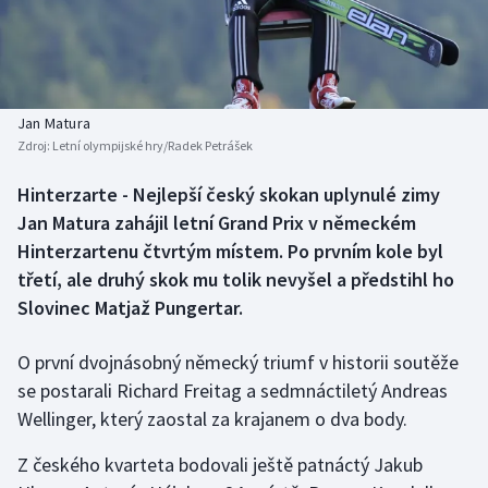
Baseball a softbal
Soutěže
Basketbal
Historické návraty
Biatlon
Aplikace ČT sport
Jan Matura
Zdroj:
Letní olympijské hry/Radek Petrášek
Boby a skeleton
AZ kvíz
Hinterzarte - Nejlepší český skokan uplynulé zimy
Jan Matura zahájil letní Grand Prix v německém
Box
Hinterzartenu čtvrtým místem. Po prvním kole byl
Curling
třetí, ale druhý skok mu tolik nevyšel a předstihl ho
Slovinec Matjaž Pungertar.
Dostihy
O první dvojnásobný německý triumf v historii soutěže
Florbal
se postarali Richard Freitag a sedmnáctiletý Andreas
Wellinger, který zaostal za krajanem o dva body.
Futsal
Z českého kvarteta bodovali ještě patnáctý Jakub
Golf