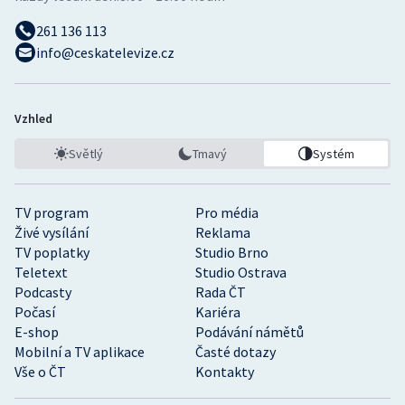
261 136 113
info@ceskatelevize.cz
Vzhled
Světlý
Tmavý
Systém
TV program
Pro média
Živé vysílání
Reklama
TV poplatky
Studio Brno
Teletext
Studio Ostrava
Podcasty
Rada ČT
Počasí
Kariéra
E-shop
Podávání námětů
Mobilní a TV aplikace
Časté dotazy
Vše o ČT
Kontakty