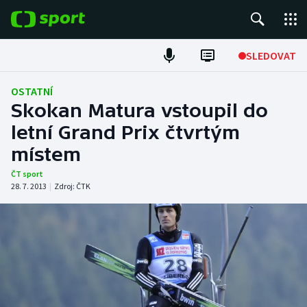
POPULÁRNÍ
SLEDOVAT
Fotbal
OSTATNÍ
Skokan Matura vstoupil do
Hokej
letní Grand Prix čtvrtým
místem
Tenis
ČT sport
Atletika
28. 7. 2013
|
Zdroj:
ČTK
Cyklistika
DALŠÍ SPORTY
Americký fotbal
NEPŘEHLÉDNĚTE