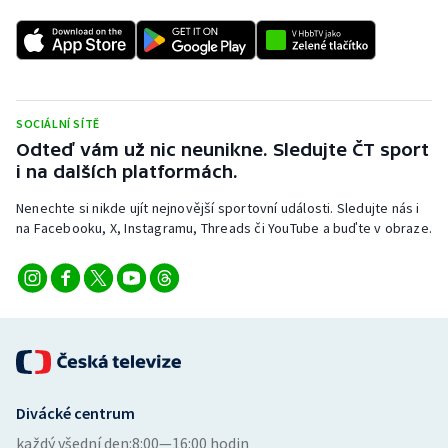
Stolní tenis
Triatlon
Veslování
SOCIÁLNÍ SÍTĚ
Odteď vám už nic neunikne. Sledujte ČT sport
Vodní slalom
i na dalších platformách.
Volejbal
Nenechte si nikde ujít nejnovější sportovní události. Sledujte nás i
na Facebooku, X, Instagramu, Threads či YouTube a buďte v obraze.
Ostatní
Divácké centrum
každý všední den:
8:00—16:00 hodin