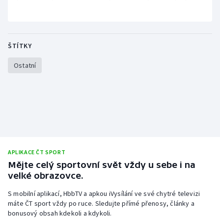
Olympijské hry
Parasport
ŠTÍTKY
Plavání
Ostatní
Plážový volejbal
Ragby
Rychlobruslení
APLIKACE ČT SPORT
Rychlostní kanoistika
Mějte celý sportovní svět vždy u sebe i na
velké obrazovce.
Short track
S mobilní aplikací, HbbTV a apkou iVysílání ve své chytré televizi
Sportovní střelba
máte ČT sport vždy po ruce. Sledujte přímé přenosy, články a
bonusový obsah kdekoli a kdykoli.