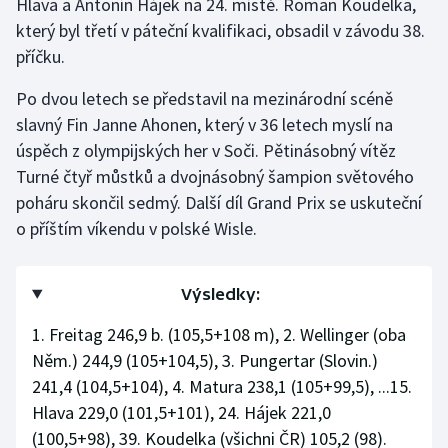
Hlava a Antonín Hájek na 24. místě. Roman Koudelka,
který byl třetí v páteční kvalifikaci, obsadil v závodu 38.
Gymnastika
příčku.
Házená
Po dvou letech se představil na mezinárodní scéně
slavný Fin Janne Ahonen, který v 36 letech myslí na
Jezdectví
úspěch z olympijských her v Soči. Pětinásobný vítěz
Turné čtyř můstků a dvojnásobný šampion světového
Judo
poháru skončil sedmý. Další díl Grand Prix se uskuteční
o příštím víkendu v polské Wisle.
Krasobruslení
Lezení
Výsledky:
1. Freitag 246,9 b. (105,5+108 m), 2. Wellinger (oba
Lyže a snowboard
Něm.) 244,9 (105+104,5), 3. Pungertar (Slovin.)
Moderní pětiboj
241,4 (104,5+104), 4. Matura 238,1 (105+99,5), ...15.
Hlava 229,0 (101,5+101), 24. Hájek 221,0
Motorsport
(100,5+98), 39. Koudelka (všichni ČR) 105,2 (98).