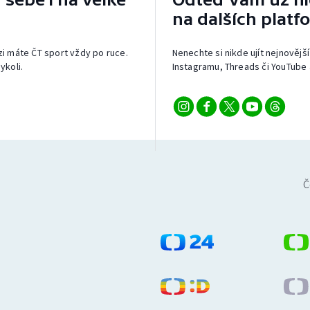
na dalších platf
izi máte ČT sport vždy po ruce.
Nenechte si nikde ujít nejnovější
ykoli.
Instagramu, Threads či YouTube 
Č