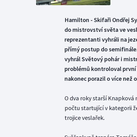
Hamilton - Skifaři Ondřej S
do mistrovství světa ve ve
reprezentanti vyhráli na jeze
přímý postup do semifinále
vyhrál Světový pohár i mistr
problémů kontroloval první
nakonec porazil o více než
O dva roky starší Knapková 
počtu startující v kategorii
trojice veslařek.