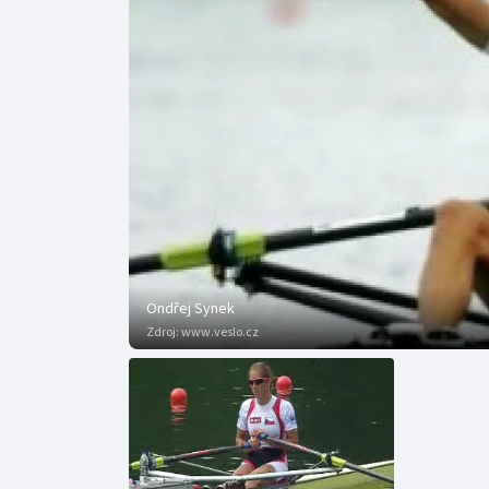
Curling
Dostihy
Florbal
Futsal
Golf
Gymnastika
Ondřej Synek
Zdroj:
www.veslo.cz