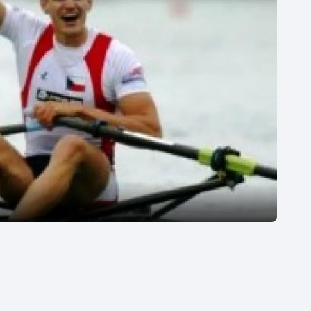
Moderní pětiboj
Triatlon
Motorsport
Veslování
Olympijské hry
Vodní slalom
Parasport
Volejbal
Plavání
Ostatní
Plážový volejbal