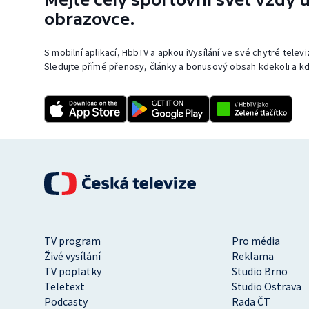
obrazovce.
S mobilní aplikací, HbbTV a apkou iVysílání ve své chytré telev
Sledujte přímé přenosy, články a bonusový obsah kdekoli a kd
TV program
Pro média
Živé vysílání
Reklama
TV poplatky
Studio Brno
Teletext
Studio Ostrava
Podcasty
Rada ČT