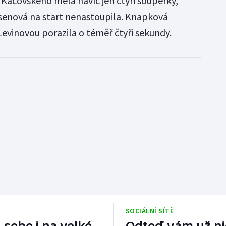
Kacovského měla navíc jen čtyři soupeřky,
senová na start nenastoupila. Knapková
Levinovou porazila o téměř čtyři sekundy.
SOCIÁLNÍ SÍTĚ
 sebe i na velké
Odteď vám už nic