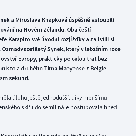
ynek a Miroslava Knapková úspěšně vstoupili
slování na Novém Zélandu. Oba čeští
ře Karapiro své úvodní rozjížďky a zajistili si
. Osmadvacetiletý Synek, který v letošním roce
ovství Evropy, prakticky po celou trať bez
 místo a druhého Tima Maeyense z Belgie
 osm sekund.
měla úlohu ještě jednodušší, díky menšímu
 ženského skifu do semifinále postupovala hned