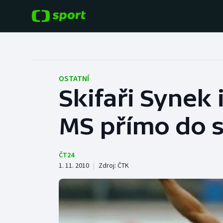
POPULÁRNÍ
DALŠÍ SPORTY
Fotbal
Americký fotbal
OSTATNÍ
Skifaři Synek
Hokej
Baseball a softbal
MS přímo do s
Tenis
Basketbal
Atletika
Biatlon
ČT24
1. 11. 2010
|
Zdroj:
ČTK
Cyklistika
Boby a skeleton
Box