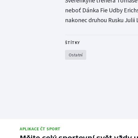
Svěřenkyně trenéra Tomáše 
neboť Dánka Fie Udby Erich
nakonec druhou Rusku Julii 
ŠTÍTKY
Ostatní
APLIKACE ČT SPORT
Mějte celý sportovní svět vždy u