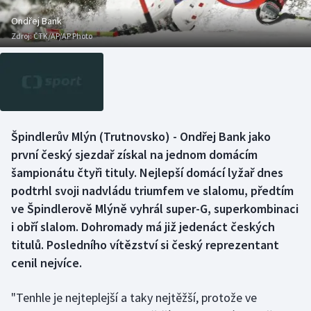
Baseball a softbal
Soutěže
Ondřej Bank
Zdroj:
ČTK/AP/AP Photo
Basketbal
Historické návraty
Biatlon
Aplikace ČT sport
Boby a skeleton
AZ kvíz
Špindlerův Mlýn (Trutnovsko) - Ondřej Bank jako
Box
první český sjezdař získal na jednom domácím
šampionátu čtyři tituly. Nejlepší domácí lyžař dnes
Curling
podtrhl svoji nadvládu triumfem ve slalomu, předtím
ve Špindlerově Mlýně vyhrál super-G, superkombinaci
Dostihy
i obří slalom. Dohromady má již jedenáct českých
Florbal
titulů. Posledního vítězství si český reprezentant
cenil nejvíce.
Futsal
"Tenhle je nejteplejší a taky nejtěžší, protože ve
Golf