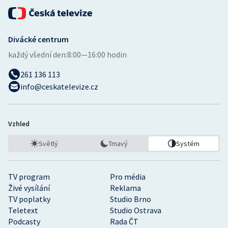
Divácké centrum
každý všední den:
8:00—16:00 hodin
261 136 113
info@ceskatelevize.cz
Vzhled
Světlý
Tmavý
Systém
TV program
Pro média
Živé vysílání
Reklama
TV poplatky
Studio Brno
Teletext
Studio Ostrava
Podcasty
Rada ČT