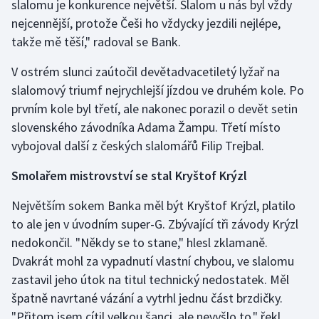
slalomu je konkurence největší. Slalom u nás byl vždy
nejcennější, protože Češi ho vždycky jezdili nejlépe,
Gymnastika
takže mě těší," radoval se Bank.
Házená
V ostrém slunci zaútočil devětadvacetiletý lyžař na
slalomový triumf nejrychlejší jízdou ve druhém kole. Po
Jezdectví
prvním kole byl třetí, ale nakonec porazil o devět setin
slovenského závodníka Adama Žampu. Třetí místo
Judo
vybojoval další z českých slalomářů Filip Trejbal.
Krasobruslení
Smolařem mistrovství se stal Kryštof Krýzl
Lezení
Největším sokem Banka měl být Kryštof Krýzl, platilo
to ale jen v úvodním super-G. Zbývající tři závody Krýzl
Lyže a snowboard
nedokončil. "Někdy se to stane," hlesl zklamaně.
Dvakrát mohl za vypadnutí vlastní chybou, ve slalomu
Moderní pětiboj
zastavil jeho útok na titul technický nedostatek. Měl
špatně navrtané vázání a vytrhl jednu část brzdičky.
Motorsport
"Přitom jsem cítil velkou šanci, ale nevyšlo to," řekl