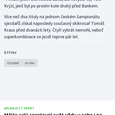
Krýzl, jenž byl po prvním kole druhý před Bankem.
Olympijské hry
Více než dva tituly na jednom českém šampionátu
Parasport
sjezdařů získal naposledy současný skikrosař Tomáš
Kraus před dvanácti lety. Čtyři vyhrát nemohl, neboť
Plavání
superkombinace se jezdí teprve pár let.
Plážový volejbal
ŠTÍTKY
Ragby
Ostatní
Archiv
Rychlobruslení
Rychlostní kanoistika
Short track
Sportovní střelba
APLIKACE ČT SPORT
Mějte celý sportovní svět vždy u sebe i na