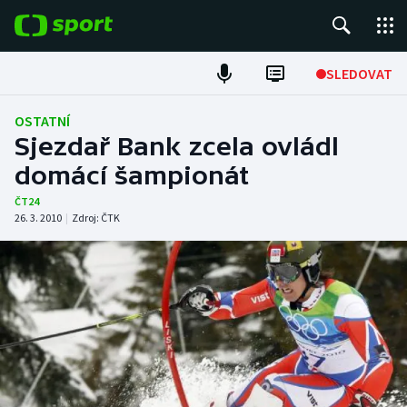
POPULÁRNÍ
SLEDOVAT
Fotbal
OSTATNÍ
Sjezdař Bank zcela ovládl
Hokej
domácí šampionát
Tenis
ČT24
26. 3. 2010
|
Zdroj:
ČTK
Atletika
Cyklistika
DALŠÍ SPORTY
Americký fotbal
NEPŘEHLÉDNĚTE