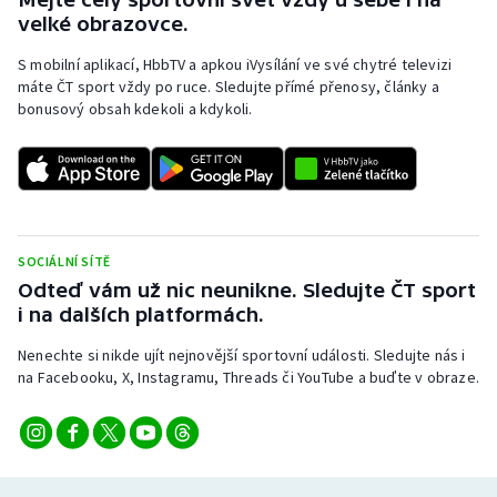
Stolní tenis
velké obrazovce.
S mobilní aplikací, HbbTV a apkou iVysílání ve své chytré televizi
Triatlon
máte ČT sport vždy po ruce. Sledujte přímé přenosy, články a
bonusový obsah kdekoli a kdykoli.
Veslování
Vodní slalom
Volejbal
SOCIÁLNÍ SÍTĚ
Ostatní
Odteď vám už nic neunikne. Sledujte ČT sport
i na dalších platformách.
Nenechte si nikde ujít nejnovější sportovní události. Sledujte nás i
na Facebooku, X, Instagramu, Threads či YouTube a buďte v obraze.