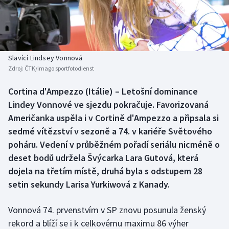
Baseball a softbal
Soutěže
Basketbal
Historické návraty
Biatlon
Aplikace ČT sport
Slavící Lindsey Vonnová
Zdroj:
ČTK/imago sportfotodienst
Boby a skeleton
AZ kvíz
Cortina d'Ampezzo (Itálie) – Letošní dominance
Lindey Vonnové ve sjezdu pokračuje. Favorizovaná
Box
Američanka uspěla i v Cortině d'Ampezzo a připsala si
Curling
sedmé vítězství v sezoně a 74. v kariéře Světového
poháru. Vedení v průběžném pořadí seriálu nicméně o
Dostihy
deset bodů udržela Švýcarka Lara Gutová, která
dojela na třetím místě, druhá byla s odstupem 28
Florbal
setin sekundy Larisa Yurkiwová z Kanady.
Futsal
Vonnová 74. prvenstvím v SP znovu posunula ženský
rekord a blíží se i k celkovému maximu 86 výher
Golf