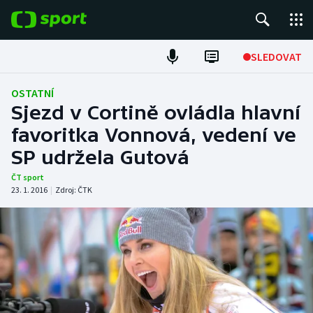
POPULÁRNÍ
SLEDOVAT
Fotbal
OSTATNÍ
Sjezd v Cortině ovládla hlavní
Hokej
favoritka Vonnová, vedení ve
SP udržela Gutová
Tenis
ČT sport
Atletika
23. 1. 2016
|
Zdroj:
ČTK
Cyklistika
DALŠÍ SPORTY
Americký fotbal
NEPŘEHLÉDNĚTE