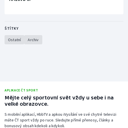
Stolní tenis
Triatlon
ŠTÍTKY
Veslování
Ostatní
Archiv
Vodní slalom
Volejbal
Ostatní
APLIKACE ČT SPORT
Mějte celý sportovní svět vždy u sebe i na
velké obrazovce.
S mobilní aplikací, HbbTV a apkou iVysílání ve své chytré televizi
máte ČT sport vždy po ruce. Sledujte přímé přenosy, články a
bonusový obsah kdekoli a kdykoli.