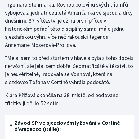
Ingemara Stenmarka. Rovnou polovinu svých triumfů
vybojovala jednatřicetiletá Američanka ve sjezdu a díky
Gymnastika
dnešnímu 37. vítězství je už na první příčce v
historickém pořadí této disciplíny sama: má o jednu
Házená
sjezdařskou výhru více než rakouská legenda
Jezdectví
Annemarie Moserová-Pröllová.
"Měla jsem to před startem v hlavě a byla z toho docela
Judo
nervózní, ale jela jsem dobře. Sedmatřicáté vítězství, to
je neuvěřitelné," radovala se Vonnová, která na
Krasobruslení
sjezdovce Tofana v Cortině vyhrála podesáté.
Lezení
Klára Křížová skončila na 38. místě, od bodované
třicítky ji dělilo 52 setin.
Lyže a snowboard
Moderní pětiboj
Závod SP ve sjezdovém lyžování v Cortině
d'Ampezzo (Itálie):
Motorsport