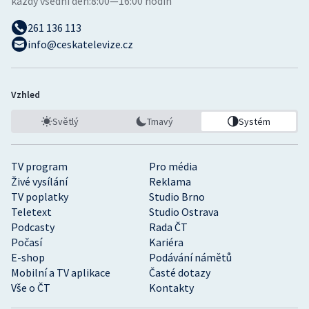
každý všední den:
8:00—16:00 hodin
261 136 113
info@ceskatelevize.cz
Vzhled
Světlý
Tmavý
Systém
TV program
Pro média
Živé vysílání
Reklama
TV poplatky
Studio Brno
Teletext
Studio Ostrava
Podcasty
Rada ČT
Počasí
Kariéra
E-shop
Podávání námětů
Mobilní a TV aplikace
Časté dotazy
Vše o ČT
Kontakty