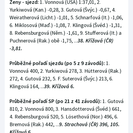
Ženy - sjezd:
1. Vonnová (USA) 1:37,01, 2.
Olympijské hry
Yurkiwová (Kan.) -0,28, 3. Gutová (Švýc.) -0,67, 4.
Weiratherová (Licht.) -1,01, 5. Schnarfová (It.) -1,06,
Parasport
6. Miklosová (Maď.) -1,08, 7. Klingová (Švéd.) -1,31,
8. Rebensburgová (Něm.) -1,61, 9. Stufferová (It.) a
Plavání
Puchnerová (Rak.) obě -1,75, ...
38. Křížová (ČR)
-3,81.
Plážový volejbal
Průběžné pořadí sjezdu (po 5 z 9 závodů):
1.
Ragby
Vonnová 400, 2. Yurkiwová 278, 3. Hütterová (Rak.)
272, 4. Gutová 232, 5. F. Suterová (Švýc.) 213, 6.
Rychlobruslení
Klingová 164, ...
39. Křížová 6.
Rychlostní kanoistika
Průběžné pořadí SP (po 21 z 41 závodů):
1. Gutová
810, 2. Vonnová 800, 3. Hansdotterová (Švéd.) 661,
Short track
4. Rebensburgová 520, 5. Lösethová (Nor.) 496, 6.
Sportovní střelba
Bremová (Rak.) 442, ...
9. Strachová (ČR) 396, 105.
Křížová 6.