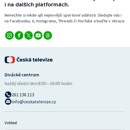
i na dalších platformách.
Olympijské hry
Nenechte si nikde ujít nejnovější sportovní události. Sledujte nás i
na Facebooku, X, Instagramu, Threads či YouTube a buďte v obraze.
Parasport
Plavání
Plážový volejbal
Ragby
Divácké centrum
Rychlobruslení
každý všední den:
8:00—16:00 hodin
Rychlostní kanoistika
261 136 113
info@ceskatelevize.cz
Short track
Sportovní střelba
Vzhled