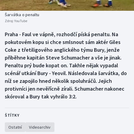
Baseball a softbal
Soutěže
Šarvátka o penaltu
Basketbal
Historické návraty
Zdroj:
YouTube
Biatlon
Aplikace ČT sport
Praha - Faul ve vápně, rozhodčí píská penaltu. Na
pokutovém kopu si chce smlsnout sám aktér Giles
Boby a skeleton
AZ kvíz
Coke z třetiligového anglického týmu Bury, jenže
přiběhne kapitán Steve Schumacher a vše je jinak.
Box
Penaltu prý bude kopat on. Takhle nějak vypadal
scénář utkání Bury - Yeovil. Následovala šarvátka, do
Curling
níž se zapojilo hned několik spoluhráčů. Jejich
protivníci jen nevěřícně zírali. Schumacher nakonec
Dostihy
skóroval a Bury tak vyhrálo 3:2.
Florbal
ŠTÍTKY
Futsal
Ostatní
Videoarchiv
Golf