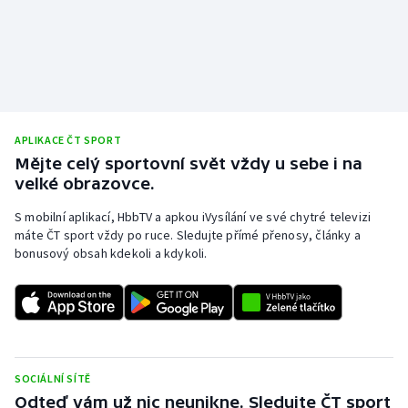
Gymnastika
Házená
Jezdectví
APLIKACE ČT SPORT
Mějte celý sportovní svět vždy u sebe i na
Judo
velké obrazovce.
Krasobruslení
S mobilní aplikací, HbbTV a apkou iVysílání ve své chytré televizi
máte ČT sport vždy po ruce. Sledujte přímé přenosy, články a
bonusový obsah kdekoli a kdykoli.
Lezení
Lyže a snowboard
Moderní pětiboj
SOCIÁLNÍ SÍTĚ
Motorsport
Odteď vám už nic neunikne. Sledujte ČT sport