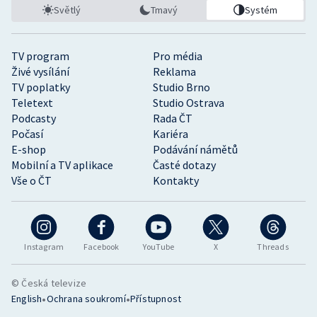
Stolní tenis
Světlý
Tmavý
Systém
Triatlon
TV program
Pro média
Živé vysílání
Reklama
Veslování
TV poplatky
Studio Brno
Teletext
Studio Ostrava
Vodní slalom
Podcasty
Rada ČT
Počasí
Kariéra
Volejbal
E-shop
Podávání námětů
Mobilní a TV aplikace
Časté dotazy
Ostatní
Vše o ČT
Kontakty
Instagram
Facebook
YouTube
X
Threads
© Česká televize
•
•
English
Ochrana soukromí
Přístupnost