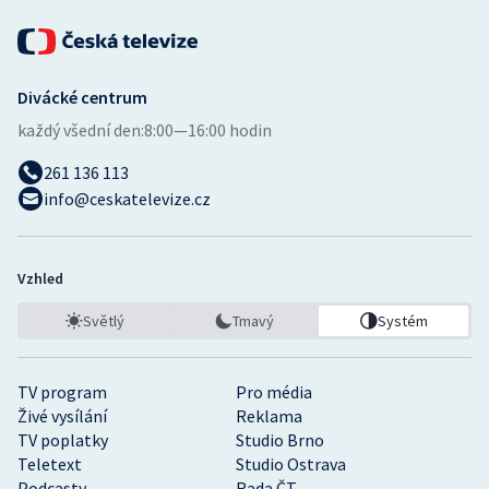
Stolní tenis
Triatlon
Divácké centrum
Veslování
každý všední den:
8:00—16:00 hodin
Vodní slalom
261 136 113
info@ceskatelevize.cz
Volejbal
Ostatní
Vzhled
Světlý
Tmavý
Systém
TV program
Pro média
Živé vysílání
Reklama
TV poplatky
Studio Brno
Teletext
Studio Ostrava
Podcasty
Rada ČT