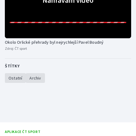
Nahrávám video
Gymnastika
Házená
Okolo Orlické přehrady byl nejrychlejší Pavel Boudný
Jezdectví
Zdroj:
ČT sport
Judo
ŠTÍTKY
Krasobruslení
Ostatní
Archiv
Lezení
Lyže a snowboard
Moderní pětiboj
Motorsport
APLIKACE ČT SPORT