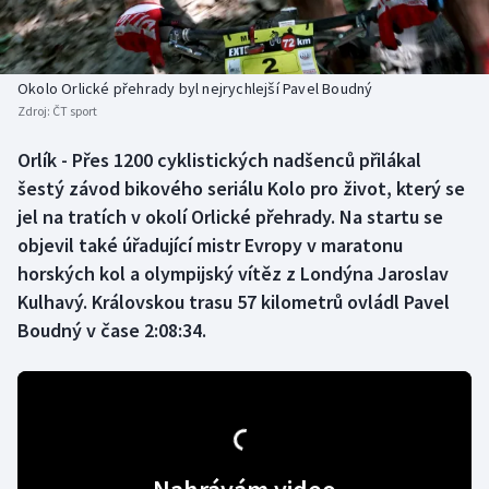
Baseball a softbal
Soutěže
Basketbal
Historické návraty
Okolo Orlické přehrady byl nejrychlejší Pavel Boudný
Zdroj:
ČT sport
Biatlon
Aplikace ČT sport
Orlík - Přes 1200 cyklistických nadšenců přilákal
Boby a skeleton
AZ kvíz
šestý závod bikového seriálu Kolo pro život, který se
jel na tratích v okolí Orlické přehrady. Na startu se
Box
objevil také úřadující mistr Evropy v maratonu
horských kol a olympijský vítěz z Londýna Jaroslav
Curling
Kulhavý. Královskou trasu 57 kilometrů ovládl Pavel
Boudný v čase 2:08:34.
Dostihy
Florbal
Futsal
Golf