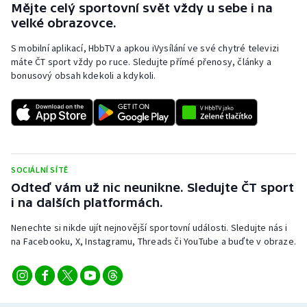
Mějte celý sportovní svět vždy u sebe i na
Olympijské hry
velké obrazovce.
S mobilní aplikací, HbbTV a apkou iVysílání ve své chytré televizi
Parasport
máte ČT sport vždy po ruce. Sledujte přímé přenosy, články a
bonusový obsah kdekoli a kdykoli.
Plavání
Plážový volejbal
Ragby
SOCIÁLNÍ SÍTĚ
Rychlobruslení
Odteď vám už nic neunikne. Sledujte ČT sport
i na dalších platformách.
Rychlostní kanoistika
Nenechte si nikde ujít nejnovější sportovní události. Sledujte nás i
na Facebooku, X, Instagramu, Threads či YouTube a buďte v obraze.
Short track
Sportovní střelba