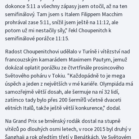
dokonce 5:11 a všechny zápasy jsem otočil, až na ten
Olympijské hry
semifinálový. Tam jsem s Italem Filippem Macchim
prohrával zase 5:11, snížil jsem ještě na 11:12, ale
Parasport
potom už mi nestačily síly," řekl Choupenitch k
semifinálové porážce 11:15.
Plavání
Radost Choupenitchovi udělalo v Turíně i vítězství nad
Plážový volejbal
francouzským kamarádem Maximem Pautym, jemuž
dokázal oplatit porážku ze čtvrtfinále prosincového
Ragby
Světového poháru v Tokiu. "Každopádně to je mega
úspěch a jeden z největších v mé kariéře. Olympiáda má
Rychlobruslení
samozřejmě větší dosah, ale šermuje na ní 32 lidí,
Rychlostní kanoistika
zatímco tady bylo přes 200 šermířů včetně dvaceti
elitních Italů, takže ještě větší konkurence," dodal.
Short track
Na Grand Prix se brněnský rodák dostal na stupně
vítězů po dlouhých osmi letech, v roce 2015 byl druhý v
Sportovní střelba
Šanghaji a rok předtím třetí v Benátkách. Ve Světovém