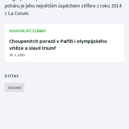
Stolní tenis
poháru je jeho největším úspěchem stříbro z roku 2014
z La Coruni.
Triatlon
SOUVISEJÍCÍ ČLÁNKY
Veslování
Choupenitch porazil v Paříži i olympijského
Vodní slalom
vítěze a slavil triumf
30. 1. 2023
Volejbal
Ostatní
ŠTÍTKY
Ostatní