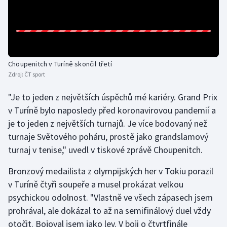
Gymnastika
Házená
Choupenitch v Turíně skončil třetí
Jezdectví
Zdroj:
ČT sport
"Je to jeden z největších úspěchů mé kariéry. Grand Prix
Judo
v Turíně bylo naposledy před koronavirovou pandemií a
Krasobruslení
je to jeden z největších turnajů. Je více bodovaný než
turnaje Světového poháru, prostě jako grandslamový
Lezení
turnaj v tenise," uvedl v tiskové zprávě Choupenitch.
Lyže a snowboard
Bronzový medailista z olympijských her v Tokiu porazil
v Turíně čtyři soupeře a musel prokázat velkou
Moderní pětiboj
psychickou odolnost. "Vlastně ve všech zápasech jsem
prohrával, ale dokázal to až na semifinálový duel vždy
Motorsport
otočit. Bojoval jsem jako lev. V boji o čtvrtfinále