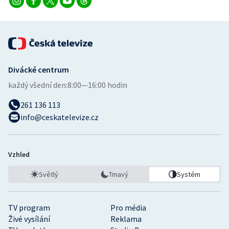
Divácké centrum
každý všední den:
8:00—16:00 hodin
261 136 113
info@ceskatelevize.cz
Vzhled
Světlý
Tmavý
Systém
TV program
Pro média
Živé vysílání
Reklama