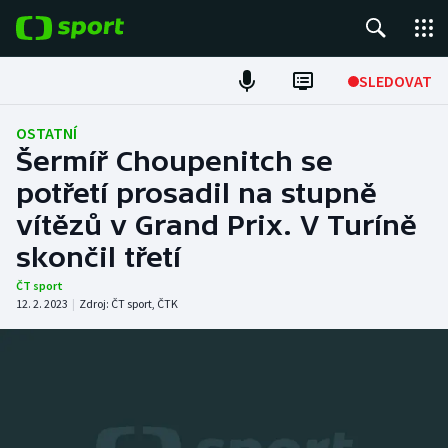
POPULÁRNÍ
SLEDOVAT
Fotbal
OSTATNÍ
Šermíř Choupenitch se
Hokej
potřetí prosadil na stupně
vítězů v Grand Prix. V Turíně
Tenis
skončil třetí
Atletika
ČT sport
12. 2. 2023
|
Zdroj:
ČT sport
,
ČTK
Cyklistika
DALŠÍ SPORTY
Americký fotbal
NEPŘEHLÉDNĚTE