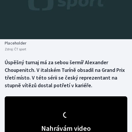
Baseball a softbal
Soutěže
Basketbal
Historické návraty
Biatlon
Aplikace ČT sport
Placeholder
Boby a skeleton
AZ kvíz
Zdroj:
ČT sport
Box
Úspěšný turnaj má za sebou šermíř Alexander
Choupenitch. V italském Turíně obsadil na Grand Prix
Curling
třetí místo. V této sérii se český reprezentant na
stupně vítězů dostal potřetí v kariéře.
Dostihy
Florbal
Futsal
Nahrávám video
Golf