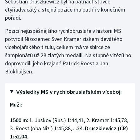
Sebastian Druszkiewicz byl na patnáctistovce
čtyřiadvacátý a stejná pozice mu patří i v konečném
pořadí.
Pozici nejúspěšnějšího rychlobruslaře v historii MS
potvrdil Nizozemec Sven Kramer ziskem devátého
vícebojařského titulu, celkem má ve sbírce ze
šampionátů už 28 zlatých medailí. Na stupně vítězů ho
doprovodili jeho krajané Patrick Roest a Jan
Blokhuijsen.
Výsledky MS v rychlobruslařském víceboji
Muži:
1500 m:
1. Juskov (Rus.) 1:44,41, 2. Kramer 1:45,78,
3. Roest (oba Niz.) 1:45,88,
...24. Druszkiewicz (ČR)
1:52,04
.