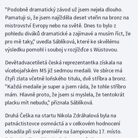
Stolní tenis
"Podobně dramatický závod už jsem nejela dlouho.
Pamatuji si, že jsem najížděla deset vteřin na bronz na
Triatlon
mistrovství Evropy nebo na světě. Dnes to bylo z
pohledu diváků dramatické a zajímavé a musím říct, že
Veslování
pro mě taky," uvedla Sáblíková, které ke skvělému
Vodní slalom
výsledku pomohl i souboj v rozjížďce s Wüstovou.
Devětadvacetiletá česká reprezentantka získala na
Volejbal
vícebojařském MS již sedmou medaili. Ve sbírce má
čtyři zlata včetně loňského titulu, dvě stříbra a bronz.
Ostatní
"Každá medaile je super a jsem ráda, že tohle stříbro
mám. Hlavně proto, že jsem si myslela, že tentokrát
placku mít nebudu," přiznala Sáblíková.
Druhá Češka na startu Nikola Zdráhalová byla na
patnáctistovce osmnáctá a v celkovém hodnocení
obsadila při své premiéře na šampionátu 17. místo.