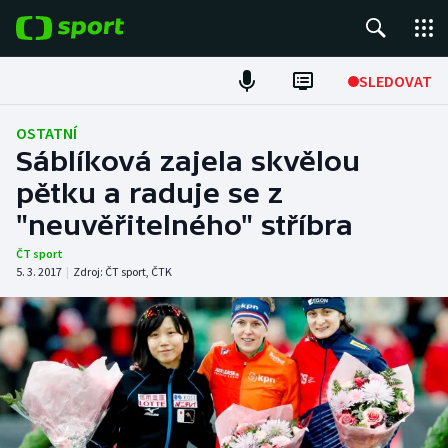
POPULÁRNÍ
SLEDOVAT
Fotbal
OSTATNÍ
Sáblíková zajela skvělou
Hokej
pětku a raduje se z
"neuvěřitelného" stříbra
Tenis
ČT sport
Atletika
5. 3. 2017
|
Zdroj:
ČT sport
,
ČTK
Cyklistika
DALŠÍ SPORTY
Americký fotbal
NEPŘEHLÉDNĚTE