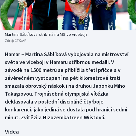
Baseball a softbal
Soutěže
Basketbal
Historické návraty
Biatlon
Aplikace ČT sport
Martina Sáblíková stříbrná na MS ve víceboji
Zdroj:
ČTK/AP
Boby a skeleton
AZ kvíz
Hamar – Martina Sáblíková vybojovala na mistrovství
světa ve víceboji v Hamaru stříbrnou medaili. V
Box
závodě na 1500 metrů se přiblížila třetí příčce a v
Curling
závěrečném vystoupení na pětikilometrové trati
smazala obrovský náskok i na druhou Japonku Miho
Dostihy
Takagiovou. Trojnásobná olympijská vítězka
deklasovala v poslední disciplíně čtyřboje
Florbal
konkurenci, jako jediná se dostala pod hranici sedmi
minut. Zvítězila Nizozemka Ireen Wüstová.
Futsal
Videa
Golf