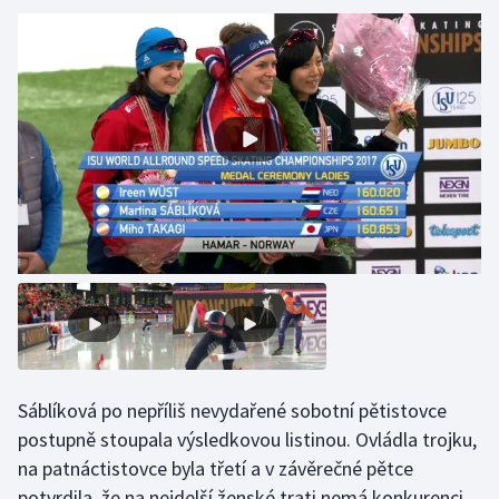
Gymnastika
Házená
Jezdectví
Judo
Krasobruslení
Lezení
Lyže a snowboard
Sáblíková po nepříliš nevydařené sobotní pětistovce
Moderní pětiboj
postupně stoupala výsledkovou listinou. Ovládla trojku,
na patnáctistovce byla třetí a v závěrečné pětce
Motorsport
potvrdila, že na nejdelší ženské trati nemá konkurenci.