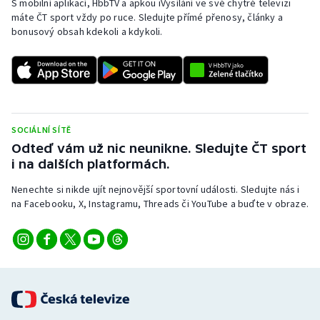
S mobilní aplikací, HbbTV a apkou iVysílání ve své chytré televizi
máte ČT sport vždy po ruce. Sledujte přímé přenosy, články a
bonusový obsah kdekoli a kdykoli.
SOCIÁLNÍ SÍTĚ
Odteď vám už nic neunikne. Sledujte ČT sport
i na dalších platformách.
Nenechte si nikde ujít nejnovější sportovní události. Sledujte nás i
na Facebooku, X, Instagramu, Threads či YouTube a buďte v obraze.