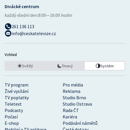
Divácké centrum
každý všední den:
8:00—16:00 hodin
261 136 113
info@ceskatelevize.cz
Vzhled
Světlý
Tmavý
Systém
TV program
Pro média
Živé vysílání
Reklama
TV poplatky
Studio Brno
Teletext
Studio Ostrava
Podcasty
Rada ČT
Počasí
Kariéra
E-shop
Podávání námětů
Mobilní a TV aplikace
Časté dotazy