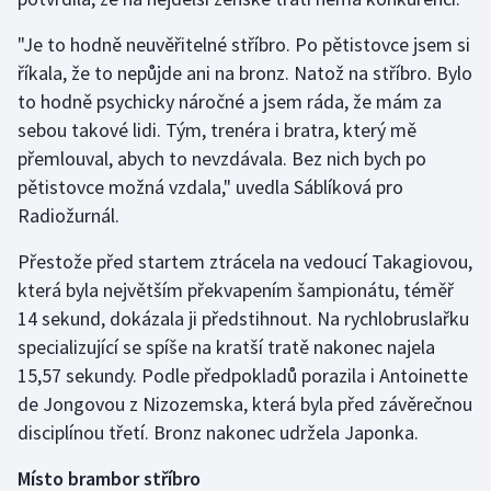
Olympijské hry
"Je to hodně neuvěřitelné stříbro. Po pětistovce jsem si
říkala, že to nepůjde ani na bronz. Natož na stříbro. Bylo
Parasport
to hodně psychicky náročné a jsem ráda, že mám za
sebou takové lidi. Tým, trenéra i bratra, který mě
Plavání
přemlouval, abych to nevzdávala. Bez nich bych po
pětistovce možná vzdala," uvedla Sáblíková pro
Plážový volejbal
Radiožurnál.
Ragby
Přestože před startem ztrácela na vedoucí Takagiovou,
která byla největším překvapením šampionátu, téměř
Rychlobruslení
14 sekund, dokázala ji předstihnout. Na rychlobruslařku
specializující se spíše na kratší tratě nakonec najela
Rychlostní kanoistika
15,57 sekundy. Podle předpokladů porazila i Antoinette
Short track
de Jongovou z Nizozemska, která byla před závěrečnou
disciplínou třetí. Bronz nakonec udržela Japonka.
Sportovní střelba
Místo brambor stříbro