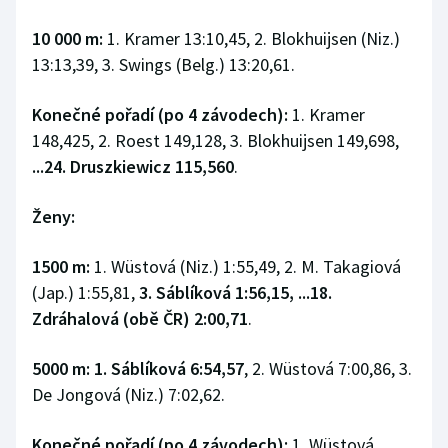
10 000 m:
1. Kramer 13:10,45, 2. Blokhuijsen (Niz.)
13:13,39, 3. Swings (Belg.) 13:20,61.
Konečné pořadí (po 4 závodech):
1. Kramer
148,425, 2. Roest 149,128, 3. Blokhuijsen 149,698,
...24. Druszkiewicz 115,560
.
Ženy:
1500 m:
1. Wüstová (Niz.) 1:55,49, 2. M. Takagiová
(Jap.) 1:55,81,
3. Sáblíková 1:56,15,
...18.
Zdráhalová (obě ČR) 2:00,71
.
5000 m:
1. Sáblíková 6:54,57
, 2. Wüstová 7:00,86, 3.
De Jongová (Niz.) 7:02,62.
Konečné pořadí (po 4 závodech):
1. Wüstová