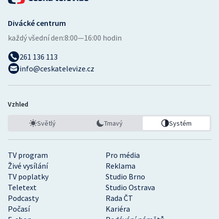
Divácké centrum
každý všední den:
8:00—16:00 hodin
261 136 113
info@ceskatelevize.cz
Vzhled
Světlý
Tmavý
Systém
TV program
Pro média
Živé vysílání
Reklama
TV poplatky
Studio Brno
Teletext
Studio Ostrava
Podcasty
Rada ČT
Počasí
Kariéra