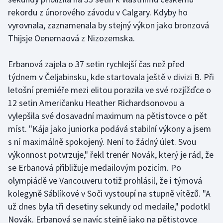
Stolní tenis
rekordu z únorového závodu v Calgary. Kdyby ho
vyrovnala, zaznamenala by stejný výkon jako bronzová
Triatlon
Thijsje Oenemaová z Nizozemska.
Veslování
Erbanová zajela o 37 setin rychlejší čas než před
týdnem v Čeljabinsku, kde startovala ještě v divizi B. Při
Vodní slalom
letošní premiéře mezi elitou porazila ve své rozjížďce o
12 setin Američanku Heather Richardsonovou a
Volejbal
vylepšila své dosavadní maximum na pětistovce o pět
Ostatní
míst. "Kája jako juniorka podává stabilní výkony a jsem
s ní maximálně spokojený. Není to žádný úlet. Svou
výkonnost potvrzuje," řekl trenér Novák, který je rád, že
se Erbanová přibližuje medailovým pozicím. Po
olympiádě ve Vancouveru totiž prohlásil, že i týmová
kolegyně Sáblíkové v Soči vystoupí na stupně vítězů. "A
už dnes byla tři desetiny sekundy od medaile," podotkl
Novák. Erbanová se navíc stejně jako na pětistovce