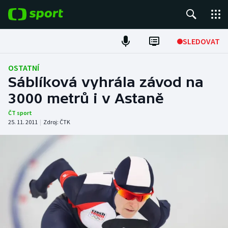
POPULÁRNÍ
SLEDOVAT
Fotbal
OSTATNÍ
Sáblíková vyhrála závod na
Hokej
3000 metrů i v Astaně
Tenis
ČT sport
25. 11. 2011
|
Zdroj:
ČTK
Atletika
Cyklistika
DALŠÍ SPORTY
Americký fotbal
NEPŘEHLÉDNĚTE