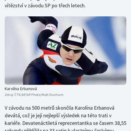
vítězství v závodu SP po třech letech.
Olympijské hry
Parasport
Plavání
Plážový volejbal
Ragby
Rychlobruslení
Karolína Erbanová
Rychlostní kanoistika
Zdroj:
ČTK/AP/AP Photo/Matt Dunham
Short track
V závodu na 500 metrů skončila Karolína Erbanová
devátá, což je její nejlepší výsledek na této trati v
Sportovní střelba
kariéře. Devatenáctiletá reprezentantka se časem 38,55
sekundy přiblížila na 33 setin k vlastnímu českému