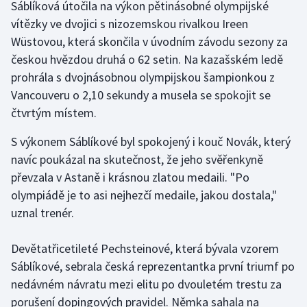
Sáblíková útočila na výkon pětinásobné olympijské
vítězky ve dvojici s nizozemskou rivalkou Ireen
Gymnastika
Wüstovou, která skončila v úvodním závodu sezony za
českou hvězdou druhá o 62 setin. Na kazašském ledě
Házená
prohrála s dvojnásobnou olympijskou šampionkou z
Vancouveru o 2,10 sekundy a musela se spokojit se
Jezdectví
čtvrtým místem.
Judo
S výkonem Sáblíkové byl spokojený i kouč Novák, který
navíc poukázal na skutečnost, že jeho svěřenkyně
Krasobruslení
převzala v Astaně i krásnou zlatou medaili. "Po
olympiádě je to asi nejhezčí medaile, jakou dostala,"
Lezení
uznal trenér.
Lyže a snowboard
Devětatřicetileté Pechsteinové, která bývala vzorem
Moderní pětiboj
Sáblíkové, sebrala česká reprezentantka první triumf po
nedávném návratu mezi elitu po dvouletém trestu za
Motorsport
porušení dopingových pravidel. Němka sahala na