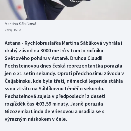
Baseball a softbal
Soutěže
Basketbal
Historické návraty
Martina Sáblíková
Zdroj:
ISIFA
Biatlon
Aplikace ČT sport
Astana - Rychlobruslařka Martina Sáblíková vyhrála i
Boby a skeleton
AZ kvíz
druhý závod na 3000 metrů v tomto ročníku
Světového poháru v Astaně. Druhou Claudii
Box
Pechsteinovou dnes česká reprezentantka porazila
jen o 31 setin sekundy. Oproti předchozímu závodu v
Curling
Čeljabinsku, kde byla třetí, německá legenda stáhla
svou ztrátu na Sáblíkovou téměř o sekundu.
Dostihy
Pechsteinová zajela v předposlední z deseti
Florbal
rozjížděk čas 4:03,59 minuty. Jasně porazila
Nizozemku Lindu de Vriesovou a usadila se s
Futsal
výrazným náskokem v čele.
Golf