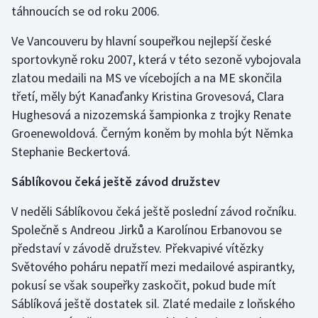
táhnoucích se od roku 2006.
Olympijské hry
Ve Vancouveru by hlavní soupeřkou nejlepší české
Parasport
sportovkyně roku 2007, která v této sezoně vybojovala
zlatou medaili na MS ve vícebojích a na ME skončila
Plavání
třetí, měly být Kanaďanky Kristina Grovesová, Clara
Hughesová a nizozemská šampionka z trojky Renate
Plážový volejbal
Groenewoldová. Černým koněm by mohla být Němka
Stephanie Beckertová.
Ragby
Sáblíkovou čeká ještě závod družstev
Rychlobruslení
V neděli Sáblíkovou čeká ještě poslední závod ročníku.
Rychlostní kanoistika
Společně s Andreou Jirků a Karolínou Erbanovou se
představí v závodě družstev. Překvapivé vítězky
Short track
Světového poháru nepatří mezi medailové aspirantky,
pokusí se však soupeřky zaskočit, pokud bude mít
Sportovní střelba
Sáblíková ještě dostatek sil. Zlaté medaile z loňského