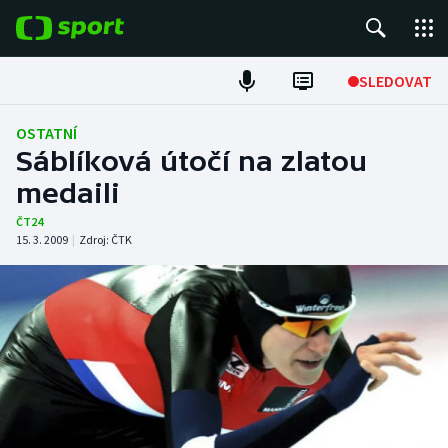
POPULÁRNÍ
SLEDOVAT
Fotbal
OSTATNÍ
Sáblíková útočí na zlatou
Hokej
medaili
Tenis
ČT24
15. 3. 2009
|
Zdroj:
ČTK
Atletika
Cyklistika
DALŠÍ SPORTY
Americký fotbal
NEPŘEHLÉDNĚTE