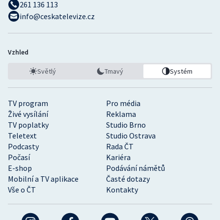
261 136 113
info@ceskatelevize.cz
Vzhled
Světlý
Tmavý
Systém
TV program
Pro média
Živé vysílání
Reklama
TV poplatky
Studio Brno
Teletext
Studio Ostrava
Podcasty
Rada ČT
Počasí
Kariéra
E-shop
Podávání námětů
Mobilní a TV aplikace
Časté dotazy
Vše o ČT
Kontakty