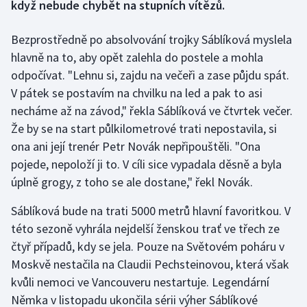
když nebude chybět na stupních vítězů.
Gymnastika
Bezprostředně po absolvování trojky Sáblíková myslela
hlavně na to, aby opět zalehla do postele a mohla
Házená
odpočívat. "Lehnu si, zajdu na večeři a zase půjdu spát.
V pátek se postavím na chvilku na led a pak to asi
Jezdectví
necháme až na závod," řekla Sáblíková ve čtvrtek večer.
Že by se na start půlkilometrové trati nepostavila, si
Judo
ona ani její trenér Petr Novák nepřipouštěli. "Ona
Krasobruslení
pojede, nepoloží ji to. V cíli sice vypadala děsně a byla
úplně grogy, z toho se ale dostane," řekl Novák.
Lezení
Sáblíková bude na trati 5000 metrů hlavní favoritkou. V
této sezoně vyhrála nejdelší ženskou trať ve třech ze
Lyže a snowboard
čtyř případů, kdy se jela. Pouze na Světovém poháru v
Moderní pětiboj
Moskvě nestačila na Claudii Pechsteinovou, která však
kvůli nemoci ve Vancouveru nestartuje. Legendární
Motorsport
Němka v listopadu ukončila sérii výher Sáblíkové