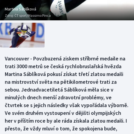
Baseball a softbal
Soutěže
Martina Sáblíková
Zdroj:
ČT sport/Massimo Pinca
Basketbal
Historické návraty
Biatlon
Aplikace ČT sport
Boby a skeleton
AZ kvíz
Vancouver - Povzbuzená ziskem stříbrné medaile na
Box
trati 3000 metrů se česká rychlobruslařská hvězda
Martina Sáblíková pokusí získat třetí zlatou medaili
Curling
na mistrovství světa na pětikilometrové trati za
sebou. Jednadvacetiletá Sáblíková měla sice v
Dostihy
minulých dnech menší zdravotní problémy, ve
Florbal
čtvrtek se s jejich následky však vypořádala výborně.
Ve svém druhém vystoupení v dějišti olympijských
Futsal
her v příštím roce by ale ráda získala zlatou medaili. I
přesto, že vždy mluví o tom, že spokojena bude,
Golf