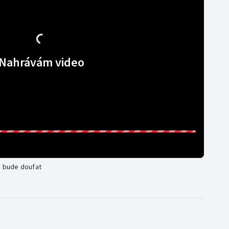
Nahrávám video
a bude doufat