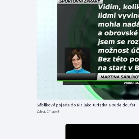
Curling
Dostihy
Florbal
Futsal
Golf
Gymnastika
Sáblíková pojede do Ria jako turistka a bude doufat
Zdroj:
ČT sport