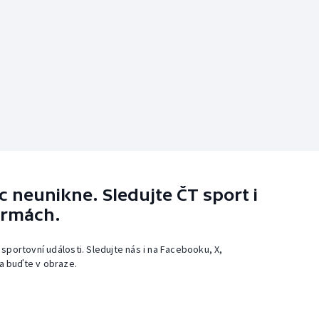
 neunikne. Sledujte ČT sport i
ormách.
 sportovní události. Sledujte nás i na Facebooku, X,
a buďte v obraze.