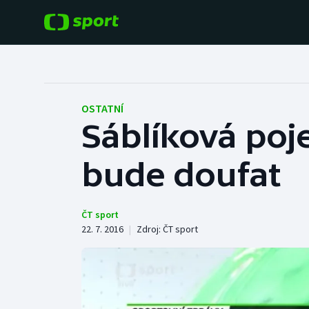
POPULÁRNÍ
DALŠÍ SPORTY
Fotbal
Americký fotbal
OSTATNÍ
Sáblíková poje
Hokej
Baseball a softbal
bude doufat
Tenis
Basketbal
Atletika
Biatlon
ČT sport
22. 7. 2016
|
Zdroj:
ČT sport
Cyklistika
Boby a skeleton
Box