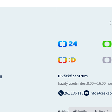
Č
Divácké centrum
ů
každý všední den:
8:00—16:00 ho
261 136 113
info@ceskate
Vzhled
Světlý
Tmavý