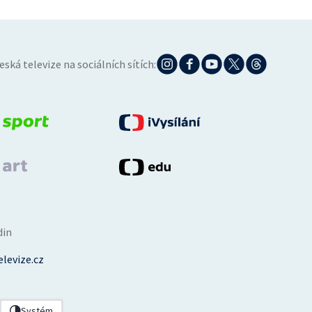
eská televize na sociálních sítích:
din
levize.cz
Systém