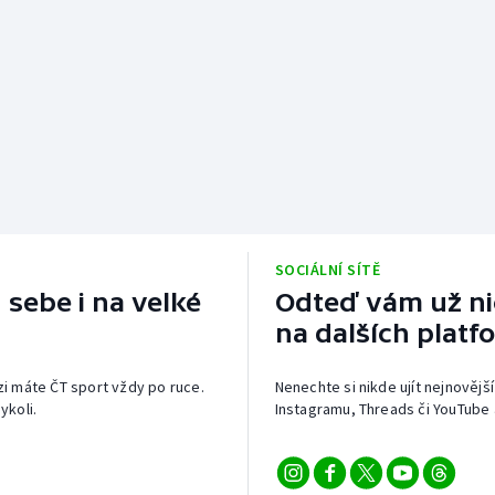
SOCIÁLNÍ SÍTĚ
 sebe i na velké
Odteď vám už nic
na dalších platf
izi máte ČT sport vždy po ruce.
Nenechte si nikde ujít nejnovější
ykoli.
Instagramu, Threads či YouTube 