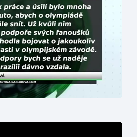
Moderní pětiboj
Triatlon
Motorsport
Veslování
Olympijské hry
Vodní slalom
Parasport
Volejbal
Plavání
Ostatní
Plážový volejbal