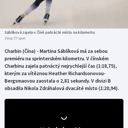
Baseball a softbal
Soutěže
Basketbal
Historické návraty
Biatlon
Aplikace ČT sport
Sáblíková zajela v Číně patnácté místo na kilometru
Zdroj:
ČT sport
Boby a skeleton
AZ kvíz
Charbin (Čína) - Martina Sáblíková má za sebou
premiéru na sprinterském kilometru. V čínském
Box
Charbinu zajela patnáctý nejrychlejší čas (1:18,75),
Curling
kterým za vítěznou Heather Richardsonovou-
Bergsmaovou zaostala o 2,81 sekundy. V divizi B
Dostihy
obsadila Nikola Zdráhalová dvacáté místo (1:20,94).
Florbal
Futsal
Golf