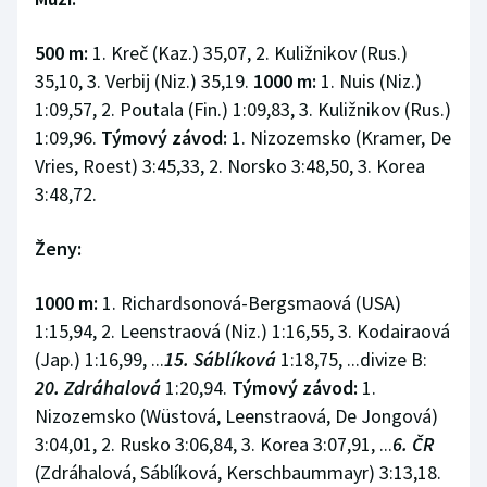
Olympijské hry
500 m:
1. Kreč (Kaz.) 35,07, 2. Kuližnikov (Rus.)
35,10, 3. Verbij (Niz.) 35,19.
1000 m:
1. Nuis (Niz.)
Parasport
1:09,57, 2. Poutala (Fin.) 1:09,83, 3. Kuližnikov (Rus.)
1:09,96.
Týmový závod:
1. Nizozemsko (Kramer, De
Plavání
Vries, Roest) 3:45,33, 2. Norsko 3:48,50, 3. Korea
Plážový volejbal
3:48,72.
Ragby
Ženy:
Rychlobruslení
1000 m:
1. Richardsonová-Bergsmaová (USA)
1:15,94, 2. Leenstraová (Niz.) 1:16,55, 3. Kodairaová
Rychlostní kanoistika
(Jap.) 1:16,99, ...
15. Sáblíková
1:18,75, ...divize B:
20. Zdráhalová
1:20,94.
Týmový závod:
1.
Short track
Nizozemsko (Wüstová, Leenstraová, De Jongová)
3:04,01, 2. Rusko 3:06,84, 3. Korea 3:07,91, ...
6. ČR
Sportovní střelba
(Zdráhalová, Sáblíková, Kerschbaummayr) 3:13,18.