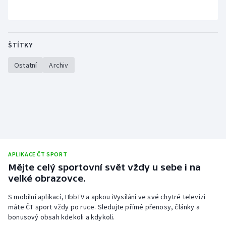
Stolní tenis
Triatlon
ŠTÍTKY
Veslování
Ostatní
Archiv
Vodní slalom
Volejbal
Ostatní
APLIKACE ČT SPORT
Mějte celý sportovní svět vždy u sebe i na
velké obrazovce.
S mobilní aplikací, HbbTV a apkou iVysílání ve své chytré televizi
máte ČT sport vždy po ruce. Sledujte přímé přenosy, články a
bonusový obsah kdekoli a kdykoli.