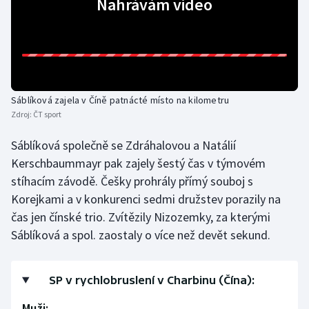
Nahrávám video
Gymnastika
Házená
Jezdectví
Sáblíková zajela v Číně patnácté místo na kilometru
Zdroj:
ČT sport
Judo
Sáblíková společně se Zdráhalovou a Natálií
Kerschbaummayr pak zajely šestý čas v týmovém
Krasobruslení
stíhacím závodě. Češky prohrály přímý souboj s
Lezení
Korejkami a v konkurenci sedmi družstev porazily na
čas jen čínské trio. Zvítězily Nizozemky, za kterými
Lyže a snowboard
Sáblíková a spol. zaostaly o více než devět sekund.
Moderní pětiboj
SP v rychlobruslení v Charbinu (Čína):
Motorsport
Muži: