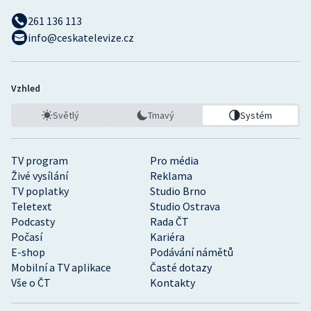
261 136 113
info@ceskatelevize.cz
Vzhled
Světlý
Tmavý
Systém
TV program
Pro média
Živé vysílání
Reklama
TV poplatky
Studio Brno
Teletext
Studio Ostrava
Podcasty
Rada ČT
Počasí
Kariéra
E-shop
Podávání námětů
Mobilní a TV aplikace
Časté dotazy
Vše o ČT
Kontakty