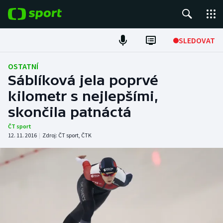
POPULÁRNÍ
SLEDOVAT
Fotbal
OSTATNÍ
Sáblíková jela poprvé
Hokej
kilometr s nejlepšími,
skončila patnáctá
Tenis
ČT sport
Atletika
12. 11. 2016
|
Zdroj:
ČT sport
,
ČTK
Cyklistika
DALŠÍ SPORTY
Americký fotbal
NEPŘEHLÉDNĚTE