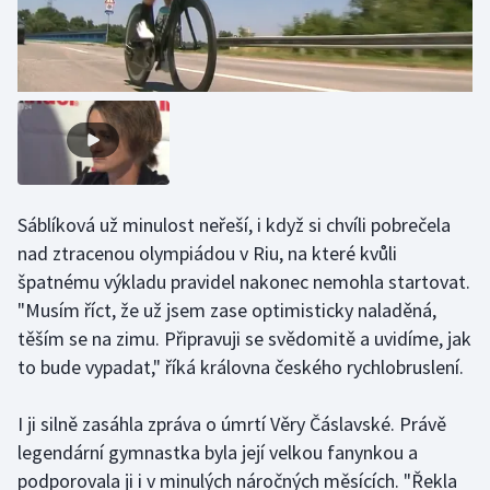
Futsal
Golf
Gymnastika
Házená
Sáblíková už minulost neřeší, i když si chvíli pobrečela
nad ztracenou olympiádou v Riu, na které kvůli
Jezdectví
špatnému výkladu pravidel nakonec nemohla startovat.
"Musím říct, že už jsem zase optimisticky naladěná,
Judo
těším se na zimu. Připravuji se svědomitě a uvidíme, jak
to bude vypadat," říká královna českého rychlobruslení.
Krasobruslení
Lezení
I ji silně zasáhla zpráva o úmrtí Věry Čáslavské. Právě
legendární gymnastka byla její velkou fanynkou a
Lyže a snowboard
podporovala ji i v minulých náročných měsících. "Řekla