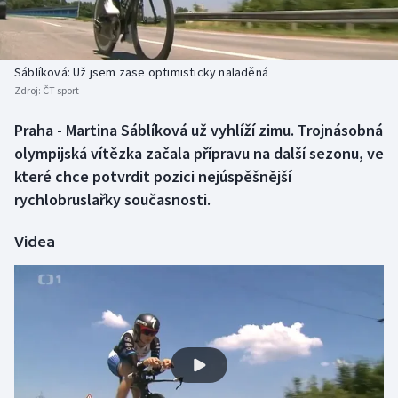
Atletika
Soutěže
Baseball a softbal
Historické návraty
Sáblíková: Už jsem zase optimisticky naladěná
Zdroj:
ČT sport
Basketbal
Aplikace ČT sport
Praha - Martina Sáblíková už vyhlíží zimu. Trojnásobná
Biatlon
AZ kvíz
olympijská vítězka začala přípravu na další sezonu, ve
které chce potvrdit pozici nejúspěšnější
Boby a skeleton
rychlobruslařky současnosti.
Box
Videa
Curling
Cyklistika
Dostihy
Florbal