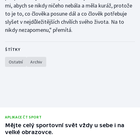
mi, abych se nikdy ničeho nebála a měla kuráž, protože
Moderní pětiboj
to je to, co člověka posune dál a co člověk potřebuje
slyšet v nejdůležitějších chvílích svého života. Na to
Motorsport
nikdy nezapomenu," přemítá.
Olympijské hry
ŠTÍTKY
Parasport
Ostatní
Archiv
Plavání
Plážový volejbal
Ragby
Rychlobruslení
APLIKACE ČT SPORT
Mějte celý sportovní svět vždy u sebe i na
Rychlostní kanoistika
velké obrazovce.