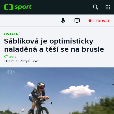
POPULÁRNÍ
SLEDOVAT
ME v atletice
OSTATNÍ
Sáblíková je optimisticky
ME v plavání
naladěná a těší se na brusle
Fotbal
ČT sport
31. 8. 2016
|
Zdroj:
ČT sport
Hokej
Tenis
DALŠÍ SPORTY
Americký fotbal
NEPŘEHLÉDNĚTE