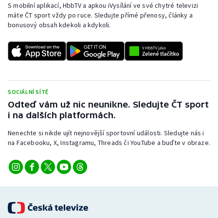
S mobilní aplikací, HbbTV a apkou iVysílání ve své chytré televizi
Short track
máte ČT sport vždy po ruce. Sledujte přímé přenosy, články a
bonusový obsah kdekoli a kdykoli.
Sportovní střelba
Stolní tenis
Triatlon
SOCIÁLNÍ SÍTĚ
Veslování
Odteď vám už nic neunikne. Sledujte ČT sport
i na dalších platformách.
Vodní slalom
Nenechte si nikde ujít nejnovější sportovní události. Sledujte nás i
na Facebooku, X, Instagramu, Threads či YouTube a buďte v obraze.
Volejbal
Ostatní