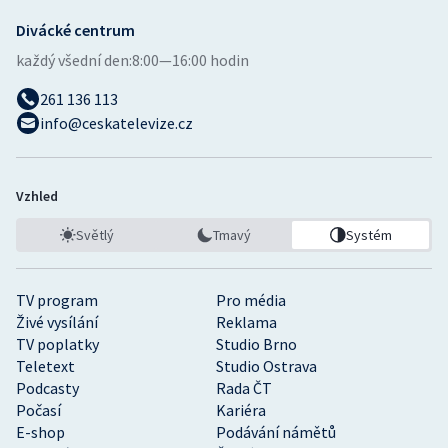
Divácké centrum
každý všední den:
8:00—16:00 hodin
261 136 113
info@ceskatelevize.cz
Vzhled
Světlý
Tmavý
Systém
TV program
Pro média
Živé vysílání
Reklama
TV poplatky
Studio Brno
Teletext
Studio Ostrava
Podcasty
Rada ČT
Počasí
Kariéra
E-shop
Podávání námětů