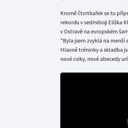
Kromě čtvrtkařek se tu připr
rekordu v sedmiboji Eliška K
v Ostravě na evropském šamp
"Byla jsem zvyklá na menší s
Hlavně tréninky a skladba js
nové cviky, nové abecedy urč