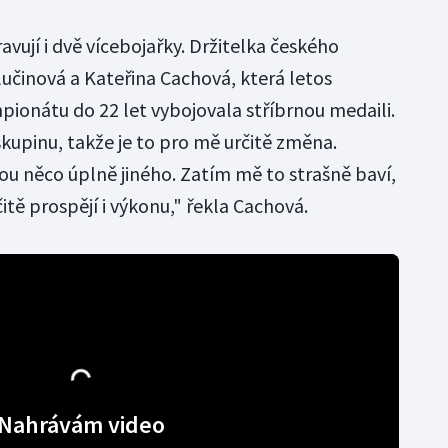
avují i dvě vícebojařky. Držitelka českého
lučinová a Kateřina Cachová, která letos
ionátu do 22 let vybojovala stříbrnou medaili.
kupinu, takže je to pro mě určitě změna.
ou něco úplně jiného. Zatím mě to strašně baví,
itě prospějí i výkonu," řekla Cachová.
Nahrávám video