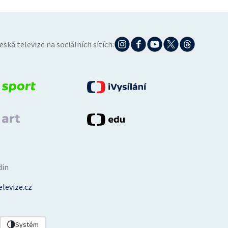
eská televize na sociálních sítích:
din
levize.cz
Systém