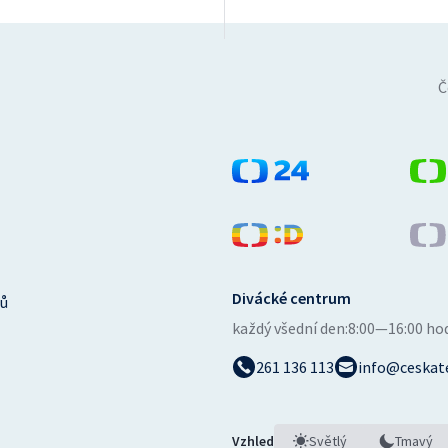
Č
Divácké centrum
ů
každý všední den:
8:00—16:00 ho
261 136 113
info@ceskate
Vzhled
Světlý
Tmavý