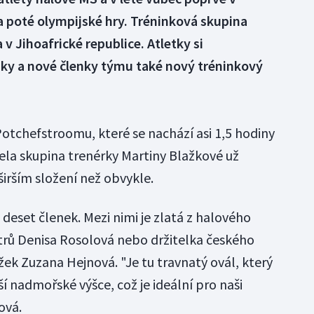
 a poté olympijské hry. Tréninková skupina
 v Jihoafrické republice. Atletky si
ky a nové členky týmu také nový tréninkový
otchefstroomu, které se nachází asi 1,5 hodiny
jela skupina trenérky Martiny Blažkové už
irším složení než obvykle.
 deset členek. Mezi nimi je zlatá z halového
trů Denisa Rosolová nebo držitelka českého
ek Zuzana Hejnová. "Je tu travnatý ovál, který
ší nadmořské výšce, což je ideální pro naši
ová.