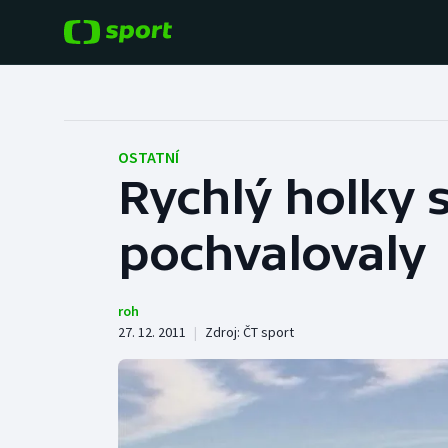
POPULÁRNÍ
DALŠÍ SPORTY
Fotbal
Americký fotbal
OSTATNÍ
Rychlý holky s
Hokej
Baseball a softbal
pochvalovaly
Tenis
Basketbal
Atletika
Biatlon
roh
27. 12. 2011
|
Zdroj:
ČT sport
Cyklistika
Boby a skeleton
Box