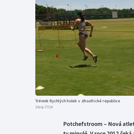
Curling
Dostihy
Florbal
Futsal
Golf
Gymnastika
Trénink Rychlých holek v Jihoafrické republice
Zdroj:
ČT24
Potchefstroom – Nová atleti
ty minulé. V roce 2012 čeká 