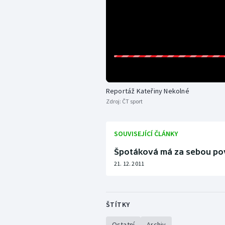
Reportáž Kateřiny Nekolné
Zdroj:
ČT sport
SOUVISEJÍCÍ ČLÁNKY
Špotáková má za sebou pov
21. 12. 2011
ŠTÍTKY
Ostatní
Archiv