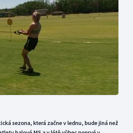
Moderní pětiboj
Triatlon
Motorsport
Veslování
Olympijské hry
Vodní slalom
Parasport
Volejbal
Plavání
Ostatní
Plážový volejbal
cká sezona, která začne v lednu, bude jiná než
atlety halové MS a v létě vůbec poprvé v