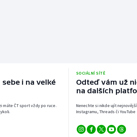
SOCIÁLNÍ SÍTĚ
 sebe i na velké
Odteď vám už nic
na dalších platf
izi máte ČT sport vždy po ruce.
Nenechte si nikde ujít nejnovější
ykoli.
Instagramu, Threads či YouTube 