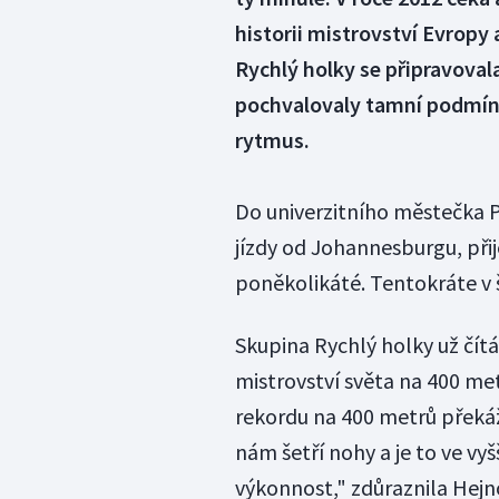
historii mistrovství Evropy
Rychlý holky se připravovala
pochvalovaly tamní podmín
rytmus.
Do univerzitního městečka P
jízdy od Johannesburgu, při
poněkolikáté. Tentokráte v š
Skupina Rychlý holky už čítá
mistrovství světa na 400 me
rekordu na 400 metrů překáž
nám šetří nohy a je to ve vyš
výkonnost," zdůraznila Hejn