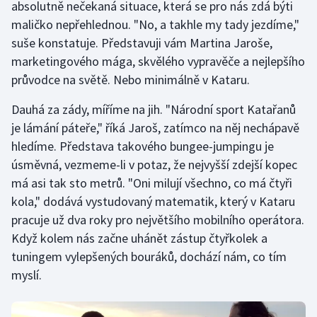
absolutně nečekaná situace, která se pro nás zdá býti
maličko nepřehlednou. "No, a takhle my tady jezdíme,"
Gymnastika
suše konstatuje. Představuji vám Martina Jaroše,
marketingového mága, skvělého vypravěče a nejlepšího
Házená
průvodce na světě. Nebo minimálně v Kataru.
Jezdectví
Dauhá za zády, míříme na jih. "Národní sport Katařanů
je lámání páteře," říká Jaroš, zatímco na něj nechápavě
Judo
hledíme. Představa takového bungee-jumpingu je
úsměvná, vezmeme-li v potaz, že nejvyšší zdejší kopec
Krasobruslení
má asi tak sto metrů. "Oni milují všechno, co má čtyři
kola," dodává vystudovaný matematik, který v Kataru
Lezení
pracuje už dva roky pro největšího mobilního operátora.
Lyže a snowboard
Když kolem nás začne uhánět zástup čtyřkolek a
tuningem vylepšených bouráků, dochází nám, co tím
Moderní pětiboj
myslí.
Motorsport