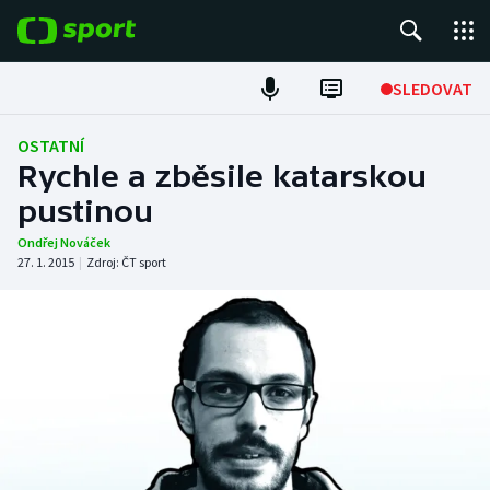
POPULÁRNÍ
SLEDOVAT
Fotbal
OSTATNÍ
Rychle a zběsile katarskou
Hokej
pustinou
Tenis
Ondřej Nováček
27. 1. 2015
|
Zdroj:
ČT sport
Atletika
Cyklistika
DALŠÍ SPORTY
Americký fotbal
NEPŘEHLÉDNĚTE