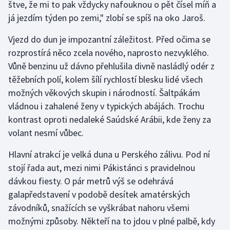
štve, že mi to pak vždycky nafouknou o pět čísel míň a
já jezdím týden po zemi," zlobí se spíš na oko Jaroš.
Vjezd do dun je impozantní záležitost. Před očima se
rozprostírá něco zcela nového, naprosto nezvyklého.
Vůně benzinu už dávno přehlušila divně nasládlý odér z
těžebních polí, kolem šílí rychlostí blesku lidé všech
možných věkových skupin i národností. Šaltpákám
vládnou i zahalené ženy v typických abájách. Trochu
kontrast oproti nedaleké Saúdské Arábii, kde ženy za
volant nesmí vůbec.
Hlavní atrakcí je velká duna u Perského zálivu. Pod ní
stojí řada aut, mezi nimi Pákistánci s pravidelnou
dávkou fiesty. O pár metrů výš se odehrává
galapředstavení v podobě desítek amatérských
závodníků, snažících se vyškrábat nahoru všemi
možnými způsoby. Někteří na to jdou v plné palbě, kdy