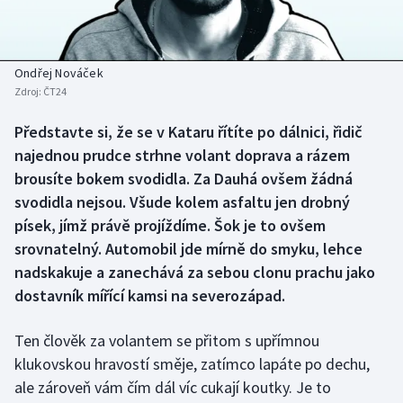
Baseball a softbal
Soutěže
Basketbal
Historické návraty
Ondřej Nováček
Zdroj:
ČT24
Biatlon
Aplikace ČT sport
Představte si, že se v Kataru řítíte po dálnici, řidič
Boby a skeleton
AZ kvíz
najednou prudce strhne volant doprava a rázem
brousíte bokem svodidla. Za Dauhá ovšem žádná
Box
svodidla nejsou. Všude kolem asfaltu jen drobný
písek, jímž právě projíždíme. Šok je to ovšem
Curling
srovnatelný. Automobil jde mírně do smyku, lehce
nadskakuje a zanechává za sebou clonu prachu jako
Dostihy
dostavník mířící kamsi na severozápad.
Florbal
Ten člověk za volantem se přitom s upřímnou
Futsal
klukovskou hravostí směje, zatímco lapáte po dechu,
ale zároveň vám čím dál víc cukají koutky. Je to
Golf