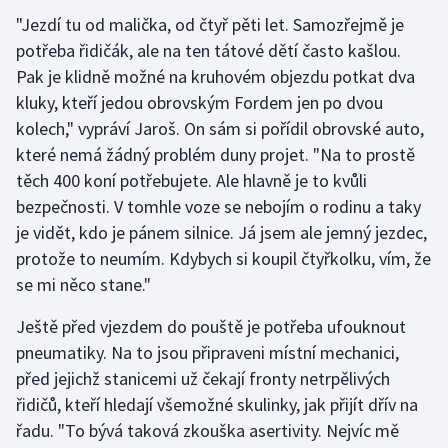
"Jezdí tu od malička, od čtyř pěti let. Samozřejmě je
potřeba řidičák, ale na ten tátové dětí často kašlou.
Pak je klidně možné na kruhovém objezdu potkat dva
kluky, kteří jedou obrovským Fordem jen po dvou
kolech," vypráví Jaroš. On sám si pořídil obrovské auto,
které nemá žádný problém duny projet. "Na to prostě
těch 400 koní potřebujete. Ale hlavně je to kvůli
bezpečnosti. V tomhle voze se nebojím o rodinu a taky
je vidět, kdo je pánem silnice. Já jsem ale jemný jezdec,
protože to neumím. Kdybych si koupil čtyřkolku, vím, že
se mi něco stane."
Ještě před vjezdem do pouště je potřeba ufouknout
pneumatiky. Na to jsou připraveni místní mechanici,
před jejichž stanicemi už čekají fronty netrpělivých
řidičů, kteří hledají všemožné skulinky, jak přijít dřív na
řadu. "To bývá taková zkouška asertivity. Nejvíc mě