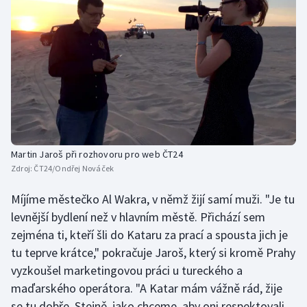
Olympijské hry
Parasport
Plavání
Plážový volejbal
Ragby
Martin Jaroš při rozhovoru pro web ČT24
Zdroj:
ČT24/Ondřej Nováček
Rychlobruslení
Míjíme městečko Al Wakra, v němž žijí samí muži. "Je tu
levnější bydlení než v hlavním městě. Přichází sem
Rychlostní kanoistika
zejména ti, kteří šli do Kataru za prací a spousta jich je
Short track
tu teprve krátce," pokračuje Jaroš, který si kromě Prahy
vyzkoušel marketingovou práci u tureckého a
Sportovní střelba
maďarského operátora. "A Katar mám vážně rád, žije
se tu dobře. Stejně, jako chceme, aby oni respektovali