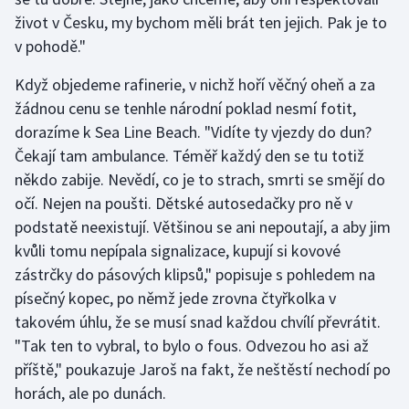
Stolní tenis
život v Česku, my bychom měli brát ten jejich. Pak je to
v pohodě."
Triatlon
Když objedeme rafinerie, v nichž hoří věčný oheň a za
Veslování
žádnou cenu se tenhle národní poklad nesmí fotit,
dorazíme k Sea Line Beach. "Vidíte ty vjezdy do dun?
Vodní slalom
Čekají tam ambulance. Téměř každý den se tu totiž
někdo zabije. Nevědí, co je to strach, smrti se smějí do
Volejbal
očí. Nejen na poušti. Dětské autosedačky pro ně v
podstatě neexistují. Většinou se ani nepoutají, a aby jim
Ostatní
kvůli tomu nepípala signalizace, kupují si kovové
zástrčky do pásových klipsů," popisuje s pohledem na
písečný kopec, po němž jede zrovna čtyřkolka v
takovém úhlu, že se musí snad každou chvílí převrátit.
"Tak ten to vybral, to bylo o fous. Odvezou ho asi až
příště," poukazuje Jaroš na fakt, že neštěstí nechodí po
horách, ale po dunách.