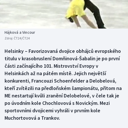
Atletika
Soutěže
Baseball a softbal
Historické návraty
Basketbal
Aplikace ČT sport
Hájková a Vincour
Zdroj:
ČT24/ČT24
Biatlon
AZ kvíz
Helsinky – Favorizovaná dvojice obhájců evropského
titulu v krasobruslení Domňinová-Šabalin je po první
Boby a skeleton
části začínajícího 101. Mistrovství Evropy v
Box
Helsinkách až na pátém místě. Jejich největší
konkurenti, Francouzi Schoenfelder a Delobelová,
Curling
kteří zvítězili na předloňském šampionátu, přitom na
ME nestartují kvůli zranění Delobelové, v čele tak je
Cyklistika
po úvodním kole Chochlovová s Novickým. Mezi
sportovními dvojicemi vyhráli v prvním kole
Dostihy
Muchortovová a Trankov.
Florbal