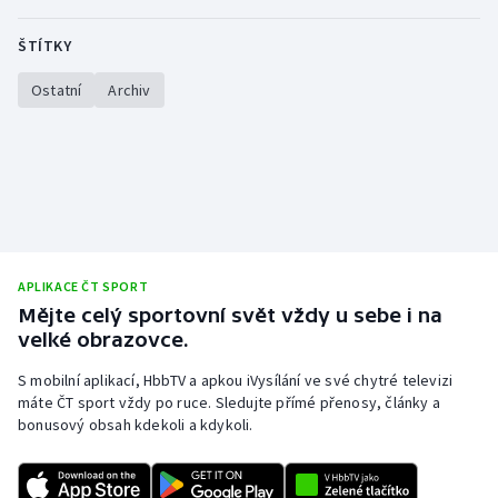
Moderní pětiboj
ŠTÍTKY
Motorsport
Ostatní
Archiv
Olympijské hry
Parasport
Plavání
APLIKACE ČT SPORT
Plážový volejbal
Mějte celý sportovní svět vždy u sebe i na
velké obrazovce.
Ragby
S mobilní aplikací, HbbTV a apkou iVysílání ve své chytré televizi
máte ČT sport vždy po ruce. Sledujte přímé přenosy, články a
Rychlobruslení
bonusový obsah kdekoli a kdykoli.
Rychlostní kanoistika