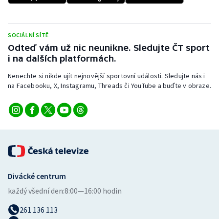
Short track
Sportovní střelba
SOCIÁLNÍ SÍTĚ
Odteď vám už nic neunikne. Sledujte ČT sport
Stolní tenis
i na dalších platformách.
Nenechte si nikde ujít nejnovější sportovní události. Sledujte nás i
Triatlon
na Facebooku, X, Instagramu, Threads či YouTube a buďte v obraze.
Veslování
Vodní slalom
Volejbal
Ostatní
Divácké centrum
každý všední den:
8:00—16:00 hodin
261 136 113