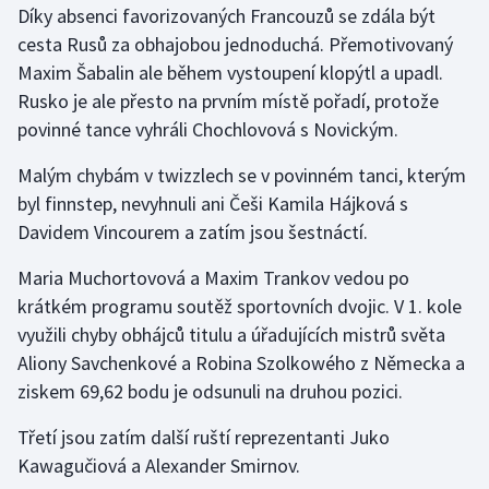
Díky absenci favorizovaných Francouzů se zdála být
cesta Rusů za obhajobou jednoduchá. Přemotivovaný
Futsal
Maxim Šabalin ale během vystoupení klopýtl a upadl.
Rusko je ale přesto na prvním místě pořadí, protože
Golf
povinné tance vyhráli Chochlovová s Novickým.
Gymnastika
Malým chybám v twizzlech se v povinném tanci, kterým
byl finnstep, nevyhnuli ani Češi Kamila Hájková s
Házená
Davidem Vincourem a zatím jsou šestnáctí.
Jezdectví
Maria Muchortovová a Maxim Trankov vedou po
krátkém programu soutěž sportovních dvojic. V 1. kole
Judo
využili chyby obhájců titulu a úřadujících mistrů světa
Aliony Savchenkové a Robina Szolkowého z Německa a
Krasobruslení
ziskem 69,62 bodu je odsunuli na druhou pozici.
Lezení
Třetí jsou zatím další ruští reprezentanti Juko
Kawagučiová a Alexander Smirnov.
Lyže a snowboard