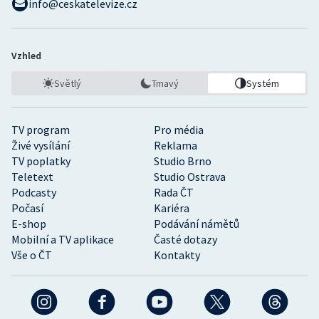
info@ceskatelevize.cz
Vzhled
Světlý
Tmavý
Systém
TV program
Pro média
Živé vysílání
Reklama
TV poplatky
Studio Brno
Teletext
Studio Ostrava
Podcasty
Rada ČT
Počasí
Kariéra
E-shop
Podávání námětů
Mobilní a TV aplikace
Časté dotazy
Vše o ČT
Kontakty