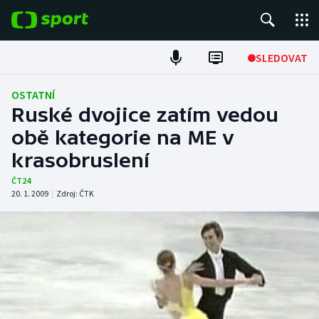
POPULÁRNÍ
SLEDOVAT
ME v atletice
OSTATNÍ
Ruské dvojice zatím vedou
ME v plavání
obě kategorie na ME v
krasobruslení
Fotbal
ČT24
Hokej
20. 1. 2009
|
Zdroj:
ČTK
Tenis
DALŠÍ SPORTY
Americký fotbal
NEPŘEHLÉDNĚTE