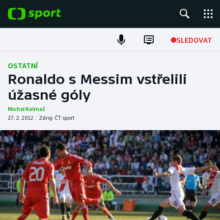
POPULÁRNÍ
SLEDOVAT
Fotbal
OSTATNÍ
Ronaldo s Messim vstřelili
Hokej
úžasné góly
Tenis
Michal Kolmaš
27. 2. 2012
|
Zdroj:
ČT sport
Atletika
Cyklistika
DALŠÍ SPORTY
Americký fotbal
NEPŘEHLÉDNĚTE