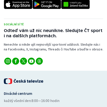
Stolní tenis
Triatlon
SOCIÁLNÍ SÍTĚ
Veslování
Odteď vám už nic neunikne. Sledujte ČT sport
i na dalších platformách.
Vodní slalom
Nenechte si nikde ujít nejnovější sportovní události. Sledujte nás i
Volejbal
na Facebooku, X, Instagramu, Threads či YouTube a buďte v obraze.
Ostatní
Divácké centrum
každý všední den:
8:00—16:00 hodin