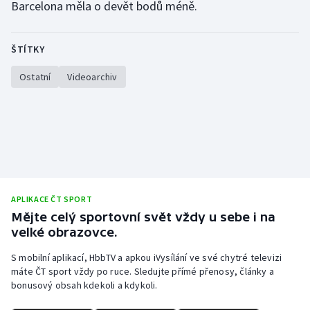
Barcelona měla o devět bodů méně.
Olympijské hry
ŠTÍTKY
Parasport
Ostatní
Videoarchiv
Plavání
Plážový volejbal
Ragby
Rychlobruslení
APLIKACE ČT SPORT
Mějte celý sportovní svět vždy u sebe i na
Rychlostní kanoistika
velké obrazovce.
Short track
S mobilní aplikací, HbbTV a apkou iVysílání ve své chytré televizi
máte ČT sport vždy po ruce. Sledujte přímé přenosy, články a
bonusový obsah kdekoli a kdykoli.
Sportovní střelba