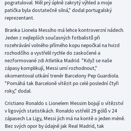
pogratuloval. Měl prý úplně zakrytý výhled a moje
patička byla dostatečně silná," dodal portugalský
Gymnastika
reprezentant.
Házená
Branka Lionela Messiho má lehce kontroverzní nádech.
Jeden z nejlepších současných fotbalistů při
Jezdectví
rozehrávání volného přímého kopu nepočkal na hvizd
rozhodčího a vystřelil rychle do zaskočené a
Judo
nezformované zdi Atletika Madrid. "Když se naše
zápasy komplikují, Messi umí rozhodnout,"
Krasobruslení
okomentoval utkání trenér Barcelony Pep Guardiola.
"Pomáhá tak Barceloně vítězit po celé poslední čtyři
Lezení
roky," dodal.
Lyže a snowboard
Cristiano Ronaldo s Lionelem Messim bojují o vítězství
v ligových statistikách. Ronaldo vstřelil 29 gólů v 24
Moderní pětiboj
zápasech La Ligy, Messi jich má na kontě o jeden méně.
Bez svých opor by údajně jak Real Madrid, tak
Motorsport