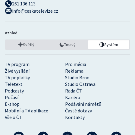
261 136 113
info@ceskatelevize.cz
Vzhled
Světlý
Tmavý
Systém
TV program
Pro média
Živé vysílání
Reklama
TV poplatky
Studio Brno
Teletext
Studio Ostrava
Podcasty
Rada ČT
Počasí
Kariéra
E-shop
Podávání námětů
Mobilní a TV aplikace
Časté dotazy
Vše o ČT
Kontakty