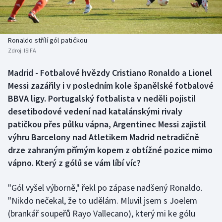
Baseball a softbal
Soutěže
Basketbal
Historické návraty
Ronaldo střílí gól patičkou
Zdroj:
ISIFA
Biatlon
Aplikace ČT sport
Madrid - Fotbalové hvězdy Cristiano Ronaldo a Lionel
Boby a skeleton
AZ kvíz
Messi zazářily i v posledním kole španělské fotbalové
BBVA ligy. Portugalský fotbalista v neděli pojistil
Box
desetibodové vedení nad katalánskými rivaly
patičkou přes půlku vápna, Argentinec Messi zajistil
Curling
výhru Barcelony nad Atletikem Madrid netradičně
drze zahraným přímým kopem z obtížné pozice mimo
Dostihy
vápno. Který z gólů se vám líbí víc?
Florbal
"Gól vyšel výborně," řekl po zápase nadšený Ronaldo.
Futsal
"Nikdo nečekal, že to udělám. Mluvil jsem s Joelem
(brankář soupeřů Rayo Vallecano), který mi ke gólu
Golf