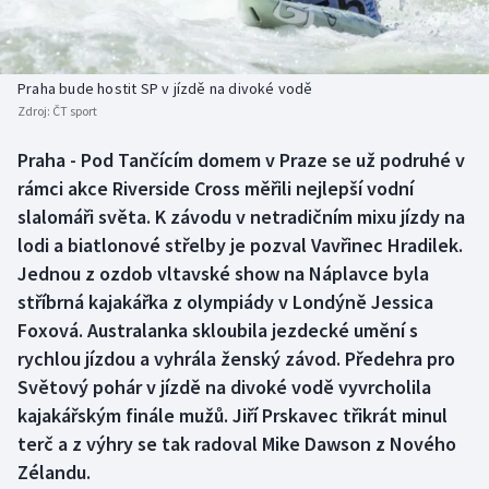
Baseball a softbal
Soutěže
Basketbal
Historické návraty
Praha bude hostit SP v jízdě na divoké vodě
Zdroj:
ČT sport
Biatlon
Aplikace ČT sport
Praha - Pod Tančícím domem v Praze se už podruhé v
Boby a skeleton
AZ kvíz
rámci akce Riverside Cross měřili nejlepší vodní
slalomáři světa. K závodu v netradičním mixu jízdy na
Box
lodi a biatlonové střelby je pozval Vavřinec Hradilek.
Jednou z ozdob vltavské show na Náplavce byla
Curling
stříbrná kajakářka z olympiády v Londýně Jessica
Foxová. Australanka skloubila jezdecké umění s
Dostihy
rychlou jízdou a vyhrála ženský závod. Předehra pro
Florbal
Světový pohár v jízdě na divoké vodě vyvrcholila
kajakářským finále mužů. Jiří Prskavec třikrát minul
Futsal
terč a z výhry se tak radoval Mike Dawson z Nového
Zélandu.
Golf