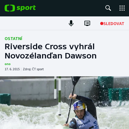
POPULÁRNÍ
SLEDOVAT
Fotbal
OSTATNÍ
Riverside Cross vyhrál
Hokej
Novozélanďan Dawson
Tenis
ono
17. 6. 2015
|
Zdroj:
ČT sport
Atletika
Cyklistika
DALŠÍ SPORTY
Americký fotbal
NEPŘEHLÉDNĚTE