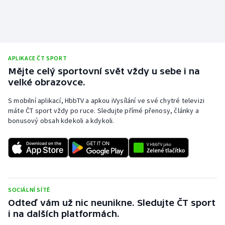
Olympijské hry
Parasport
APLIKACE ČT SPORT
Plavání
Mějte celý sportovní svět vždy u sebe i na
velké obrazovce.
Plážový volejbal
S mobilní aplikací, HbbTV a apkou iVysílání ve své chytré televizi
máte ČT sport vždy po ruce. Sledujte přímé přenosy, články a
Ragby
bonusový obsah kdekoli a kdykoli.
Rychlobruslení
Rychlostní kanoistika
Short track
SOCIÁLNÍ SÍTĚ
Odteď vám už nic neunikne. Sledujte ČT sport
Sportovní střelba
i na dalších platformách.