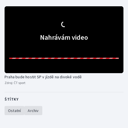
Gymnastika
Házená
Nahrávám video
Jezdectví
Judo
Krasobruslení
Praha bude hostit SP v jízdě na divoké vodě
Lezení
Zdroj:
ČT sport
Lyže a snowboard
ŠTÍTKY
Moderní pětiboj
Ostatní
Archiv
Motorsport