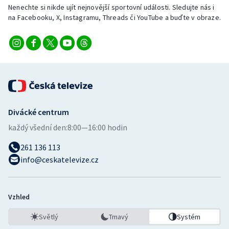
Stolní tenis
Nenechte si nikde ujít nejnovější sportovní události. Sledujte nás i
na Facebooku, X, Instagramu, Threads či YouTube a buďte v obraze.
Triatlon
Veslování
Vodní slalom
Volejbal
Divácké centrum
každý všední den:
8:00—16:00 hodin
Ostatní
261 136 113
info@ceskatelevize.cz
Vzhled
Světlý
Tmavý
Systém