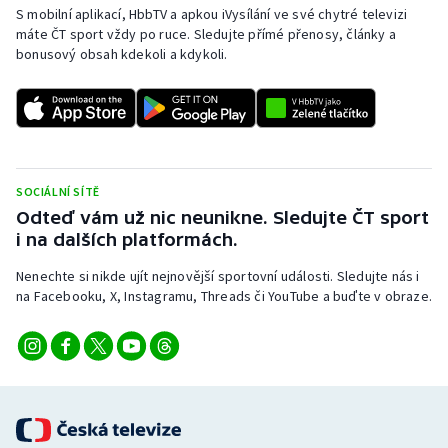
Stolní tenis
S mobilní aplikací, HbbTV a apkou iVysílání ve své chytré televizi
máte ČT sport vždy po ruce. Sledujte přímé přenosy, články a
bonusový obsah kdekoli a kdykoli.
Triatlon
Veslování
Vodní slalom
SOCIÁLNÍ SÍTĚ
Volejbal
Odteď vám už nic neunikne. Sledujte ČT sport
i na dalších platformách.
Ostatní
Nenechte si nikde ujít nejnovější sportovní události. Sledujte nás i
na Facebooku, X, Instagramu, Threads či YouTube a buďte v obraze.