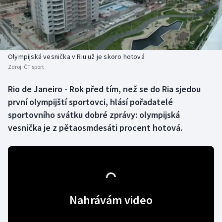
Baseball a softbal
Soutěže
Basketbal
Historické návraty
Biatlon
Aplikace ČT sport
Olympijská vesnička v Riu už je skoro hotová
Zdroj:
ČT sport
Boby a skeleton
AZ kvíz
Rio de Janeiro - Rok před tím, než se do Ria sjedou
první olympijští sportovci, hlásí pořadatelé
Box
sportovního svátku dobré zprávy: olympijská
Curling
vesnička je z pětaosmdesáti procent hotová.
Dostihy
Florbal
Futsal
Nahrávám video
Golf