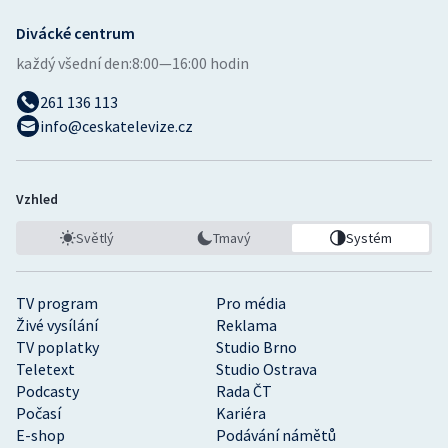
Divácké centrum
každý všední den:
8:00—16:00 hodin
261 136 113
info@ceskatelevize.cz
Vzhled
Světlý
Tmavý
Systém
TV program
Pro média
Živé vysílání
Reklama
TV poplatky
Studio Brno
Teletext
Studio Ostrava
Podcasty
Rada ČT
Počasí
Kariéra
E-shop
Podávání námětů