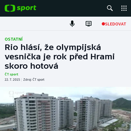
POPULÁRNÍ
SLEDOVAT
Fotbal
OSTATNÍ
Rio hlásí, že olympijská
Hokej
vesnička je rok před Hrami
skoro hotová
Tenis
ČT sport
Atletika
22. 7. 2015
|
Zdroj:
ČT sport
Cyklistika
DALŠÍ SPORTY
Americký fotbal
NEPŘEHLÉDNĚTE