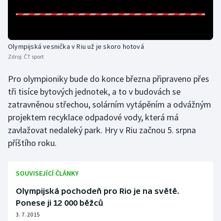
Gymnastika
Házená
Olympijská vesnička v Riu už je skoro hotová
Zdroj:
ČT sport
Jezdectví
Pro olympioniky bude do konce března připraveno přes
tři tisíce bytových jednotek, a to v budovách se
Judo
zatravněnou střechou, solárním vytápěním a odvážným
projektem recyklace odpadové vody, která má
Krasobruslení
zavlažovat nedaleký park. Hry v Riu začnou 5. srpna
Lezení
příštího roku.
Lyže a snowboard
SOUVISEJÍCÍ ČLÁNKY
Moderní pětiboj
Olympijská pochodeň pro Rio je na světě.
Ponese ji 12 000 běžců
Motorsport
3. 7. 2015