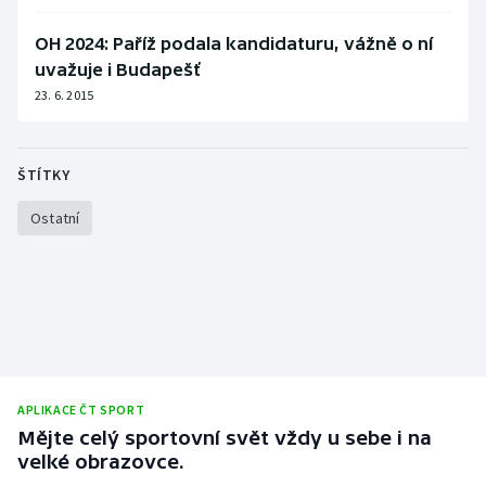
Olympijské hry
OH 2024: Paříž podala kandidaturu, vážně o ní
uvažuje i Budapešť
Parasport
23. 6. 2015
Plavání
ŠTÍTKY
Plážový volejbal
Ostatní
Ragby
Rychlobruslení
Rychlostní kanoistika
Short track
APLIKACE ČT SPORT
Mějte celý sportovní svět vždy u sebe i na
Sportovní střelba
velké obrazovce.