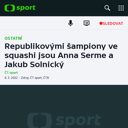
POPULÁRNÍ
SLEDOVAT
Fotbal
OSTATNÍ
Republikovými šampiony ve
Hokej
squashi jsou Anna Serme a
Jakub Solnický
Tenis
ČT sport
Atletika
6. 3. 2022
|
Zdroj:
ČT sport
,
ČTK
Cyklistika
DALŠÍ SPORTY
Americký fotbal
NEPŘEHLÉDNĚTE