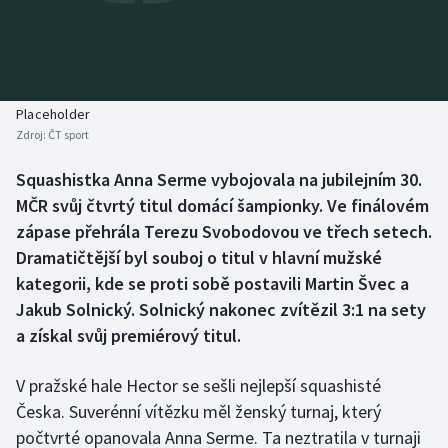
Baseball a softbal
Soutěže
Basketbal
Historické návraty
Biatlon
Aplikace ČT sport
Placeholder
Zdroj:
ČT sport
Boby a skeleton
AZ kvíz
Squashistka Anna Serme vybojovala na jubilejním 30.
MČR svůj čtvrtý titul domácí šampionky. Ve finálovém
Box
zápase přehrála Terezu Svobodovou ve třech setech.
Curling
Dramatičtější byl souboj o titul v hlavní mužské
kategorii, kde se proti sobě postavili Martin Švec a
Dostihy
Jakub Solnický. Solnický nakonec zvítězil 3:1 na sety
a získal svůj premiérový titul.
Florbal
V pražské hale Hector se sešli nejlepší squashisté
Futsal
Česka. Suverénní vítězku měl ženský turnaj, který
počtvrté opanovala Anna Serme. Ta neztratila v turnaji
Golf