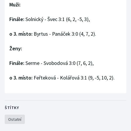
Muži:
Stolní tenis
Triatlon
Finále:
Solnický - Švec 3:1 (6, 2, -5, 3),
Veslování
o 3. místo:
Byrtus - Panáček 3:0 (4, 7, 2).
Vodní slalom
Ženy:
Volejbal
Finále:
Serme - Svobodová 3:0 (7, 6, 2),
Ostatní
o 3. místo:
Feřteková - Kolářová 3:1 (9, -5, 10, 2).
ŠTÍTKY
Ostatní