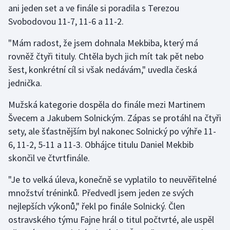
ani jeden set a ve finále si poradila s Terezou
Svobodovou 11-7, 11-6 a 11-2.
Gymnastika
"Mám radost, že jsem dohnala Mekbiba, který má
Házená
rovněž čtyři tituly. Chtěla bych jich mít tak pět nebo
šest, konkrétní cíl si však nedávám," uvedla česká
Jezdectví
jednička.
Judo
Mužská kategorie dospěla do finále mezi Martinem
Švecem a Jakubem Solnickým. Zápas se protáhl na čtyři
Krasobruslení
sety, ale šťastnějším byl nakonec Solnický po výhře 11-
6, 11-2, 5-11 a 11-3. Obhájce titulu Daniel Mekbib
Lezení
skončil ve čtvrtfinále.
Lyže a snowboard
"Je to velká úleva, konečně se vyplatilo to neuvěřitelné
množství tréninků. Předvedl jsem jeden ze svých
Moderní pětiboj
nejlepších výkonů," řekl po finále Solnický. Člen
ostravského týmu Fajne hrál o titul počtvrté, ale uspěl
Motorsport