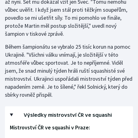
až nyní. Set mu dokázal vzít jen Švec. "Tomu nemohu
vůbec uvěřit. I když jsem stál proti těžkým soupeřům,
Olympijské hry
povedlo se mi ušetřit síly. To mi pomohlo ve finále,
Parasport
protože Martin měl postup složitější," uvedl nový
šampion v tiskové zprávě.
Plavání
Během šampionátu se vybralo 25 tisíc korun na pomoc
Plážový volejbal
Ukrajině. "Všichni válku vnímají, je složitější v této
atmosféře vůbec sportovat. Je to nepříjemné. Viděl
Ragby
jsem, že snad minulý týden hráli ruští squashisté své
mistrovství. Ukrajinci uspořádali mistrovství týden před
Rychlobruslení
napadením země. Je to šílené," řekl Solnický, který do
sbírky rovněž přispěl.
Rychlostní kanoistika
Short track
Výsledky mistrovství ČR ve squashi
Mistrovství ČR ve squashi v Praze:
Sportovní střelba