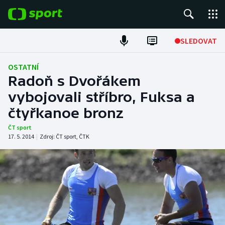
POPULÁRNÍ
SLEDOVAT
Fotbal
OSTATNÍ
Radoň s Dvořákem
Hokej
vybojovali stříbro, Fuksa a
čtyřkanoe bronz
Tenis
ČT sport
Atletika
17. 5. 2014
|
Zdroj:
ČT sport
,
ČTK
Cyklistika
DALŠÍ SPORTY
Americký fotbal
NEPŘEHLÉDNĚTE