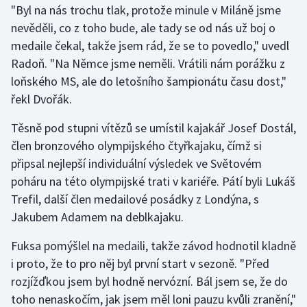
"Byl na nás trochu tlak, protože minule v Miláně jsme
nevěděli, co z toho bude, ale tady se od nás už boj o
Gymnastika
medaile čekal, takže jsem rád, že se to povedlo," uvedl
Radoň. "Na Němce jsme neměli. Vrátili nám porážku z
Házená
loňského MS, ale do letošního šampionátu času dost,"
Jezdectví
řekl Dvořák.
Těsně pod stupni vítězů se umístil kajakář Josef Dostál,
Judo
člen bronzového olympijského čtyřkajaku, čímž si
připsal nejlepší individuální výsledek ve Světovém
Krasobruslení
poháru na této olympijské trati v kariéře. Pátí byli Lukáš
Lezení
Trefil, další člen medailové posádky z Londýna, s
Jakubem Adamem na deblkajaku.
Lyže a snowboard
Fuksa pomýšlel na medaili, takže závod hodnotil kladně
Moderní pětiboj
i proto, že to pro něj byl první start v sezoně. "Před
rozjížďkou jsem byl hodně nervózní. Bál jsem se, že do
Motorsport
toho nenaskočím, jak jsem měl loni pauzu kvůli zranění,"