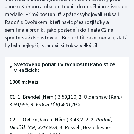
Janem Štěrbou a oba postoupili do nedělního závodu o
medaile. Přímý postup už v pátek vybojovali Fuksa i
Radoň s Dvořákem, kteří navíc přes rozjížďky a
semifinále pronikli jako poslední i do finále C2 na
sprinterské dvoustovce. "Budu chtít zase medaili, zlatá
by byla nejlepší," stanovil si Fuksa velký cíl.
Světového poháru v rychlostní kanoistice
v Račicích:
1000 m: Muži:
C1:
1. Brendel (Něm.) 3:59,110, 2. Oldershaw (Kan.)
3:59,956,
3. Fuksa (ČR) 4:01,052.
C2:
1. Oeltze, Verch (Něm.) 3:43,212,
2. Radoň,
Dvořák (ČR) 3:43,973
, 3. Russell, Beauchesne-