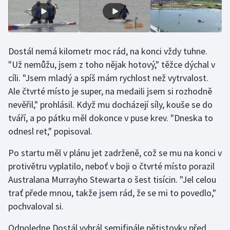
Stolní tenis
Triatlon
Dostál nemá kilometr moc rád, na konci vždy tuhne.
Veslování
"Už nemůžu, jsem z toho nějak hotový," těžce dýchal v
cíli. "Jsem mladý a spíš mám rychlost než vytrvalost.
Vodní slalom
Ale čtvrté místo je super, na medaili jsem si rozhodně
nevěřil," prohlásil. Když mu docházejí síly, kouše se do
Volejbal
tváří, a po pátku měl dokonce v puse krev. "Dneska to
odnesl ret," popisoval.
Ostatní
Po startu měl v plánu jet zadrženě, což se mu na konci v
protivětru vyplatilo, neboť v boji o čtvrté místo porazil
Australana Murrayho Stewarta o šest tisícin. "Jel celou
trať přede mnou, takže jsem rád, že se mi to povedlo,"
pochvaloval si.
Odpoledne Dostál vyhrál semifinále pětistovky před