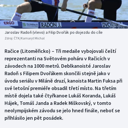
Baseball a softbal
Soutěže
Basketbal
Historické návraty
Biatlon
Aplikace ČT sport
Jaroslav Radoň (vlevo) a Filip Dvořák po dojezdu do cíle
Zdroj:
ČTK/Kamaryt Michal
Boby a skeleton
AZ kvíz
Račice (Litoměřicko) – Tři medaile vybojovali čeští
reprezentanti na Světovém poháru v Račicích v
Box
závodech na 1000 metrů. Deblkanoisté Jaroslav
Curling
Radoň s Filipem Dvořákem skončili stejně jako v
úvodu seriálu v Miláně druzí, kanoista Martin Fuksa při
Dostihy
své letošní premiéře obsadil třetí místo. Na třetím
místě dojela také čtyřkanoe Lukáš Koranda, Lukáš
Florbal
Hájek, Tomáš Janda a Radek Miškovský, v tomto
neolympijském závodu se jelo hned finále, neboť se
Futsal
přihlásilo jen pět posádek.
Golf