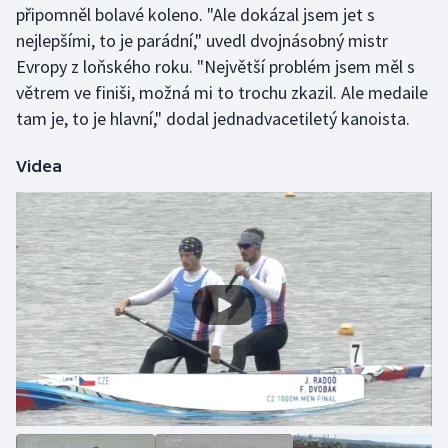
připomněl bolavé koleno. "Ale dokázal jsem jet s
Olympijské hry
nejlepšími, to je parádní," uvedl dvojnásobný mistr
Evropy z loňského roku. "Největší problém jsem měl s
Parasport
větrem ve finiši, možná mi to trochu zkazil. Ale medaile
tam je, to je hlavní," dodal jednadvacetiletý kanoista.
Plavání
Videa
Plážový volejbal
Ragby
Rychlobruslení
Rychlostní kanoistika
Short track
Sportovní střelba