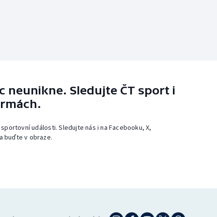
 neunikne. Sledujte ČT sport i
ormách.
 sportovní události. Sledujte nás i na Facebooku, X,
a buďte v obraze.