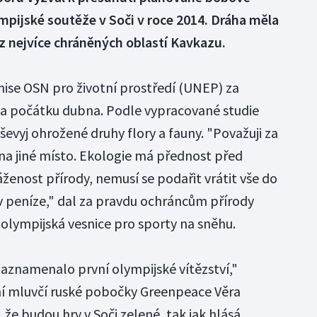
ympijské soutěže v Soči v roce 2014. Dráha měla
z nejvíce chráněných oblastí Kavkazu.
ise OSN pro životní prostředí (UNEP) za
 na počátku dubna. Podle vypracované studie
uševyj ohrožené druhy flory a fauny. "Považuji za
na jiné místo. Ekologie má přednost před
ženost přírody, nemusí se podařit vrátit vše do
v peníze," dal za pravdu ochráncům přírody
i olympijská vesnice pro sporty na sněhu.
zaznamenalo první olympijské vítězství,"
ní mluvčí ruské pobočky Greenpeace Věra
 že budou hry v Soči zelené, tak jak hlásá