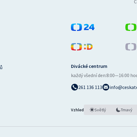
Č
Divácké centrum
ů
každý všední den:
8:00—16:00 ho
261 136 113
info@ceskate
Vzhled
Světlý
Tmavý