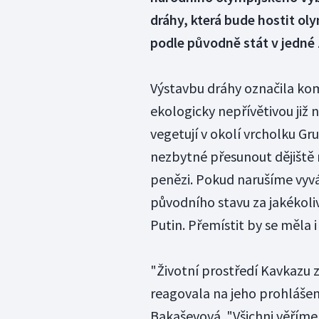
dráhy, která bude hostit ol
podle původně stát v jedné 
Výstavbu dráhy označila kom
ekologicky nepřívětivou již
vegetují v okolí vrcholku Gr
nezbytné přesunout dějiště 
penězi. Pokud narušíme vyvá
původního stavu za jakékoli
Putin. Přemístit by se měla 
"Životní prostředí Kavkazu 
reagovala na jeho prohláše
Bakaševová. "Všichni věříme,