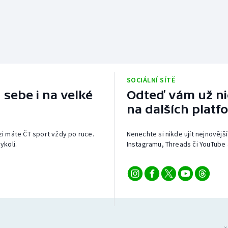
SOCIÁLNÍ SÍTĚ
 sebe i na velké
Odteď vám už nic
na dalších platf
izi máte ČT sport vždy po ruce.
Nenechte si nikde ujít nejnovější
ykoli.
Instagramu, Threads či YouTube 