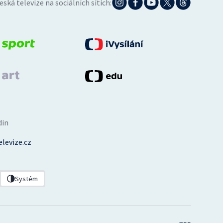
eská televize na sociálních sítích:
din
levize.cz
Systém