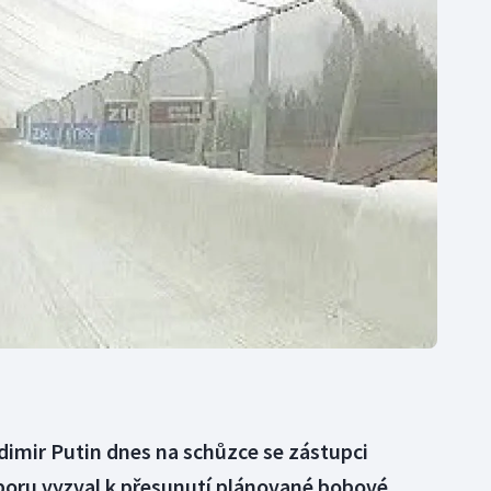
Moderní pětiboj
Triatlon
Motorsport
Veslování
Olympijské hry
Vodní slalom
Parasport
Volejbal
Plavání
Ostatní
Plážový volejbal
dimir Putin dnes na schůzce se zástupci
oru vyzval k přesunutí plánované bobové