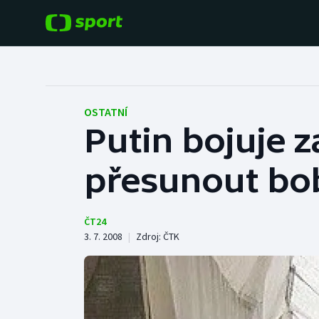
POPULÁRNÍ
DALŠÍ SPORTY
Fotbal
Americký fotbal
OSTATNÍ
Putin bojuje z
Hokej
Baseball a softbal
přesunout bo
Tenis
Basketbal
Atletika
Biatlon
ČT24
3. 7. 2008
|
Zdroj:
ČTK
Cyklistika
Boby a skeleton
Box