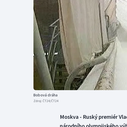
Curling
Dostihy
Florbal
Futsal
Golf
Gymnastika
Bobová dráha
Zdroj:
ČT24/ČT24
Moskva - Ruský premiér Vla
národního olympijského výb