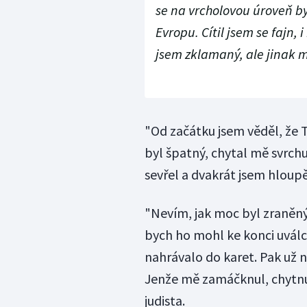
se na vrcholovou úroveň by
Evropu. Cítil jsem se fajn, 
jsem zklamaný, ale jinak m
"Od začátku jsem věděl, že 
byl špatný, chytal mě svrchu
sevřel a dvakrát jsem hloup
"Nevím, jak moc byl zraněný, 
bych ho mohl ke konci uválco
nahrávalo do karet. Pak už n
Jenže mě zamáčknul, chytnul
judista.