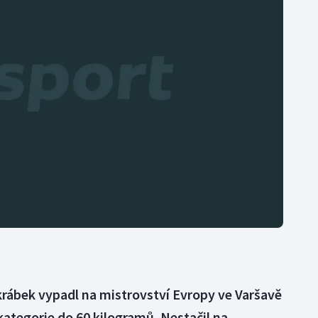
Moderní pětiboj
Triatlon
Motorsport
Veslování
Olympijské hry
Vodní slalom
Parasport
Volejbal
Plavání
Ostatní
Plážový volejbal
krábek vypadl na mistrovství Evropy ve Varšavě
ategorie do 60 kilogramů. Nestačil na