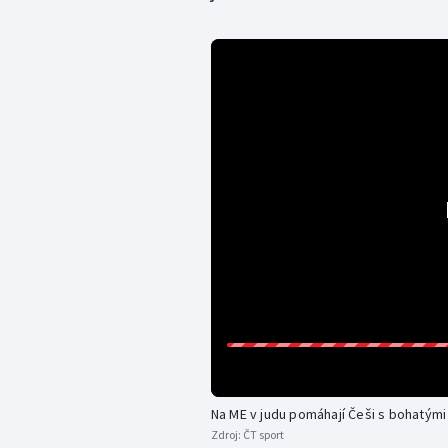
Na ME v judu pomáhají Češi s bohatým
Zdroj:
ČT sport