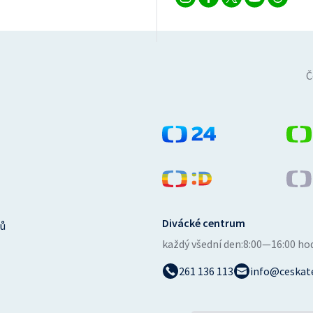
Č
Divácké centrum
ů
každý všední den:
8:00—16:00 ho
261 136 113
info@ceskate