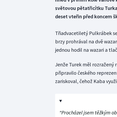
světovou pětatřicítku Turk
deset vteřin před koncem šk
Třiadvacetiletý Pulkrábek se
brzy prohrával na dvě wazar
jednou hodil na wazari a tlač
Jenže Turek měl rozražený re
připravilo českého reprezent
zariskoval, čehož Kaba využi
"Procházel jsem těžkým ob