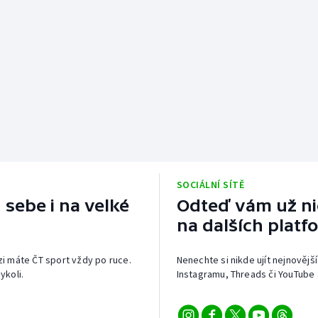
SOCIÁLNÍ SÍTĚ
 sebe i na velké
Odteď vám už nic
na dalších platf
izi máte ČT sport vždy po ruce.
Nenechte si nikde ujít nejnovější
ykoli.
Instagramu, Threads či YouTube 