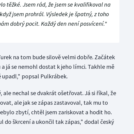
lo těžké. Jsem rád, že jsem se kvalifikoval na
i když jsem prohrál. Výsledek je špatný, z toho
ám dobrý pocit. Každý den není posvícení."
Turek na tom bude silově velmi dobře. Začátek
 a já se nemohl dostat k jeho límci. Takhle mě
ě upadl," popsal Pulkrábek.
ale nechal se dvakrát ošetřovat. Já si říkal, že
vat, ale jak se zápas zastavoval, tak mu to
ebylo zbytí, chtěl jsem zariskovat a hodit ho.
 do škrcení a ukončil tak zápas," dodal český