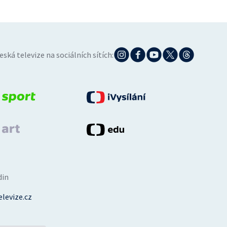
eská televize na sociálních sítích:
din
levize.cz