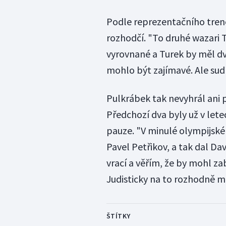
Podle reprezentačního trené
rozhodčí. "To druhé wazari 
vyrovnané a Turek by měl dva
mohlo být zajímavé. Ale sudí
Pulkrábek tak nevyhrál ani 
Předchozí dva byly už v letec
pauze. "V minulé olympijské 
Pavel Petřikov, a tak dal Da
vrací a věřím, že by mohl za
Judisticky na to rozhodně má
ŠTÍTKY