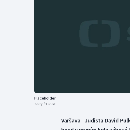
Curling
Dostihy
Florbal
Futsal
Golf
Gymnastika
Placeholder
Zdroj:
ČT sport
Varšava - Judista David Pul
hned v prvním kole váhové k