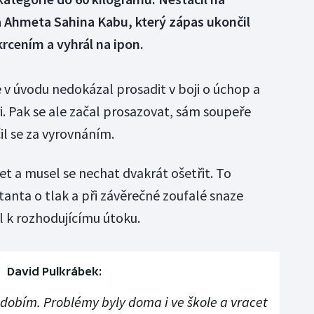
a Ahmeta Sahina Kabu, který zápas ukončil
rcením a vyhrál na ipon.
 v úvodu nedokázal prosadit v boji o úchop a
i. Pak se ale začal prosazovat, sám soupeře
il se za vyrovnáním.
t a musel se nechat dvakrát ošetřit. To
anta o tlak a při závěrečné zoufalé snaze
l k rozhodujícímu útoku.
David Pulkrábek:
dobím. Problémy byly doma i ve škole a vracet