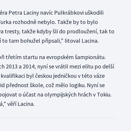
ra Petra Laciny navíc Pulkrábkovi uškodili
Turka rozhodně nebylo. Takže by to bylo
 tresty, takže kdyby šli do prodloužení, tak to
 to tam bohužel připsali," litoval Lacina.
při třetím startu na evropském šampionátu.
h 2013 a 2014, nyní se vrátil mezi elitu po delší
kvalifikaci byl českou jedničkou v této váze
vid přednost škole, což mělo logiku. Nyní se
bojovat o účast na olympijských hrách v Tokiu.
," věří Lacina.