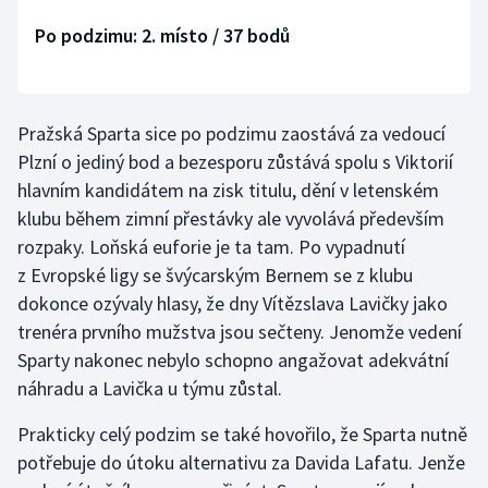
Po podzimu: 2. místo / 37 bodů
Pražská Sparta sice po podzimu zaostává za vedoucí
Plzní o jediný bod a bezesporu zůstává spolu s Viktorií
hlavním kandidátem na zisk titulu, dění v letenském
klubu během zimní přestávky ale vyvolává především
rozpaky. Loňská euforie je ta tam. Po vypadnutí
z Evropské ligy se švýcarským Bernem se z klubu
dokonce ozývaly hlasy, že dny Vítězslava Lavičky jako
trenéra prvního mužstva jsou sečteny. Jenomže vedení
Sparty nakonec nebylo schopno angažovat adekvátní
náhradu a Lavička u týmu zůstal.
Prakticky celý podzim se také hovořilo, že Sparta nutně
potřebuje do útoku alternativu za Davida Lafatu. Jenže