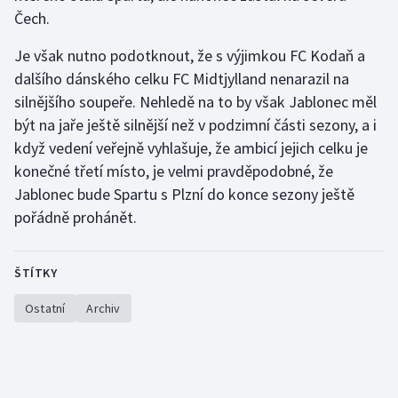
Čech.
Je však nutno podotknout, že s výjimkou FC Kodaň a
dalšího dánského celku FC Midtjylland nenarazil na
silnějšího soupeře. Nehledě na to by však Jablonec měl
být na jaře ještě silnější než v podzimní části sezony, a i
když vedení veřejně vyhlašuje, že ambicí jejich celku je
konečné třetí místo, je velmi pravděpodobné, že
Jablonec bude Spartu s Plzní do konce sezony ještě
pořádně prohánět.
ŠTÍTKY
Ostatní
Archiv