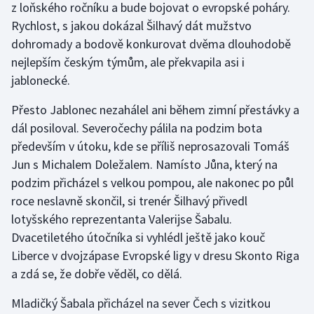
z loňského ročníku a bude bojovat o evropské poháry.
Rychlost, s jakou dokázal Šilhavý dát mužstvo
dohromady a bodově konkurovat dvěma dlouhodobě
nejlepším českým týmům, ale překvapila asi i
jablonecké.
Přesto Jablonec nezahálel ani během zimní přestávky a
dál posiloval. Severočechy pálila na podzim bota
především v útoku, kde se příliš neprosazovali Tomáš
Jun s Michalem Doležalem. Namísto Jůna, který na
podzim přicházel s velkou pompou, ale nakonec po půl
roce neslavně skončil, si trenér Šilhavý přivedl
lotyšského reprezentanta Valerijse Šabalu.
Dvacetiletého útočníka si vyhlédl ještě jako kouč
Liberce v dvojzápase Evropské ligy v dresu Skonto Riga
a zdá se, že dobře věděl, co dělá.
Mladičký Šabala přicházel na sever Čech s vizitkou