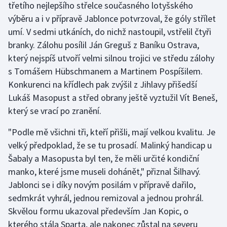
třetího nejlepšího střelce současného lotyšského
výběru a i v přípravě Jablonce potvrzoval, že góly střílet
umí. V sedmi utkáních, do nichž nastoupil, vstřelil čtyři
branky. Zálohu posílil Ján Greguš z Baníku Ostrava,
který nejspíš utvoří velmi silnou trojici ve středu zálohy
s Tomášem Hübschmanem a Martinem Pospíšilem.
Konkurenci na křídlech pak zvýšil z Jihlavy přišedší
Lukáš Masopust a střed obrany ještě vyztužil Vít Beneš,
který se vrací po zranění.
"Podle mě všichni tři, kteří přišli, mají velkou kvalitu. Je
velký předpoklad, že se tu prosadí. Malinký handicap u
Šabaly a Masopusta byl ten, že měli určité kondiční
manko, které jsme museli dohánět," přiznal Šilhavý.
Jablonci se i díky novým posilám v přípravě dařilo,
sedmkrát vyhrál, jednou remizoval a jednou prohrál.
Skvělou formu ukazoval především Jan Kopic, o
kterého stála Sparta, ale nakonec zůstal na severu