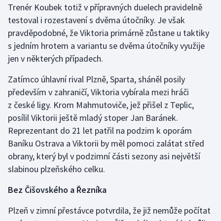
Trenér Koubek totiž v přípravných duelech pravidelně
Moderní pětiboj
testoval i rozestavení s dvěma útočníky. Je však
pravděpodobné, že Viktoria primárně zůstane u taktiky
Motorsport
s jedním hrotem a variantu se dvěma útočníky využije
jen v některých případech.
Olympijské hry
Zatímco úhlavní rival Plzně, Sparta, sháněl posily
Parasport
především v zahraničí, Viktoria vybírala mezi hráči
z české ligy. Krom Mahmutoviče, jež přišel z Teplic,
Plavání
posílil Viktorii ještě mladý stoper Jan Baránek.
Reprezentant do 21 let patřil na podzim k oporám
Plážový volejbal
Baníku Ostrava a Viktorii by měl pomoci zalátat střed
obrany, který byl v podzimní části sezony asi největší
Ragby
slabinou plzeňského celku.
Rychlobruslení
Bez Čišovského a Řezníka
Rychlostní kanoistika
Plzeň v zimní přestávce potvrdila, že již nemůže počítat