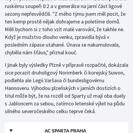
ruskému soupeři 0:2 a v generálce na jarní část ligové
sezony nepřesvědčili. "Z mého týmu jsem měl pocit, že
ten kemp prostě nějak dohrajeme a poletíme domů.
Měli bychom si z toho vzít malé varování, že takhle ne.
Když je mužstvo dlouho venku, zpravidla bývá v
posledním zápase utahané. Únava se nakumulovala,
chyběla nám šťáva," přiznal kouč.
I jinak byly výsledky Plzně v přípravě rozpačité, dokázala
sice porazit druholigový Norimberk či korejský Suwon,
podlehla ale Legii Varšava či bundesligovému
Hannoveru. Výhodou plzeňských v jarních dostizích o
titul může být, že na rozdíl od Sparty už mají oba duely
s Jabloncem za sebou, zatímco letenské výlet na půdu
silného severočeského celku teprve čeká.
AC SPARTA PRAHA