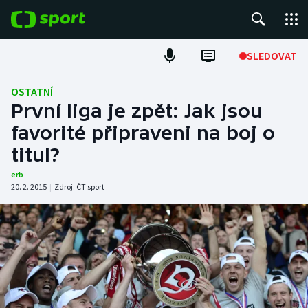
POPULÁRNÍ
SLEDOVAT
ME v atletice
OSTATNÍ
První liga je zpět: Jak jsou
ME v plavání
favorité připraveni na boj o
titul?
Fotbal
erb
Hokej
20. 2. 2015
|
Zdroj:
ČT sport
Tenis
DALŠÍ SPORTY
Americký fotbal
NEPŘEHLÉDNĚTE