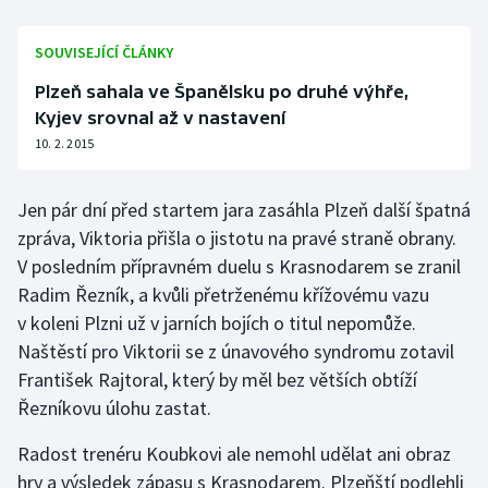
SOUVISEJÍCÍ ČLÁNKY
Plzeň sahala ve Španělsku po druhé výhře,
Kyjev srovnal až v nastavení
10. 2. 2015
Jen pár dní před startem jara zasáhla Plzeň další špatná
zpráva, Viktoria přišla o jistotu na pravé straně obrany.
V posledním přípravném duelu s Krasnodarem se zranil
Radim Řezník, a kvůli přetrženému křížovému vazu
v koleni Plzni už v jarních bojích o titul nepomůže.
Naštěstí pro Viktorii se z únavového syndromu zotavil
František Rajtoral, který by měl bez větších obtíží
Řezníkovu úlohu zastat.
Radost trenéru Koubkovi ale nemohl udělat ani obraz
hry a výsledek zápasu s Krasnodarem. Plzeňští podlehli