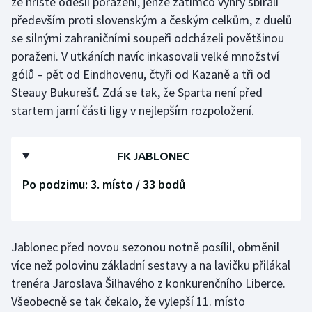
ze hřiště odešli poraženi, jenže zatímco výhry sbírali
především proti slovenským a českým celkům, z duelů
se silnými zahraničními soupeři odcházeli povětšinou
poraženi. V utkáních navíc inkasovali velké množství
gólů – pět od Eindhovenu, čtyři od Kazaně a tři od
Steauy Bukurešť. Zdá se tak, že Sparta není před
startem jarní části ligy v nejlepším rozpoložení.
FK JABLONEC
Po podzimu: 3. místo / 33 bodů
Jablonec před novou sezonou notně posílil, obměnil
více než polovinu základní sestavy a na lavičku přilákal
trenéra Jaroslava Šilhavého z konkurenčního Liberce.
Všeobecně se tak čekalo, že vylepší 11. místo