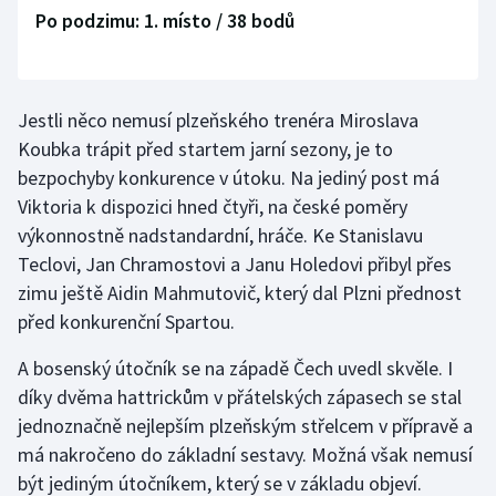
Po podzimu: 1. místo / 38 bodů
Futsal
Golf
Jestli něco nemusí plzeňského trenéra Miroslava
Koubka trápit před startem jarní sezony, je to
Gymnastika
bezpochyby konkurence v útoku. Na jediný post má
Viktoria k dispozici hned čtyři, na české poměry
Házená
výkonnostně nadstandardní, hráče. Ke Stanislavu
Teclovi, Jan Chramostovi a Janu Holedovi přibyl přes
Jezdectví
zimu ještě Aidin Mahmutovič, který dal Plzni přednost
Judo
před konkurenční Spartou.
A bosenský útočník se na západě Čech uvedl skvěle. I
Krasobruslení
díky dvěma hattrickům v přátelských zápasech se stal
Lezení
jednoznačně nejlepším plzeňským střelcem v přípravě a
má nakročeno do základní sestavy. Možná však nemusí
Lyže a snowboard
být jediným útočníkem, který se v základu objeví.