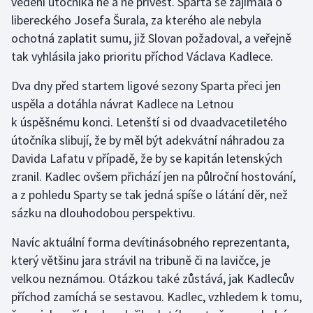
vedení útočníka ne a ne přivést. Sparta se zajímala o
libereckého Josefa Šurala, za kterého ale nebyla
ochotná zaplatit sumu, již Slovan požadoval, a veřejně
tak vyhlásila jako prioritu příchod Václava Kadlece.
Dva dny před startem ligové sezony Sparta přeci jen
uspěla a dotáhla návrat Kadlece na Letnou
k úspěšnému konci. Letenští si od dvaadvacetiletého
útočníka slibují, že by měl být adekvátní náhradou za
Davida Lafatu v případě, že by se kapitán letenských
zranil. Kadlec ovšem přichází jen na půlroční hostování,
a z pohledu Sparty se tak jedná spíše o látání děr, než
sázku na dlouhodobou perspektivu.
Navíc aktuální forma devítinásobného reprezentanta,
který většinu jara strávil na tribuně či na lavičce, je
velkou neznámou. Otázkou také zůstává, jak Kadlecův
příchod zamíchá se sestavou. Kadlec, vzhledem k tomu,