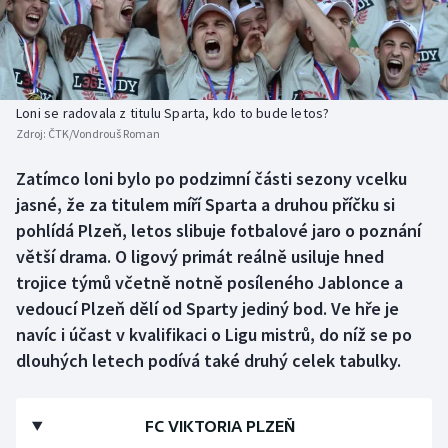
Atletika
Soutěže
Baseball a softbal
Historické návraty
Basketbal
Aplikace ČT sport
Loni se radovala z titulu Sparta, kdo to bude letos?
Zdroj:
ČTK/Vondrouš Roman
Biatlon
AZ kvíz
Zatímco loni bylo po podzimní části sezony vcelku
jasné, že za titulem míří Sparta a druhou příčku si
Boby a skeleton
pohlídá Plzeň, letos slibuje fotbalové jaro o poznání
Box
větší drama. O ligový primát reálně usiluje hned
trojice týmů včetně notně posíleného Jablonce a
Curling
vedoucí Plzeň dělí od Sparty jediný bod. Ve hře je
navíc i účast v kvalifikaci o Ligu mistrů, do níž se po
Cyklistika
dlouhých letech podívá také druhý celek tabulky.
Dostihy
FC VIKTORIA PLZEŇ
Florbal