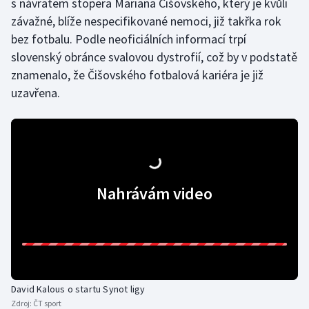
s návratem stopera Mariana Čišovského, který je kvůli
Short track
závažné, blíže nespecifikované nemoci, již takřka rok
bez fotbalu. Podle neoficiálních informací trpí
Sportovní střelba
slovenský obránce svalovou dystrofií, což by v podstatě
znamenalo, že Čišovského fotbalová kariéra je již
Stolní tenis
uzavřena.
Triatlon
Veslování
Vodní slalom
Nahrávám video
Volejbal
Ostatní
David Kalous o startu Synot ligy
Zdroj:
ČT sport