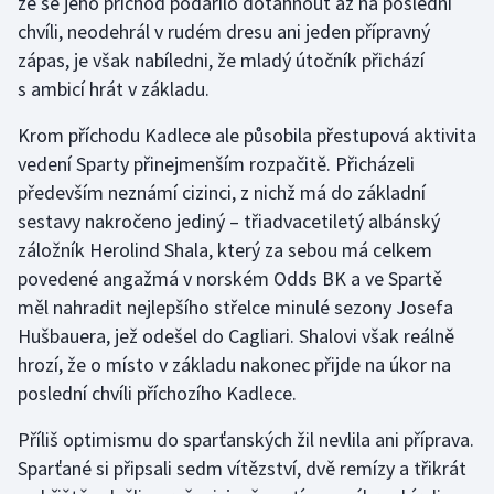
že se jeho příchod podařilo dotáhnout až na poslední
chvíli, neodehrál v rudém dresu ani jeden přípravný
zápas, je však nabíledni, že mladý útočník přichází
s ambicí hrát v základu.
Krom příchodu Kadlece ale působila přestupová aktivita
vedení Sparty přinejmenším rozpačitě. Přicházeli
především neznámí cizinci, z nichž má do základní
sestavy nakročeno jediný – třiadvacetiletý albánský
záložník Herolind Shala, který za sebou má celkem
povedené angažmá v norském Odds BK a ve Spartě
měl nahradit nejlepšího střelce minulé sezony Josefa
Hušbauera, jež odešel do Cagliari. Shalovi však reálně
hrozí, že o místo v základu nakonec přijde na úkor na
poslední chvíli příchozího Kadlece.
Příliš optimismu do sparťanských žil nevlila ani příprava.
Sparťané si připsali sedm vítězství, dvě remízy a třikrát