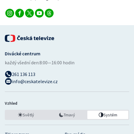
Divácké centrum
každý všední den:
8:00—16:00 hodin
261 136 113
info@ceskatelevize.cz
Vzhled
Světlý
Tmavý
Systém