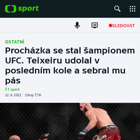
POPULÁRNÍ
SLEDOVAT
Fotbal
OSTATNÍ
Procházka se stal šampionem
Hokej
UFC. Teixeiru udolal v
posledním kole a sebral mu
Tenis
pás
Atletika
ČT sport
12. 6. 2022
|
Zdroj:
ČTK
Cyklistika
DALŠÍ SPORTY
Americký fotbal
NEPŘEHLÉDNĚTE