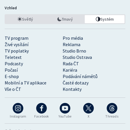
Vzhled
Světlý
Tmavý
Systém
TV program
Pro média
Živé vysílání
Reklama
TV poplatky
Studio Brno
Teletext
Studio Ostrava
Podcasty
Rada ČT
Počasí
Kariéra
E-shop
Podávání námětů
Mobilní a TV aplikace
Časté dotazy
Vše o ČT
Kontakty
Instagram
Facebook
YouTube
X
Threads