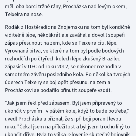
Stolní tenis
měli oba borci tržné rány, Procházka nad levým okem,
Teixeira na nose.
Triatlon
Rodák z Hostěradic na Znojemsku na tom byl kondičně
Veslování
viditelně lépe, několikrát ale zaváhal a dovolil soupeři
zápas přesunout na zem, kde se Teixeira cítil lépe.
Vodní slalom
Vyrovnaná bitva, ve které na tom byl podle bodových
rozhodčích po čtyřech kolech lépe zkušený Brazilec
Volejbal
zápasící v UFC od roku 2012, se nakonec rozhodla v
samotném závěru posledního kola. Po několika tvrdých
Ostatní
úderech Teixeiry se boj opět přesunul na zem a
Procházkovi se podařilo přinutit soupeře vzdát.
"Jak jsem řekl před zápasem. Byl jsem připravený to
ukončit v prvním i v pátém kole, když to bude potřeba,"
uvedl Procházka a přiznal, že si při boji poranil levou
ruku. "Čekal jsem na příležitost a byl jsem trochu líný to
ukončit dříve. Byla to válka, Glover je skutečný bojovník