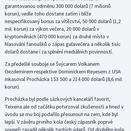
garantovanou odměnu 300 000 dolarů (7 milionů
Olympijské hry
korun), vedle toho dostane zatím i blíže
nespecifikovaný bonus za vítězství, 50 000 dolarů (1,2
Parasport
mil. korun) za výkon večera, 20 000 dolarů v
kryptoměnách (470 000 korun) za druhé místo v
Plavání
hlasování fanoušků o zápas galavečera a několik tisíc
Plážový volejbal
dolarů dostane i za splnění mediálních povinností.
Za předešlé souboje se Švýcarem Volkanem
Ragby
Oezdemirem respektive Dominickem Reyesem z USA
inkasoval Procházka 153 500 a 214 000 dolarů (8,6 mil.
Rychlobruslení
korun).
Rychlostní kanoistika
Procházka byl podle sázkových kanceláří favorit,
Teixeira ale od začátku potvrzoval zkušenosti a hned v
Short track
úvodu se mu boj podařilo přesunout na zem, kde byl
Sportovní střelba
lepší. V závěru prvního kola český zápasník poprvé
soupeři zasadil několik tvrdých úderů. Od druhého kola