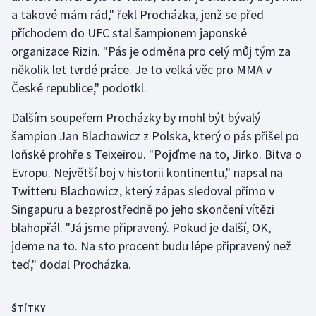
a takové mám rád," řekl Procházka, jenž se před
příchodem do UFC stal šampionem japonské
organizace Rizin. "Pás je odměna pro celý můj tým za
několik let tvrdé práce. Je to velká věc pro MMA v
České republice," podotkl.
Dalším soupeřem Procházky by mohl být bývalý
šampion Jan Blachowicz z Polska, který o pás přišel po
loňské prohře s Teixeirou. "Pojďme na to, Jirko. Bitva o
Evropu. Největší boj v historii kontinentu," napsal na
Twitteru Blachowicz, který zápas sledoval přímo v
Singapuru a bezprostředně po jeho skončení vítězi
blahopřál. "Já jsme připravený. Pokud je další, OK,
jdeme na to. Na sto procent budu lépe připravený než
teď," dodal Procházka.
ŠTÍTKY