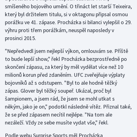
smíšeného bojového umění. O třináct let starší Teixeira,
který byl držitelem titulu, si v oktagonu připsal osmou
Gymnastika
porážku ve 41. zápase. Procházka si bilanci vylepšil o 29.
Házená
výhru proti třem porážkám, neuspěl naposledy v
prosinci 2015.
Jezdectví
"Nepředvedl jsem nejlepší výkon, omlouvám se. Příště
Judo
to bude lepší show," řekl Procházka bezprostředně po
skončení zápasu, za který by měl vydělat více než 10
Krasobruslení
milionů korun před zdaněním. UFC zveřejňuje výplaty
bojovníků až s odstupem. "Byl to ale hodně těžký
Lezení
zápas. Glover byl těžký soupeř. Ukázal, proč byl
šampionem, a jsem rád, že jsem se mohl utkat s
Lyže a snowboard
někým, jako je on," podotkl následně vítěz. Přiznal také,
že se před zápasem necítil nejlépe. "Na tom ale
Moderní pětiboj
nezáleží. Vždy ze sebe musíte vydat vše," řekl.
Motorsport
Podle webu Surprise Sports měl Procházka