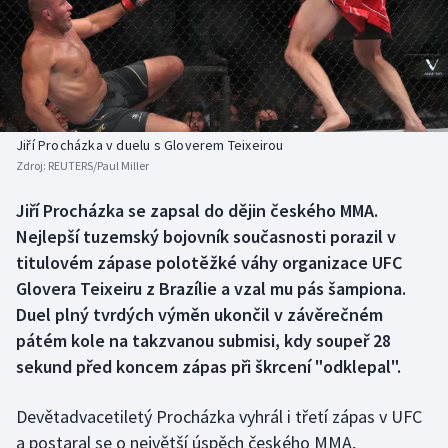
Baseball a softbal
Soutěže
Basketbal
Historické návraty
Biatlon
Aplikace ČT sport
Jiří Procházka v duelu s Gloverem Teixeirou
Boby a skeleton
AZ kvíz
Zdroj:
REUTERS/Paul Miller
Box
Jiří Procházka se zapsal do dějin českého MMA.
Nejlepší tuzemský bojovník současnosti porazil v
Curling
titulovém zápase polotěžké váhy organizace UFC
Glovera Teixeiru z Brazílie a vzal mu pás šampiona.
Dostihy
Duel plný tvrdých výměn ukončil v závěrečném
pátém kole na takzvanou submisi, kdy soupeř 28
Florbal
sekund před koncem zápas při škrcení "odklepal".
Futsal
Devětadvacetiletý Procházka vyhrál i třetí zápas v UFC
a postaral se o největší úspěch českého MMA,
Golf