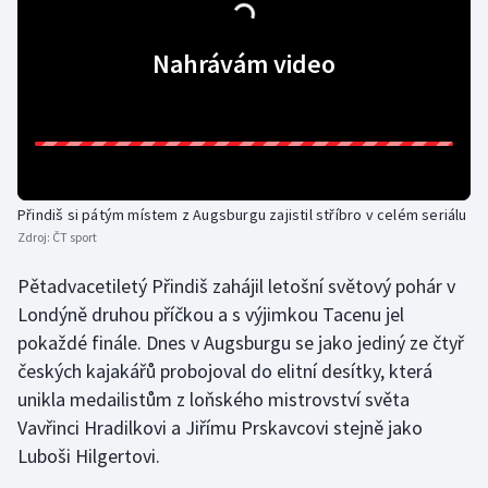
Gymnastika
Nahrávám video
Házená
Jezdectví
Judo
Přindiš si pátým místem z Augsburgu zajistil stříbro v celém seriálu
Zdroj:
ČT sport
Krasobruslení
Pětadvacetiletý Přindiš zahájil letošní světový pohár v
Lezení
Londýně druhou příčkou a s výjimkou Tacenu jel
pokaždé finále. Dnes v Augsburgu se jako jediný ze čtyř
Lyže a snowboard
českých kajakářů probojoval do elitní desítky, která
unikla medailistům z loňského mistrovství světa
Moderní pětiboj
Vavřinci Hradilkovi a Jiřímu Prskavcovi stejně jako
Luboši Hilgertovi.
Motorsport