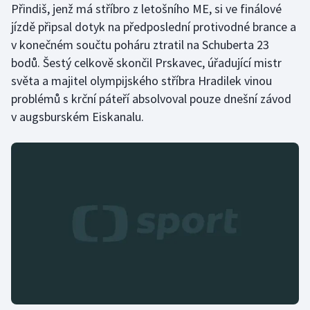
Přindiš, jenž má stříbro z letošního ME, si ve finálové
Olympijské hry
jízdě připsal dotyk na předposlední protivodné brance a
v konečném součtu poháru ztratil na Schuberta 23
Parasport
bodů. Šestý celkově skončil Prskavec, úřadující mistr
světa a majitel olympijského stříbra Hradilek vinou
Plavání
problémů s krční páteří absolvoval pouze dnešní závod
v augsburském Eiskanalu.
Plážový volejbal
Ragby
Rychlobruslení
Rychlostní kanoistika
Short track
Sportovní střelba