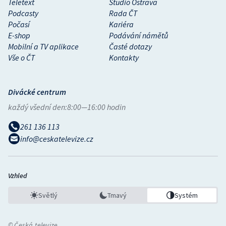
Teletext
Studio Ostrava
Podcasty
Rada ČT
Počasí
Kariéra
E-shop
Podávání námětů
Mobilní a TV aplikace
Časté dotazy
Vše o ČT
Kontakty
Divácké centrum
každý všední den:
8:00—16:00 hodin
261 136 113
info@ceskatelevize.cz
Vzhled
Světlý
Tmavý
Systém
© Česká televize