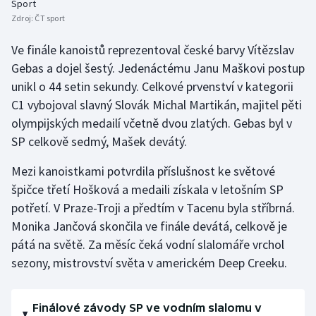
Sport
Stolní tenis
Zdroj:
ČT sport
Triatlon
Ve finále kanoistů reprezentoval české barvy Vítězslav
Gebas a dojel šestý. Jedenáctému Janu Maškovi postup
Veslování
unikl o 44 setin sekundy. Celkové prvenství v kategorii
C1 vybojoval slavný Slovák Michal Martikán, majitel pěti
Vodní slalom
olympijských medailí včetně dvou zlatých. Gebas byl v
SP celkově sedmý, Mašek devátý.
Volejbal
Mezi kanoistkami potvrdila příslušnost ke světové
Ostatní
špičce třetí Hošková a medaili získala v letošním SP
potřetí. V Praze-Troji a předtím v Tacenu byla stříbrná.
Monika Jančová skončila ve finále devátá, celkově je
pátá na světě. Za měsíc čeká vodní slalomáře vrchol
sezony, mistrovství světa v americkém Deep Creeku.
Finálové závody SP ve vodním slalomu v