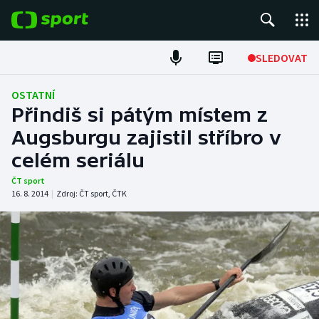
POPULÁRNÍ
SLEDOVAT
Fotbal
OSTATNÍ
Přindiš si pátým místem z
Hokej
Augsburgu zajistil stříbro v
celém seriálu
Tenis
ČT sport
Atletika
16. 8. 2014
|
Zdroj:
ČT sport
,
ČTK
Cyklistika
DALŠÍ SPORTY
Americký fotbal
NEPŘEHLÉDNĚTE