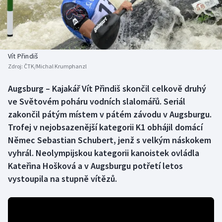
Baseball a softbal
Soutěže
Basketbal
Historické návraty
Biatlon
Aplikace ČT sport
Vít Přindiš
Zdroj:
ČTK/Michal Krumphanzl
Boby a skeleton
AZ kvíz
Augsburg – Kajakář Vít Přindiš skončil celkově druhý
ve Světovém poháru vodních slalomářů. Seriál
Box
zakončil pátým místem v pátém závodu v Augsburgu.
Curling
Trofej v nejobsazenější kategorii K1 obhájil domácí
Němec Sebastian Schubert, jenž s velkým náskokem
Dostihy
vyhrál. Neolympijskou kategorii kanoistek ovládla
Kateřina Hošková a v Augsburgu potřetí letos
Florbal
vystoupila na stupně vítězů.
Futsal
Golf