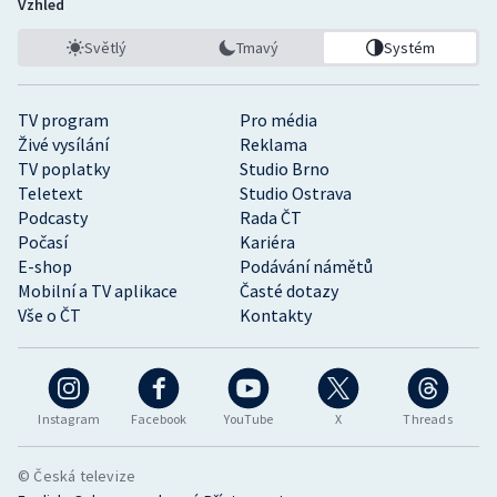
Vzhled
Světlý
Tmavý
Systém
TV program
Pro média
Živé vysílání
Reklama
TV poplatky
Studio Brno
Teletext
Studio Ostrava
Podcasty
Rada ČT
Počasí
Kariéra
E-shop
Podávání námětů
Mobilní a TV aplikace
Časté dotazy
Vše o ČT
Kontakty
Instagram
Facebook
YouTube
X
Threads
© Česká televize