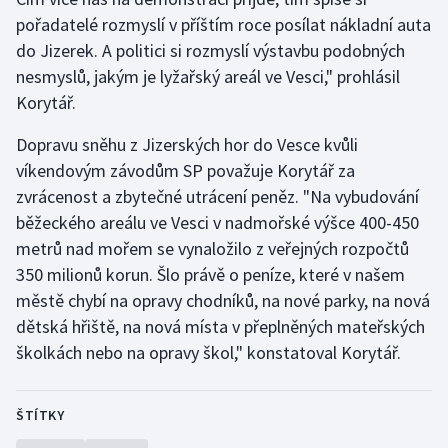
Stolní tenis
pořadatelé rozmyslí v příštím roce posílat nákladní auta
do Jizerek. A politici si rozmyslí výstavbu podobných
Triatlon
nesmyslů, jakým je lyžařský areál ve Vesci," prohlásil
Korytář.
Veslování
Dopravu sněhu z Jizerských hor do Vesce kvůli
Vodní slalom
víkendovým závodům SP považuje Korytář za
zvrácenost a zbytečné utrácení peněz. "Na vybudování
Volejbal
běžeckého areálu ve Vesci v nadmořské výšce 400-450
metrů nad mořem se vynaložilo z veřejných rozpočtů
Ostatní
350 milionů korun. Šlo právě o peníze, které v našem
městě chybí na opravy chodníků, na nové parky, na nová
dětská hřiště, na nová místa v přeplněných mateřských
školkách nebo na opravy škol," konstatoval Korytář.
ŠTÍTKY