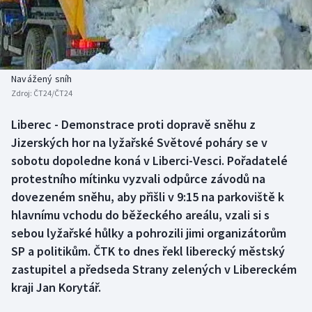
Baseball a softbal
Soutěže
Basketbal
Historické návraty
Biatlon
Aplikace ČT sport
Navážený sníh
Zdroj:
ČT24/ČT24
Boby a skeleton
AZ kvíz
Liberec - Demonstrace proti dopravě sněhu z
Jizerských hor na lyžařské Světové poháry se v
Box
sobotu dopoledne koná v Liberci-Vesci. Pořadatelé
Curling
protestního mítinku vyzvali odpůrce závodů na
dovezeném sněhu, aby přišli v 9:15 na parkoviště k
Dostihy
hlavnímu vchodu do běžeckého areálu, vzali si s
sebou lyžařské hůlky a pohrozili jimi organizátorům
Florbal
SP a politikům. ČTK to dnes řekl liberecký městský
zastupitel a předseda Strany zelených v Libereckém
Futsal
kraji Jan Korytář.
Golf