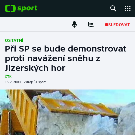
POPULÁRNÍ
SLEDOVAT
Fotbal
OSTATNÍ
Při SP se bude demonstrovat
Hokej
proti navážení sněhu z
Jizerských hor
Tenis
ČTK
Atletika
15. 2. 2008
|
Zdroj:
ČT sport
Cyklistika
DALŠÍ SPORTY
Americký fotbal
NEPŘEHLÉDNĚTE