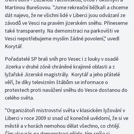
Martinou Burešovou. "Jsme rekreační běžkaři a chceme
Olympijské hry
dát najevo, že ne všichni lidé v Liberci jsou odvázaní ze
závodů ve Vesci na pravém jizerském sněhu. Přineseme
Parasport
také transparenty. Na demonstraci na parkovišti ve
Plavání
Vesci nepotřebujeme myslím žádné povolení," uvedl
Korytář.
Plážový volejbal
Pořadatelé SP brali sníh pro Vesec i z louky v osadě
Jizerka v druhé zóně chráněné krajinné oblasti a z
Ragby
lyžařské Jizerské magistrály. Korytář a jeho přátelé
Rychlobruslení
věří, že díky televizním štábům se informace o
protestech proti navážení sněhu do Vesce dostanou do
Rychlostní kanoistika
celého světa.
Short track
"Organizátoři mistrovství světa v klasickém lyžování v
Liberci v roce 2009 si snad už konečně uvědomí, že si ve
Sportovní střelba
městě a v horách nemohou dělat všechno, co chtějí.
Čím více nás na demonstraci přijde, tím spíše si