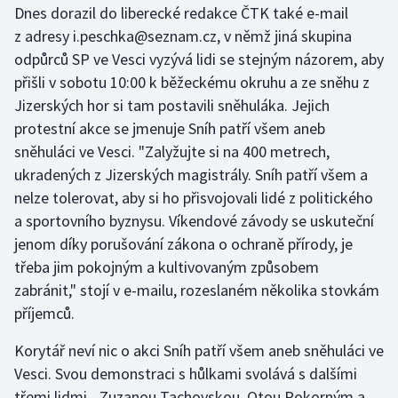
Dnes dorazil do liberecké redakce ČTK také e-mail
z adresy i.peschka@seznam.cz, v němž jiná skupina
Gymnastika
odpůrců SP ve Vesci vyzývá lidi se stejným názorem, aby
přišli v sobotu 10:00 k běžeckému okruhu a ze sněhu z
Házená
Jizerských hor si tam postavili sněhuláka. Jejich
Jezdectví
protestní akce se jmenuje Sníh patří všem aneb
sněhuláci ve Vesci. "Zalyžujte si na 400 metrech,
Judo
ukradených z Jizerských magistrály. Sníh patří všem a
nelze tolerovat, aby si ho přisvojovali lidé z politického
Krasobruslení
a sportovního byznysu. Víkendové závody se uskuteční
jenom díky porušování zákona o ochraně přírody, je
Lezení
třeba jim pokojným a kultivovaným způsobem
zabránit," stojí v e-mailu, rozeslaném několika stovkám
Lyže a snowboard
příjemců.
Moderní pětiboj
Korytář neví nic o akci Sníh patří všem aneb sněhuláci ve
Vesci. Svou demonstraci s hůlkami svolává s dalšími
Motorsport
třemi lidmi - Zuzanou Tachovskou, Otou Pokorným a