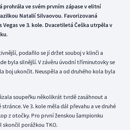
 prohrála ve svém prvním zápase v elitní
azilkou Natalií Silvaovou. Favorizovaná
 Vegas ve 3. kole. Dvacetiletá Češka utrpěla v
ku.
nější, podařilo se jí držet souboj v klinči a
de byla silnější. V závěru úvodní tříminutovky se
la boj ukončit. Neuspěla a od druhého kola byla
kázala soupeřku několikrát tvrdě zasáhnout a
é stránce. Ve 3. kole měla dál převahu a ve druhé
 kop z otočky. Pro první ženskou šampionku
l skončil porážkou TKO.