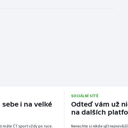
SOCIÁLNÍ SÍTĚ
 sebe i na velké
Odteď vám už nic
na dalších platf
izi máte ČT sport vždy po ruce.
Nenechte si nikde ujít nejnovější