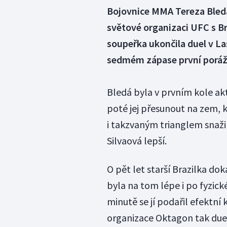
Bojovnice MMA Tereza Bledá
světové organizaci UFC s Br
soupeřka ukončila duel v Las
sedmém zápase první poráž
Bledá byla v prvním kole aktiv
poté jej přesunout na zem, k
i takzvaným trianglem snaži
Silvaová lepší.
O pět let starší Brazilka do
byla na tom lépe i po fyzick
minutě se jí podařil efektní
organizace Oktagon tak due