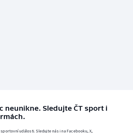
 neunikne. Sledujte ČT sport i
ormách.
 sportovní události. Sledujte nás i na Facebooku, X,