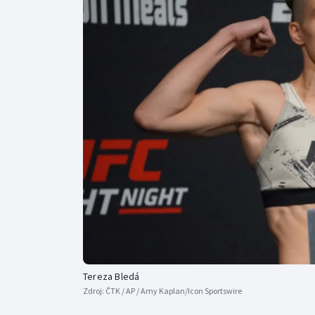
Curling
Dostihy
Florbal
Futsal
Golf
Gymnastika
Tereza Bledá
Zdroj:
ČTK / AP / Amy Kaplan/Icon Sportswire