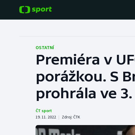
POPULÁRNÍ
DALŠÍ SPORTY
Fotbal
Americký fotbal
OSTATNÍ
Premiéra v UF
Hokej
Baseball a softbal
porážkou. S B
Tenis
Basketbal
Atletika
prohrála ve 3.
Biatlon
Cyklistika
Boby a skeleton
ČT sport
19. 11. 2022
|
Zdroj:
ČTK
Box