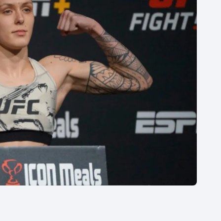
Moderní pětiboj
Triatlon
Motorsport
Veslování
Olympijské hry
Vodní slalom
Parasport
Volejbal
Plavání
Ostatní
Plážový volejbal