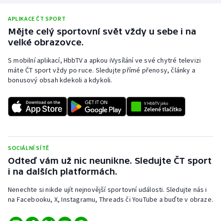
Olympijské hry
APLIKACE ČT SPORT
Mějte celý sportovní svět vždy u sebe i na
Parasport
velké obrazovce.
S mobilní aplikací, HbbTV a apkou iVysílání ve své chytré televizi
Plavání
máte ČT sport vždy po ruce. Sledujte přímé přenosy, články a
bonusový obsah kdekoli a kdykoli.
Plážový volejbal
Ragby
Rychlobruslení
SOCIÁLNÍ SÍTĚ
Rychlostní kanoistika
Odteď vám už nic neunikne. Sledujte ČT sport
i na dalších platformách.
Short track
Nenechte si nikde ujít nejnovější sportovní události. Sledujte nás i
na Facebooku, X, Instagramu, Threads či YouTube a buďte v obraze.
Sportovní střelba