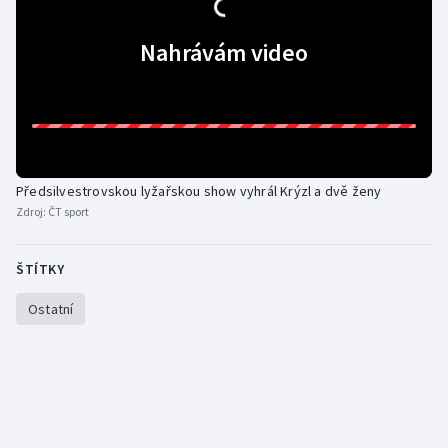
Gymnastika
Nahrávám video
Házená
Jezdectví
Judo
Předsilvestrovskou lyžařskou show vyhrál Krýzl a dvě ženy
Zdroj:
ČT sport
Krasobruslení
ŠTÍTKY
Lezení
Ostatní
Lyže a snowboard
Moderní pětiboj
Motorsport