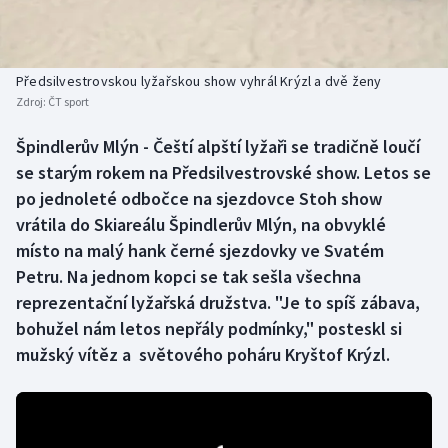
Baseball a softbal
Soutěže
Basketbal
Historické návraty
Předsilvestrovskou lyžařskou show vyhrál Krýzl a dvě ženy
Zdroj:
ČT sport
Biatlon
Aplikace ČT sport
Špindlerův Mlýn - Čeští alpští lyžaři se tradičně loučí
Boby a skeleton
AZ kvíz
se starým rokem na Předsilvestrovské show. Letos se
po jednoleté odbočce na sjezdovce Stoh show
Box
vrátila do Skiareálu Špindlerův Mlýn, na obvyklé
místo na malý hank černé sjezdovky ve Svatém
Curling
Petru. Na jednom kopci se tak sešla všechna
reprezentační lyžařská družstva. "Je to spíš zábava,
Dostihy
bohužel nám letos nepřály podmínky," posteskl si
Florbal
mužský vítěz a světového poháru Kryštof Krýzl.
Futsal
Golf