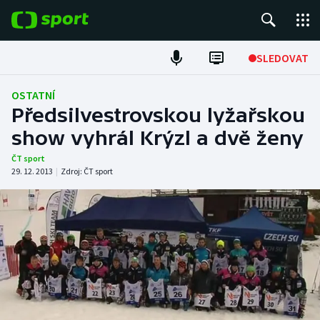
POPULÁRNÍ
SLEDOVAT
Fotbal
OSTATNÍ
Předsilvestrovskou lyžařskou
Hokej
show vyhrál Krýzl a dvě ženy
Tenis
ČT sport
29. 12. 2013
|
Zdroj:
ČT sport
Atletika
Cyklistika
DALŠÍ SPORTY
Americký fotbal
NEPŘEHLÉDNĚTE