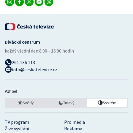
Stolní tenis
Triatlon
Veslování
Divácké centrum
Vodní slalom
každý všední den:
8:00—16:00 hodin
Volejbal
261 136 113
info@ceskatelevize.cz
Ostatní
Vzhled
Světlý
Tmavý
Systém
TV program
Pro média
Živé vysílání
Reklama