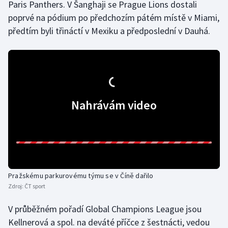
Paris Panthers. V Šanghaji se Prague Lions dostali
poprvé na pódium po předchozím pátém místě v Miami,
Gymnastika
předtím byli třináctí v Mexiku a předposlední v Dauhá.
Házená
Jezdectví
Judo
Nahrávám video
Krasobruslení
Lezení
Lyže a snowboard
Pražskému parkurovému týmu se v Číně dařilo
Zdroj:
ČT sport
Moderní pětiboj
V průběžném pořadí Global Champions League jsou
Motorsport
Kellnerová a spol. na deváté příčce z šestnácti, vedou