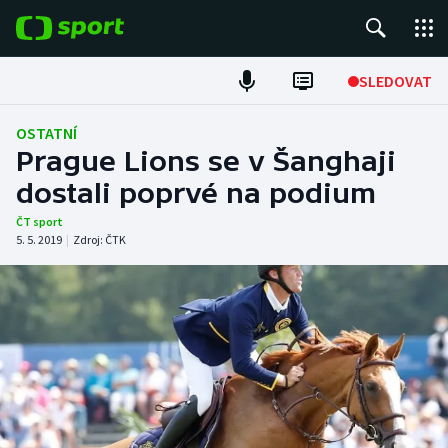
POPULÁRNÍ
SLEDOVAT
Fotbal
OSTATNÍ
Prague Lions se v Šanghaji
Hokej
dostali poprvé na podium
Tenis
ČT sport
5. 5. 2019
|
Zdroj:
ČTK
Atletika
Cyklistika
DALŠÍ SPORTY
Americký fotbal
NEPŘEHLÉDNĚTE