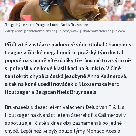
Baseball a softbal
Soutěže
Basketbal
Historické návraty
Belgický jezdec Prague Lions Niels Bruynseels
Zdroj:
www.globalchampionsleague.com/www.globalchampionsleague.com
Biatlon
Aplikace ČT sport
Při čtvrté zastávce parkurové série Global Champions
Boby a skeleton
AZ kvíz
League v čínské megalopoli se pražský tým dostal
poprvé na stupně vítězů díky třetímu místu a výrazně
Box
si polepšil v celkové klasifikaci na 9. místo. V Číně
tentokrát chyběla česká jezdkyně Anna Kellnerová,
Curling
a tak na koně usedli nováček z Nizozemska Marc
Houtzager a Belgičan Niels Bruynseels.
Dostihy
Florbal
Bruynseels s desetiletým valachem Delux van T & L a
Houtzager na dvanáctiletém Sterrehof's Calimerovi v
Futsal
sobotu zajeli čistě a dnes oba zaznamenali po jedné
chybě. Lepší než lvi byly pouze týmy Monaco Aces a
Golf