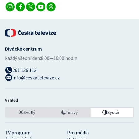
Divácké centrum
každý všední den:
8:00—16:00 hodin
261 136 113
info@ceskatelevize.cz
Vzhled
Světlý
Tmavý
Systém
TV program
Pro média