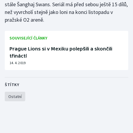
stále Šanghaj Swans. Seriál má před sebou ještě 15 dílů,
Olympijské hry
než vyvrcholí stejně jako loni na konci listopadu v
pražské O2 areně.
Parasport
Plavání
SOUVISEJÍCÍ ČLÁNKY
Prague Lions si v Mexiku polepšili a skončili
Plážový volejbal
třináctí
14. 4. 2019
Ragby
Rychlobruslení
ŠTÍTKY
Rychlostní kanoistika
Ostatní
Short track
Sportovní střelba