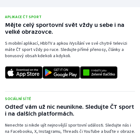
Stolní tenis
APLIKACE ČT SPORT
Triatlon
Mějte celý sportovní svět vždy u sebe i na
velké obrazovce.
Veslování
S mobilní aplikací, HbbTV a apkou iVysílání ve své chytré televizi
Vodní slalom
máte ČT sport vždy po ruce. Sledujte přímé přenosy, články a
bonusový obsah kdekoli a kdykoli.
Volejbal
Ostatní
SOCIÁLNÍ SÍTĚ
Odteď vám už nic neunikne. Sledujte ČT sport
i na dalších platformách.
Nenechte si nikde ujít nejnovější sportovní události. Sledujte nás i
na Facebooku, X, Instagramu, Threads či YouTube a buďte v obraze.