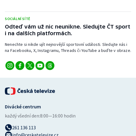
Stolní tenis
Triatlon
SOCIÁLNÍ SÍTĚ
Odteď vám už nic neunikne. Sledujte ČT sport
i na dalších platformách.
Veslování
Nenechte si nikde ujít nejnovější sportovní události. Sledujte nás i
Vodní slalom
na Facebooku, X, Instagramu, Threads či YouTube a buďte v obraze.
Volejbal
Ostatní
Divácké centrum
každý všední den:
8:00—16:00 hodin
261 136 113
info@ceskatelevize.cz