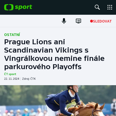
POPULÁRNÍ
SLEDOVAT
Fotbal
OSTATNÍ
Prague Lions ani
Hokej
Scandinavian Vikings s
Vingrálkovou nemine finále
Tenis
parkurového Playoffs
Atletika
ČT sport
22. 11. 2024
|
Zdroj:
ČTK
Cyklistika
DALŠÍ SPORTY
Americký fotbal
NEPŘEHLÉDNĚTE