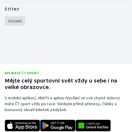
Olympijské hry
ŠTÍTKY
Ostatní
Parasport
Plavání
Plážový volejbal
Ragby
APLIKACE ČT SPORT
Rychlobruslení
Mějte celý sportovní svět vždy u sebe i na
velké obrazovce.
Rychlostní kanoistika
S mobilní aplikací, HbbTV a apkou iVysílání ve své chytré televizi
máte ČT sport vždy po ruce. Sledujte přímé přenosy, články a
Short track
bonusový obsah kdekoli a kdykoli.
Sportovní střelba