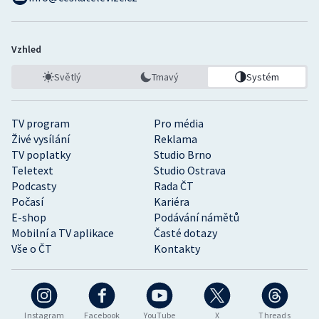
Vzhled
Světlý
Tmavý
Systém
TV program
Pro média
Živé vysílání
Reklama
TV poplatky
Studio Brno
Teletext
Studio Ostrava
Podcasty
Rada ČT
Počasí
Kariéra
E-shop
Podávání námětů
Mobilní a TV aplikace
Časté dotazy
Vše o ČT
Kontakty
Instagram
Facebook
YouTube
X
Threads