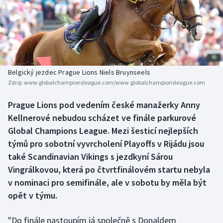
Baseball a softbal
Soutěže
Basketbal
Historické návraty
Biatlon
Aplikace ČT sport
Belgický jezdec Prague Lions Niels Bruynseels
Boby a skeleton
AZ kvíz
Zdroj:
www.globalchampionsleague.com/www.globalchampionsleague.com
Box
Prague Lions pod vedením české manažerky Anny
Kellnerové nebudou scházet ve finále parkurové
Curling
Global Champions League. Mezi šesticí nejlepších
týmů pro sobotní vyvrcholení Playoffs v Rijádu jsou
Dostihy
také Scandinavian Vikings s jezdkyní Sárou
Vingrálkovou, která po čtvrtfinálovém startu nebyla
Florbal
v nominaci pro semifinále, ale v sobotu by měla být
opět v týmu.
Futsal
"Do finále nastoupím já společně s Donaldem
Golf