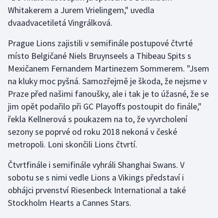
Whitakerem a Jurem Vrielingem," uvedla
dvaadvacetiletá Vingrálková.
Gymnastika
Prague Lions zajistili v semifinále postupové čtvrté
Házená
místo Belgičané Niels Bruynseels a Thibeau Spits s
Mexičanem Fernandem Martinezem Sommerem. "Jsem
Jezdectví
na kluky moc pyšná. Samozřejmě je škoda, že nejsme v
Judo
Praze před našimi fanoušky, ale i tak je to úžasné, že se
jim opět podařilo při GC Playoffs postoupit do finále,"
Krasobruslení
řekla Kellnerová s poukazem na to, že vyvrcholení
sezony se poprvé od roku 2018 nekoná v české
Lezení
metropoli. Loni skončili Lions čtvrtí.
Lyže a snowboard
Čtvrtfinále i semifinále vyhráli Shanghai Swans. V
sobotu se s nimi vedle Lions a Vikings představí i
Moderní pětiboj
obhájci prvenství Riesenbeck International a také
Stockholm Hearts a Cannes Stars.
Motorsport