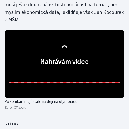
musí ještě dodat náležitosti pro účast na turnaji, tím
Short track
myslím ekonomická data," uklidňuje však Jan Kocourek
Sportovní střelba
z MŠMT.
Stolní tenis
Triatlon
Veslování
Nahrávám video
Vodní slalom
Volejbal
Ostatní
Pozemkáři mají stále naději na olympiádu
Zdroj:
ČT sport
ŠTÍTKY