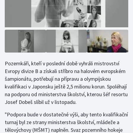
Moderní pětiboj
Motorsport
Olympijské hry
Parasport
Pozemkáři, kteří v poslední době vyhráli mistrovství
Plavání
Evropy divize B a získali stříbro na halovém evropském
šampionátu, potřebují na přípravu a olympijskou
Plážový volejbal
kvalifikaci v Japonsku ještě 2,5 milionu korun. Spoléhají
na podporu od ministerstva školství, kterou šéf resortu
Ragby
Josef Dobeš slíbil už v listopadu.
Rychlobruslení
"Podpora bude v dostatečné výši, aby tento kvalifikační
turnaj byl ze strany ministerstva školství, mládeže a
Rychlostní kanoistika
tělovýchovy (MŠMT) naplněn. Svaz pozemního hokeje