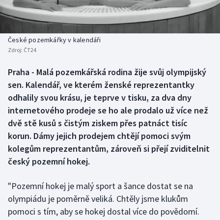
Atletika
Soutěže
Baseball a softbal
Historické návraty
České pozemkářky v kalendáři
Zdroj:
ČT24
Basketbal
Aplikace ČT sport
Praha - Malá pozemkářská rodina žije svůj olympijský
Biatlon
AZ kvíz
sen. Kalendář, ve kterém ženské reprezentantky
odhalily svou krásu, je teprve v tisku, za dva dny
Boby a skeleton
internetového prodeje se ho ale prodalo už více než
dvě stě kusů s čistým ziskem přes patnáct tisíc
Box
korun. Dámy jejich prodejem chtějí pomoci svým
kolegům reprezentantům, zároveň si přejí zviditelnit
Curling
český pozemní hokej.
Cyklistika
"Pozemní hokej je malý sport a šance dostat se na
Dostihy
olympiádu je poměrně veliká. Chtěly jsme klukům
pomoci s tím, aby se hokej dostal více do povědomí.
Florbal