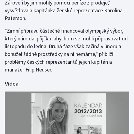
Zároveň by jim mohly pomoci peníze z prodeje,"
vysvětlovala kapitánka ženské reprezentace Karolína
Futsal
Paterson.
Golf
"Zimní přípravu částečně financoval olympijský výbor,
který nám dal půjčku, abychom se mohli připravovat od
Gymnastika
listopadu do ledna. Druhá fáze však začíná v únoru a
bohužel žádné prostředky na ni nemáme," přiblížil
Házená
problémy českých reprezentantů jejich kapitán a
manažer Filip Neuser.
Jezdectví
Videa
Judo
Krasobruslení
Lezení
Lyže a snowboard