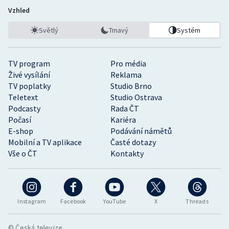
Vzhled
Světlý
Tmavý
Systém
TV program
Pro média
Živé vysílání
Reklama
TV poplatky
Studio Brno
Teletext
Studio Ostrava
Podcasty
Rada ČT
Počasí
Kariéra
E-shop
Podávání námětů
Mobilní a TV aplikace
Časté dotazy
Vše o ČT
Kontakty
Instagram
Facebook
YouTube
X
Threads
© Česká televize