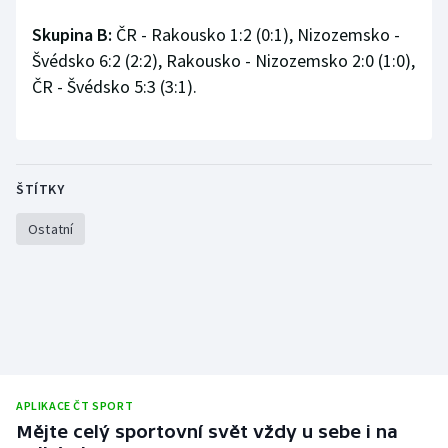
Stolní tenis
Skupina B:
ČR - Rakousko 1:2 (0:1), Nizozemsko -
Švédsko 6:2 (2:2), Rakousko - Nizozemsko 2:0 (1:0),
Triatlon
ČR - Švédsko 5:3 (3:1).
Veslování
Vodní slalom
ŠTÍTKY
Volejbal
Ostatní
Ostatní
APLIKACE ČT SPORT
Mějte celý sportovní svět vždy u sebe i na