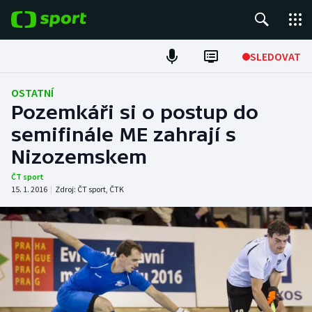
POPULÁRNÍ
SLEDOVAT
Fotbal
OSTATNÍ
Pozemkáři si o postup do
Hokej
semifinále ME zahrají s
Nizozemskem
Tenis
ČT sport
Atletika
15. 1. 2016
|
Zdroj:
ČT sport
,
ČTK
Cyklistika
DALŠÍ SPORTY
Americký fotbal
NEPŘEHLÉDNĚTE