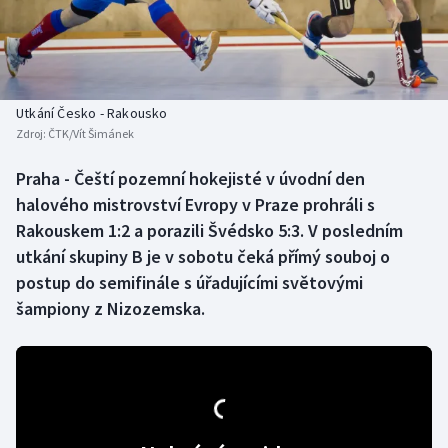
Baseball a softbal
Soutěže
Basketbal
Historické návraty
Biatlon
Aplikace ČT sport
Utkání Česko - Rakousko
Zdroj:
ČTK/Vít Šimánek
Boby a skeleton
AZ kvíz
Praha - Čeští pozemní hokejisté v úvodní den
halového mistrovství Evropy v Praze prohráli s
Box
Rakouskem 1:2 a porazili Švédsko 5:3. V posledním
Curling
utkání skupiny B je v sobotu čeká přímý souboj o
postup do semifinále s úřadujícími světovými
Dostihy
šampiony z Nizozemska.
Florbal
Futsal
Golf