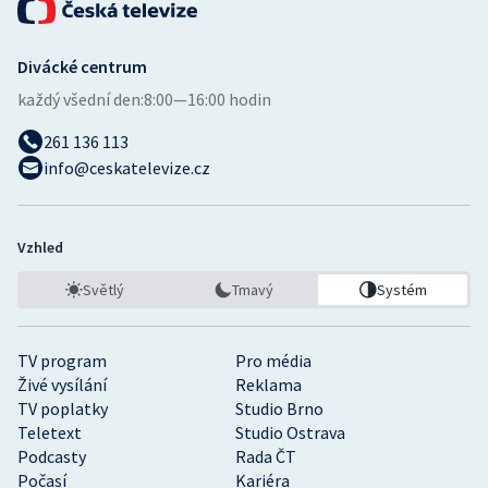
Divácké centrum
každý všední den:
8:00—16:00 hodin
261 136 113
info@ceskatelevize.cz
Vzhled
Světlý
Tmavý
Systém
TV program
Pro média
Živé vysílání
Reklama
TV poplatky
Studio Brno
Teletext
Studio Ostrava
Podcasty
Rada ČT
Počasí
Kariéra