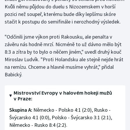
Kvůli němu půjdou do duelu s Nizozemskem v horší
Olympijské hry
pozici než soupeř, kterému bude díky lepšímu skóre
stačit k postupu do semifinále i nerozhodný výsledek.
Parasport
"Odčinili jsme výkon proti Rakousku, ale penalta v
Plavání
závěru nás hodně mrzí. Nicméně to už dávno mělo být
Plážový volejbal
8:3 a zítra by to bylo o něčem jiném," uvedl druhý kouč
Miroslav Ludvík. "Proti Holandsku ale stejně nejde hrát
Ragby
na remízu. Chceme a hlavně musíme vyhrát," přidal
Babický.
Rychlobruslení
Rychlostní kanoistika
Mistrovství Evropy v halovém hokeji mužů
v Praze:
Short track
Skupina A:
Německo - Polsko 4:1 (2:0), Rusko -
Švýcarsko 4:1 (0:0), Polsko - Švýcarsko 3:1 (2:1),
Sportovní střelba
Německo - Rusko 8:4 (2:2).