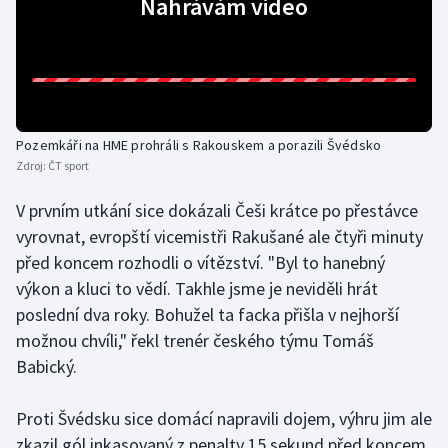
Nahrávám video
Gymnastika
Házená
Jezdectví
Pozemkáři na HME prohráli s Rakouskem a porazili Švédsko
Zdroj:
ČT sport
Judo
V prvním utkání sice dokázali Češi krátce po přestávce
vyrovnat, evropští vicemistři Rakušané ale čtyři minuty
Krasobruslení
před koncem rozhodli o vítězství. "Byl to hanebný
Lezení
výkon a kluci to vědí. Takhle jsme je neviděli hrát
poslední dva roky. Bohužel ta facka přišla v nejhorší
Lyže a snowboard
možnou chvíli," řekl trenér českého týmu Tomáš
Babický.
Moderní pětiboj
Proti Švédsku sice domácí napravili dojem, výhru jim ale
Motorsport
zkazil gól inkasovaný z penalty 15 sekund před koncem.