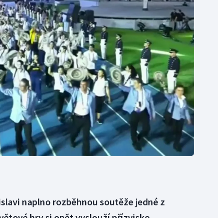
Moderní pětiboj
Triatlon
Motorsport
Veslování
Olympijské hry
Vodní slalom
Parasport
Volejbal
Plavání
Ostatní
Plážový volejbal
atislavi naplno rozběhnou soutěže jedné z
větové hry si opět vyslouží přízvisko