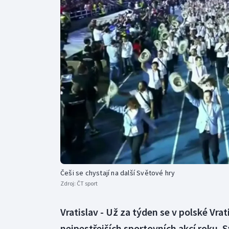
Curling
Dostihy
Florbal
Futsal
Golf
Gymnastika
Češi se chystají na další Světové hry
Zdroj:
ČT sport
Vratislav - Už za týden se v polské Vr
nejpestřejších sportovních akcí roku. S