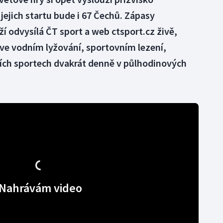
ejich startu bude i 67 Čechů. Zápasy
ěží odvysílá ČT sport a web ctsport.cz živě,
 ve vodním lyžování, sportovním lezení,
alších sportech dvakrát denně v půlhodinových
Nahrávám video