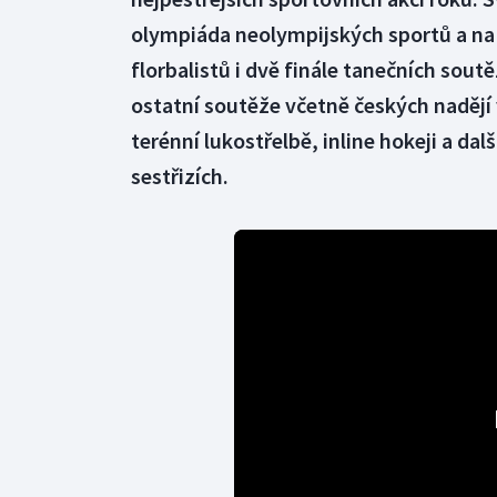
olympiáda neolympijských sportů a na j
florbalistů i dvě finále tanečních sout
ostatní soutěže včetně českých nadějí
terénní lukostřelbě, inline hokeji a d
sestřizích.