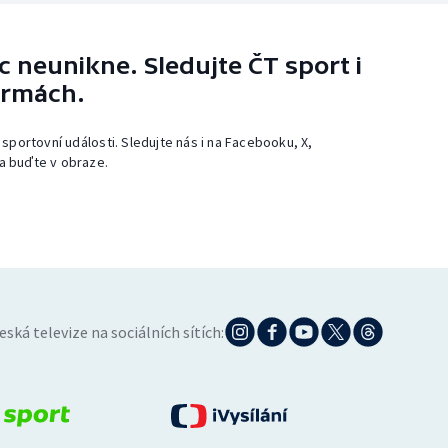
 neunikne. Sledujte ČT sport i
ormách.
 sportovní události. Sledujte nás i na Facebooku, X,
a buďte v obraze.
eská televize na sociálních sítích: