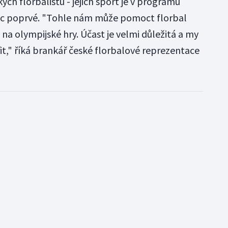
ých florbalistů - jejich sport je v programu
c poprvé. "Tohle nám může pomoct florbal
 na olympijské hry. Účast je velmi důležitá a my
t," říká brankář české florbalové reprezentace