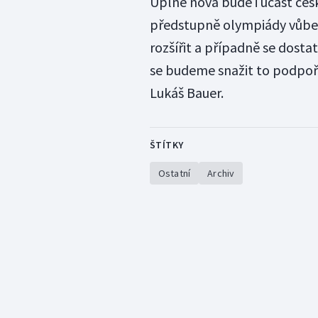
Úplně nová bude i účast česk
předstupně olympiády vůbe
rozšířit a případně se dostat
se budeme snažit to podpoři
Lukáš Bauer.
ŠTÍTKY
Ostatní
Archiv