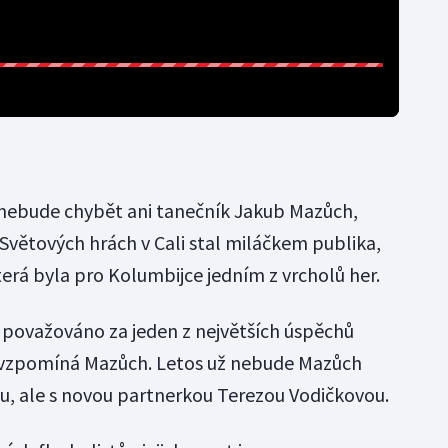
 nebude chybět ani tanečník Jakub Mazůch,
i Světových hrách v Cali stal miláčkem publika,
která byla pro Kolumbijce jedním z vrcholů her.
o považováno za jeden z největších úspěchů
" vzpomíná Mazůch. Letos už nebude Mazůch
u, ale s novou partnerkou Terezou Vodičkovou.