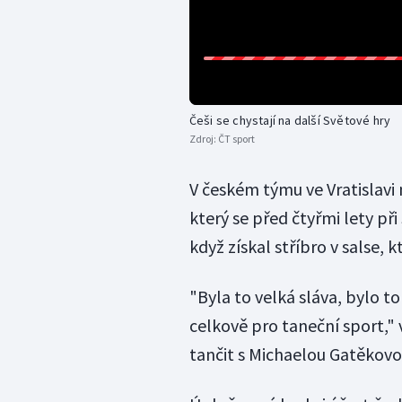
Češi se chystají na další Světové hry
Zdroj:
ČT sport
V českém týmu ve Vratislavi
který se před čtyřmi lety př
když získal stříbro v salse, 
"Byla to velká sláva, bylo t
celkově pro taneční sport,
tančit s Michaelou Gatěkovo