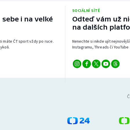
SOCIÁLNÍ SÍTĚ
 sebe i na velké
Odteď vám už nic
na dalších platf
izi máte ČT sport vždy po ruce.
Nenechte si nikde ujít nejnovější
ykoli.
Instagramu, Threads či YouTube 
Č