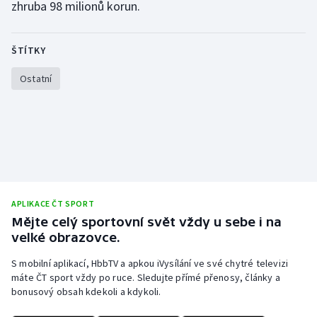
zhruba 98 milionů korun.
Stolní tenis
Triatlon
ŠTÍTKY
Veslování
Ostatní
Vodní slalom
Volejbal
Ostatní
APLIKACE ČT SPORT
Mějte celý sportovní svět vždy u sebe i na
velké obrazovce.
S mobilní aplikací, HbbTV a apkou iVysílání ve své chytré televizi
máte ČT sport vždy po ruce. Sledujte přímé přenosy, články a
bonusový obsah kdekoli a kdykoli.