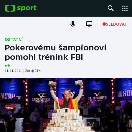
POPULÁRNÍ
SLEDOVAT
Fotbal
OSTATNÍ
Pokerovému šampionovi
Hokej
pomohl trénink FBI
Tenis
erb
11. 11. 2011
|
Zdroj:
ČTK
Atletika
Cyklistika
DALŠÍ SPORTY
Americký fotbal
NEPŘEHLÉDNĚTE