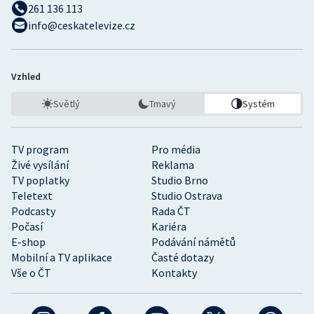
261 136 113
info@ceskatelevize.cz
Vzhled
Světlý
Tmavý
Systém
TV program
Pro média
Živé vysílání
Reklama
TV poplatky
Studio Brno
Teletext
Studio Ostrava
Podcasty
Rada ČT
Počasí
Kariéra
E-shop
Podávání námětů
Mobilní a TV aplikace
Časté dotazy
Vše o ČT
Kontakty