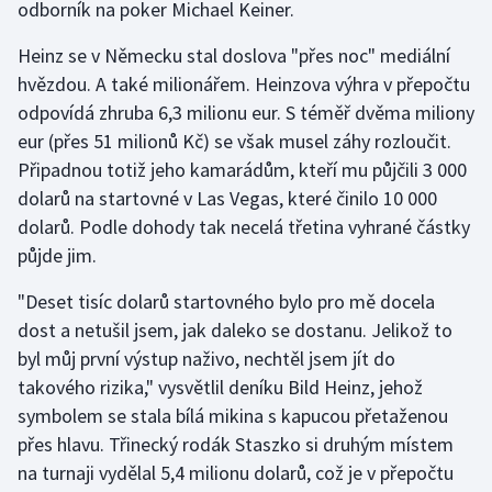
odborník na poker Michael Keiner.
Olympijské hry
Heinz se v Německu stal doslova "přes noc" mediální
hvězdou. A také milionářem. Heinzova výhra v přepočtu
Parasport
odpovídá zhruba 6,3 milionu eur. S téměř dvěma miliony
Plavání
eur (přes 51 milionů Kč) se však musel záhy rozloučit.
Připadnou totiž jeho kamarádům, kteří mu půjčili 3 000
Plážový volejbal
dolarů na startovné v Las Vegas, které činilo 10 000
dolarů. Podle dohody tak necelá třetina vyhrané částky
Ragby
půjde jim.
Rychlobruslení
"Deset tisíc dolarů startovného bylo pro mě docela
dost a netušil jsem, jak daleko se dostanu. Jelikož to
Rychlostní kanoistika
byl můj první výstup naživo, nechtěl jsem jít do
takového rizika," vysvětlil deníku Bild Heinz, jehož
Short track
symbolem se stala bílá mikina s kapucou přetaženou
přes hlavu. Třinecký rodák Staszko si druhým místem
Sportovní střelba
na turnaji vydělal 5,4 milionu dolarů, což je v přepočtu