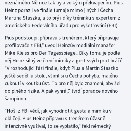
neznámého Němce tak byla velkým překvapením. Pius
Heinz porazil ve finále turnaje mimo jiných i Čecha
Gymnastika
Martina Staszka, a to prý i díky tréninku s expertem z
amerického Federálního úřadu pro vyšetřování (FBI).
Házená
Pius podstoupil přípravu s trenérem, který připravuje
Jezdectví
profilovače z FBI," uvedl Heinzův mediální manažer
Mike Kleiss pro Der Tagesspiegel. Díky tomu je podle
Judo
něj Heinz silný ve čtení mimiky a gest svých protihráčů.
"V rozhodující fázi finále, když Pius a Martin Staszko
Krasobruslení
ještě seděli u stolu, všiml si u Čecha pohybu, malého
cuknutí v koutku úst. To pro něj bylo znamení, aby šel
Lezení
do plného rizika. A pak vyhrál," tvrdí poradce nového
Lyže a snowboard
šampiona.
"Hoši z FBI vědí, jak vyhodnotit gesta a mimiku v
Moderní pětiboj
obličeji. Pius Heinz přípravu s trenérem úžasně
intenzivně využíval, to se vyplatilo," řekl německý
Motorsport