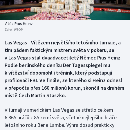
Baseball a softbal
Soutěže
Basketbal
Historické návraty
Vítěz Pius Heinz
Zdroj:
WSOP
Biatlon
Aplikace ČT sport
Las Vegas - Vítězem největšího letošního turnaje, a
Boby a skeleton
AZ kvíz
tím pádem faktickým mistrem světa v pokeru, se
v Las Vegas stal dvaadvacetiletý Němec Pius Heinz.
Box
Podle berlínského deníku Der Tagesspiegel mu
k vítězství dopomohl i trénink, který podstupují
Curling
profilovači FBI. Ve finále, ze kterého si Heinz odnesl
v přepočtu přes 160 milionů korun, skončil na druhém
Dostihy
místě Čech Martin Staszko.
Florbal
V turnaji v americkém Las Vegas se střetlo celkem
Futsal
6 865 hráčů z 85 zemí světa, včetně nejlepšího hráče
letošního roku Bena Lamba. Výhra dosud prakticky
Golf