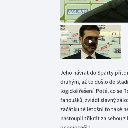
Jeho návrat do Sparty přit
druhým, až to došlo do stadi
logické řešení. Poté, co se 
fanoušků, zvládl slavný zál
začátku té letošní to také n
nastoupil třikrát za sebou z 
onemocněla.