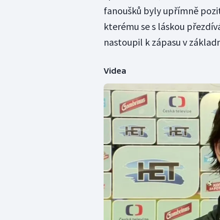
fanoušků byly upřímně poziti
kterému se s láskou přezdívá
nastoupil k zápasu v základn
Videa