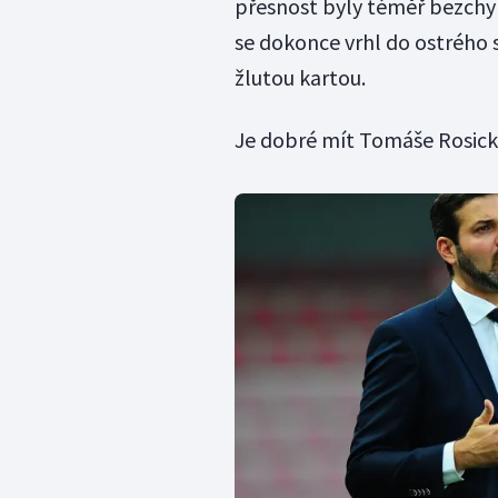
přesnost byly téměř bezchybn
se dokonce vrhl do ostrého
žlutou kartou.
Je dobré mít Tomáše Rosick