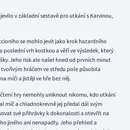
evilo v základní sestavě pro utkání s Karvinou,
ioniho se mohlo jevit jako krok hazardního
a poslední vrh kostkou a věří ve výsledek, který
šky. Jeho risk ale našel hned od prvních minut
 tvořivým hráčem ve středu pole působila
míči a jistěji ve hře bez něj.
a čtení hry nemohly uniknout nikomu, kdo utkání
al míč a chladnokrevně jej předal dál svým
vat své přihrávky k dokonalosti a otevřít na
koho jiného ani nenapadly. Jeho přehled a