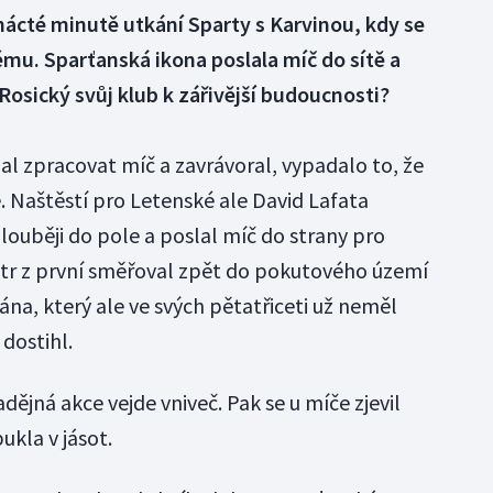
ácté minutě utkání Sparty s Karvinou, kdy se
mu. Sparťanská ikona poslala míč do sítě a
Rosický svůj klub k zářivější budoucnosti?
al zpracovat míč a zavrávoral, vypadalo to, že
. Naštěstí pro Letenské ale David Lafata
hlouběji do pole a poslal míč do strany pro
ntr z první směřoval zpět do pokutového území
na, který ale ve svých pětatřiceti už neměl
dostihl.
dějná akce vejde vniveč. Pak se u míče zjevil
ukla v jásot.