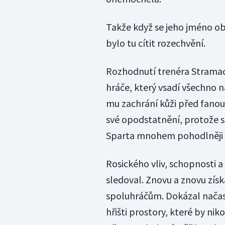
Takže když se jeho jméno obj
bylo tu cítit rozechvění.
Rozhodnutí trenéra Stramacc
hráče, který vsadí všechno n
mu zachrání kůži před fanou
své opodstatnění, protože s
Sparta mnohem pohodlněji na 
Rosického vliv, schopnosti 
sledoval. Znovu a znovu získ
spoluhráčům. Dokázal načaso
hřišti prostory, které by ni