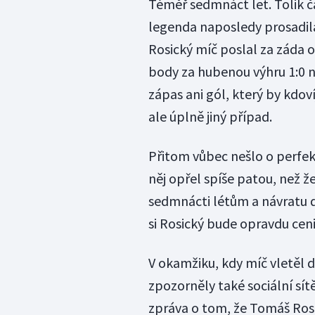
Téměř sedmnáct let. Tolik č
legenda naposledy prosadila 
Rosický míč poslal za záda o
body za hubenou výhru 1:0 
zápas ani gól, který by kdov
ale úplně jiný případ.
Přitom vůbec nešlo o perfekt
něj opřel spíše patou, než 
sedmnácti létům a návratu d
si Rosický bude opravdu ceni
V okamžiku, kdy míč vletěl d
zpozorněly také sociální sít
zpráva o tom, že Tomáš Rosi