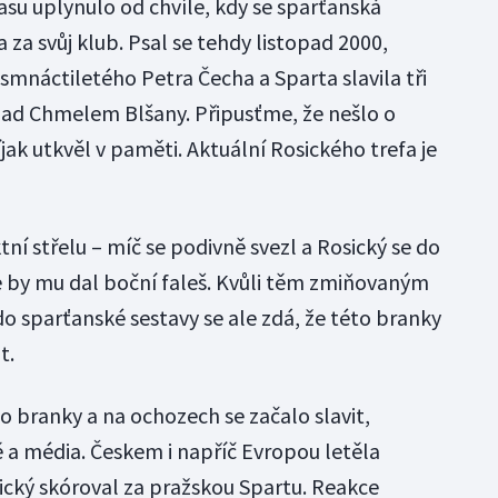
asu uplynulo od chvíle, kdy se sparťanská
za svůj klub. Psal se tehdy listopad 2000,
smnáctiletého Petra Čecha a Sparta slavila tři
nad Chmelem Blšany. Připusťme, že nešlo o
íjak utkvěl v paměti. Aktuální Rosického trefa je
ní střelu – míč se podivně svezl a Rosický se do
že by mu dal boční faleš. Kvůli těm zmiňovaným
o sparťanské sestavy se ale zdá, že této branky
t.
o branky a na ochozech se začalo slavit,
ě a média. Českem i napříč Evropou letěla
cký skóroval za pražskou Spartu. Reakce