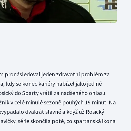
om pronásledoval jeden zdravotní problém za
a, kdy se konec kariéry nabízel jako jediné
Rosický do Sparty vrátil za nadšeného ohlasu
ožník v celé minulé sezoně pouhých 19 minut. Na
evypadalo dvakrát slavně a když už Rosický
lavičky, série skončila poté, co sparťanská ikona