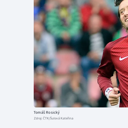
Curling
Dostihy
Florbal
Futsal
Golf
Gymnastika
Tomáš Rosický
Zdroj:
ČTK/Šulová Kateřina