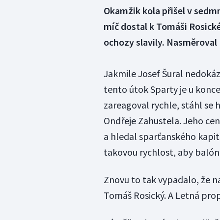
Okamžik kola přišel v sedmn
míč dostal k Tomáši Rosické
ochozy slavily. Nasměroval 
Jakmile Josef Šural nedokáz
tento útok Sparty je u konce
zareagoval rychle, stáhl se 
Ondřeje Zahustela. Jeho ce
a hledal sparťanského kapitá
takovou rychlost, aby balón 
Znovu to tak vypadalo, že na
Tomáš Rosický. A Letná prop