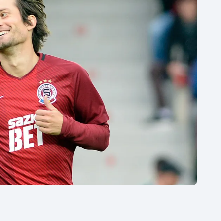
Moderní pětiboj
Triatlon
Motorsport
Veslování
Olympijské hry
Vodní slalom
Parasport
Volejbal
Plavání
Ostatní
Plážový volejbal