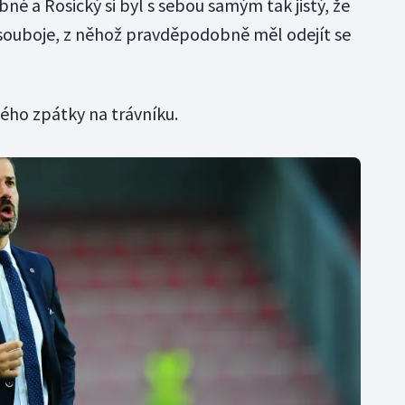
é a Rosický si byl s sebou samým tak jistý, že
 souboje, z něhož pravděpodobně měl odejít se
ého zpátky na trávníku.