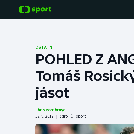
POPULÁRNÍ
DALŠÍ SPORTY
Fotbal
Americký fotbal
OSTATNÍ
POHLED Z ANGL
Hokej
Baseball a softbal
Tomáš Rosický
Tenis
Basketbal
Atletika
jásot
Biatlon
Cyklistika
Boby a skeleton
Chris Boothroyd
12. 9. 2017
|
Zdroj:
ČT sport
Box