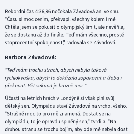
Rekordní čas 4:36,96 nečekala Závadová ani ve snu.
Gymnastika
"Času si moc cením, překvapil všechny kolem i mě.
Chtěla jsem se pokusit o olympijský limit, ale nevěřila,
Házená
že se dostanu až do finále. Teď mám všechno, prostě
stoprocentní spokojenost," radovala se Závadová.
Jezdectví
Judo
Barbora Závadová:
"Teď mám trochu strach, abych nebyla taková
Krasobruslení
rychlokvaška, abych to dokázala zopakovat a třeba i
překonat. Pět sekund je hrozně moc."
Lezení
Účastí na letních hrách v Londýně si však plní svůj
Lyže a snowboard
dětský sen. Olympiádu staví Závadová na vrchol všeho.
"Strašně moc to pro mě znamená. Dostat se na
Moderní pětiboj
olympiádu, to je opravdu splněný sen," tvrdila. "Na
Motorsport
druhou stranu se trochu bojím, aby ode mě nebyla dost