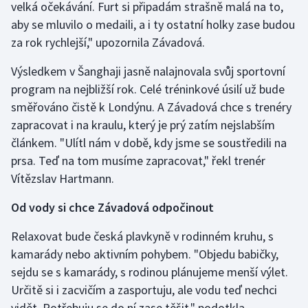
velká očekávání. Furt si připadám strašně malá na to,
Olympijské hry
aby se mluvilo o medaili, a i ty ostatní holky zase budou
za rok rychlejší," upozornila Závadová.
Parasport
Výsledkem v Šanghaji jasně nalajnovala svůj sportovní
Plavání
program na nejbližší rok. Celé tréninkové úsilí už bude
směřováno čistě k Londýnu. A Závadová chce s trenéry
Plážový volejbal
zapracovat i na kraulu, který je prý zatím nejslabším
článkem. "Ulítl nám v době, kdy jsme se soustředili na
Ragby
prsa. Teď na tom musíme zapracovat," řekl trenér
Vítězslav Hartmann.
Rychlobruslení
Od vody si chce Závadová odpočinout
Rychlostní kanoistika
Relaxovat bude česká plavkyně v rodinném kruhu, s
Short track
kamarády nebo aktivním pohybem. "Objedu babičky,
sejdu se s kamarády, s rodinou plánujeme menší výlet.
Sportovní střelba
Určitě si i zacvičím a zasportuju, ale vodu teď nechci
vidět. Potřebuju se do ní zase těšit," podotkla