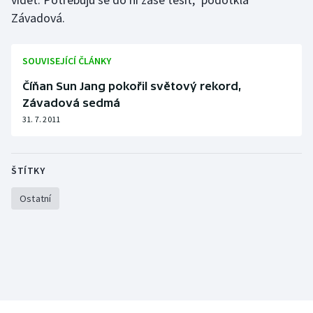
Stolní tenis
Závadová.
Triatlon
SOUVISEJÍCÍ ČLÁNKY
Veslování
Číňan Sun Jang pokořil světový rekord,
Závadová sedmá
Vodní slalom
31. 7. 2011
Volejbal
ŠTÍTKY
Ostatní
Ostatní