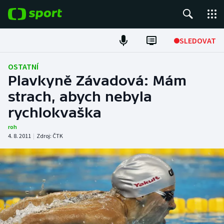
POPULÁRNÍ
SLEDOVAT
Fotbal
OSTATNÍ
Plavkyně Závadová: Mám
Hokej
strach, abych nebyla
rychlokvaška
Tenis
roh
Atletika
4. 8. 2011
|
Zdroj:
ČTK
Cyklistika
DALŠÍ SPORTY
Americký fotbal
NEPŘEHLÉDNĚTE