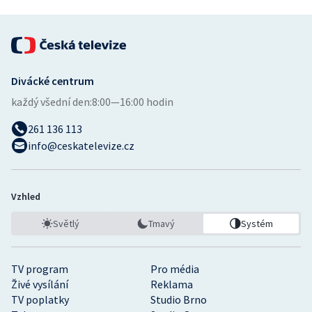
Divácké centrum
každý všední den:
8:00—16:00 hodin
261 136 113
info@ceskatelevize.cz
Vzhled
Světlý
Tmavý
Systém
TV program
Pro média
Živé vysílání
Reklama
TV poplatky
Studio Brno