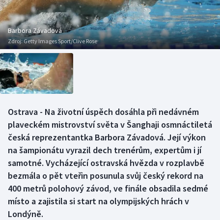
Baseball a softbal
Soutěže
Basketbal
Historické návraty
Barbora Závadová
Zdroj:
Getty Images Sport/Clive Rose
Biatlon
Aplikace ČT sport
Boby a skeleton
AZ kvíz
Box
Ostrava - Na životní úspěch dosáhla při nedávném
plaveckém mistrovství světa v Šanghaji osmnáctiletá
Curling
česká reprezentantka Barbora Závadová. Její výkon
Dostihy
na šampionátu vyrazil dech trenérům, expertům i jí
samotné. Vycházející ostravská hvězda v rozplavbě
Florbal
bezmála o pět vteřin posunula svůj český rekord na
400 metrů polohový závod, ve finále obsadila sedmé
Futsal
místo a zajistila si start na olympijských hrách v
Londýně.
Golf