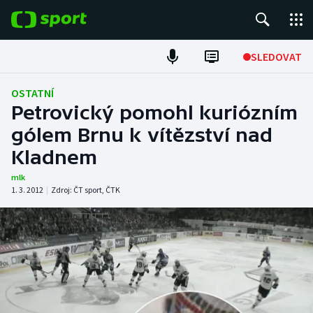
POPULÁRNÍ
SLEDOVAT
Fotbal
OSTATNÍ
Petrovický pomohl kuriózním
Hokej
gólem Brnu k vítězství nad
Kladnem
Tenis
mlk
Atletika
1. 3. 2012
|
Zdroj:
ČT sport
,
ČTK
Cyklistika
DALŠÍ SPORTY
Americký fotbal
NEPŘEHLÉDNĚTE