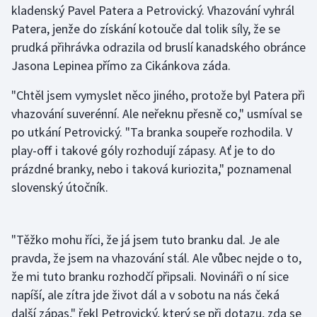
kladenský Pavel Patera a Petrovický. Vhazování vyhrál
Patera, jenže do získání kotouče dal tolik síly, že se
Gymnastika
prudká přihrávka odrazila od bruslí kanadského obránce
Jasona Lepinea přímo za Cikánkova záda.
Házená
"Chtěl jsem vymyslet něco jiného, protože byl Patera při
Jezdectví
vhazování suverénní. Ale neřeknu přesně co," usmíval se
po utkání Petrovický. "Ta branka soupeře rozhodila. V
Judo
play-off i takové góly rozhodují zápasy. Ať je to do
prázdné branky, nebo i taková kuriozita," poznamenal
Krasobruslení
slovenský útočník.
Lezení
Lyže a snowboard
"Těžko mohu říci, že já jsem tuto branku dal. Je ale
pravda, že jsem na vhazování stál. Ale vůbec nejde o to,
Moderní pětiboj
že mi tuto branku rozhodčí připsali. Novináři o ní sice
napíší, ale zítra jde život dál a v sobotu na nás čeká
Motorsport
další zápas," řekl Petrovický, který se při dotazu, zda se