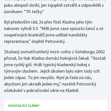
puku alespoň dotkl, jen tajuplně zatvářil a odpověděl s
Olympijské hry
úsměvem: "Tři tečky."
Parasport
Byl především rád, že přes finiš Kladna jeho tým
nakonec vyhrál 5:3. "Měli jsme zase spoustu šancí a ze
Plavání
soupeřových brankářů jsme udělali kandidáty
reprezentace," doplnil Petrovický.
Plážový volejbal
Zkušený osmatřicetiletý mistr světa z Göteborgu 2002
Ragby
přiznal, že tlak Kladna domácí hokejisté čekali. "Dostali
jsme rychlý gól. Hráli typický kladenský hokej s
Rychlobruslení
týmovým duchem. Jejich úkolem bylo nám tady vzít
jeden zápas. To jim nevyšlo. Nyní je řada na nás,
Rychlostní kanoistika
abychom jim ukradli jeden my," nastínil Petrovický
očekávání v pokračování série na Kladně.
Short track
Sportovní střelba
SOUVISEJÍCÍ ČLÁNKY