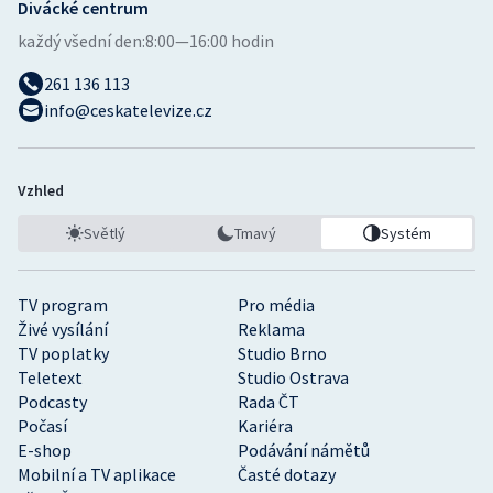
Divácké centrum
každý všední den:
8:00—16:00 hodin
261 136 113
info@ceskatelevize.cz
Vzhled
Světlý
Tmavý
Systém
TV program
Pro média
Živé vysílání
Reklama
TV poplatky
Studio Brno
Teletext
Studio Ostrava
Podcasty
Rada ČT
Počasí
Kariéra
E-shop
Podávání námětů
Mobilní a TV aplikace
Časté dotazy