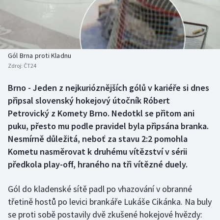
Baseball a softbal
Soutěže
Basketbal
Historické návraty
Biatlon
Aplikace ČT sport
Gól Brna proti Kladnu
Zdroj:
ČT24
Boby a skeleton
AZ kvíz
Brno - Jeden z nejkurióznějších gólů v kariéře si dnes
připsal slovenský hokejový útočník Róbert
Box
Petrovický z Komety Brno. Nedotkl se přitom ani
Curling
puku, přesto mu podle pravidel byla připsána branka.
Nesmírně důležitá, neboť za stavu 2:2 pomohla
Dostihy
Kometu nasměrovat k druhému vítězství v sérii
předkola play-off, hraného na tři vítězné duely.
Florbal
Gól do kladenské sítě padl po vhazování v obranné
Futsal
třetině hostů po levici brankáře Lukáše Cikánka. Na buly
se proti sobě postavily dvě zkušené hokejové hvězdy:
Golf