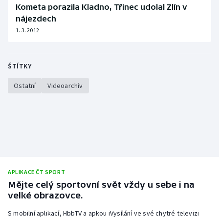
Stolní tenis
Kometa porazila Kladno, Třinec udolal Zlín v
nájezdech
Triatlon
1. 3. 2012
Veslování
ŠTÍTKY
Vodní slalom
Ostatní
Videoarchiv
Volejbal
Ostatní
APLIKACE ČT SPORT
Mějte celý sportovní svět vždy u sebe i na
velké obrazovce.
S mobilní aplikací, HbbTV a apkou iVysílání ve své chytré televizi