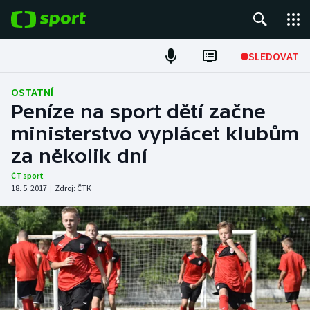
POPULÁRNÍ
SLEDOVAT
Fotbal
OSTATNÍ
Peníze na sport dětí začne
Hokej
ministerstvo vyplácet klubům
za několik dní
Tenis
ČT sport
Atletika
18. 5. 2017
|
Zdroj:
ČTK
Cyklistika
DALŠÍ SPORTY
Americký fotbal
NEPŘEHLÉDNĚTE