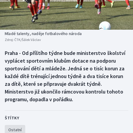
Baseball a softbal
Soutěže
Basketbal
Historické návraty
Biatlon
Aplikace ČT sport
Mladé talenty, naděje fotbalového národa
Zdroj:
ČTK/Šálek Václav
Boby a skeleton
AZ kvíz
Praha - Od příštího týdne bude ministerstvo školství
vyplácet sportovním klubům dotace na podporu
Box
sportování dětí a mládeže. Jedná se o tisíc korun za
Curling
každé dítě trénující jednou týdně a dva tisíce korun
za dítě, které se připravuje dvakrát týdně.
Dostihy
Ministerstvo již ukončilo rámcovou kontrolu tohoto
programu, dopadla v pořádku.
Florbal
Futsal
ŠTÍTKY
Ostatní
Golf