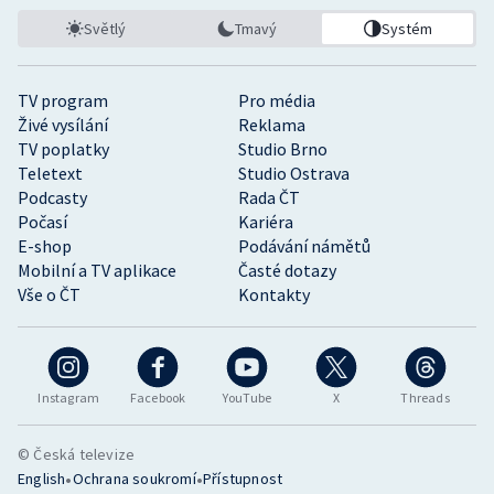
Stolní tenis
Světlý
Tmavý
Systém
Triatlon
TV program
Pro média
Veslování
Živé vysílání
Reklama
TV poplatky
Studio Brno
Teletext
Studio Ostrava
Vodní slalom
Podcasty
Rada ČT
Počasí
Kariéra
Volejbal
E-shop
Podávání námětů
Mobilní a TV aplikace
Časté dotazy
Ostatní
Vše o ČT
Kontakty
Instagram
Facebook
YouTube
X
Threads
© Česká televize
•
•
English
Ochrana soukromí
Přístupnost