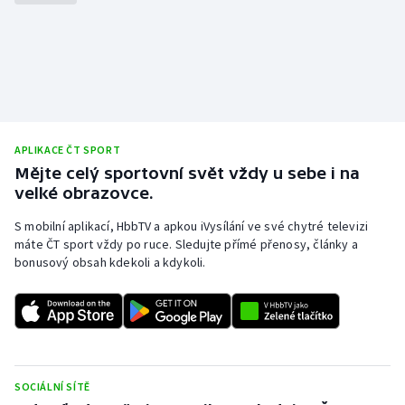
Gymnastika
Házená
Jezdectví
APLIKACE ČT SPORT
Judo
Mějte celý sportovní svět vždy u sebe i na
velké obrazovce.
Krasobruslení
S mobilní aplikací, HbbTV a apkou iVysílání ve své chytré televizi
máte ČT sport vždy po ruce. Sledujte přímé přenosy, články a
Lezení
bonusový obsah kdekoli a kdykoli.
Lyže a snowboard
Moderní pětiboj
Motorsport
SOCIÁLNÍ SÍTĚ