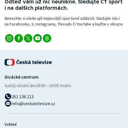
Odteď vám už nic neunikne. Sledujte ČT sport
i na dalších platformách.
Olympijské hry
Nenechte si nikde ujít nejnovější sportovní události. Sledujte nás i
Parasport
na Facebooku, X, Instagramu, Threads či YouTube a buďte v obraze.
Plavání
Plážový volejbal
Ragby
Divácké centrum
Rychlobruslení
každý všední den:
8:00—16:00 hodin
Rychlostní kanoistika
261 136 113
info@ceskatelevize.cz
Short track
Sportovní střelba
Vzhled