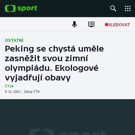
POPULÁRNÍ
SLEDOVAT
Fotbal
OSTATNÍ
Peking se chystá uměle
Hokej
zasněžit svou zimní
olympiádu. Ekologové
Tenis
vyjadřují obavy
Atletika
ČT24
9. 11. 2021
|
Zdroj:
ČTK
Cyklistika
DALŠÍ SPORTY
Americký fotbal
NEPŘEHLÉDNĚTE