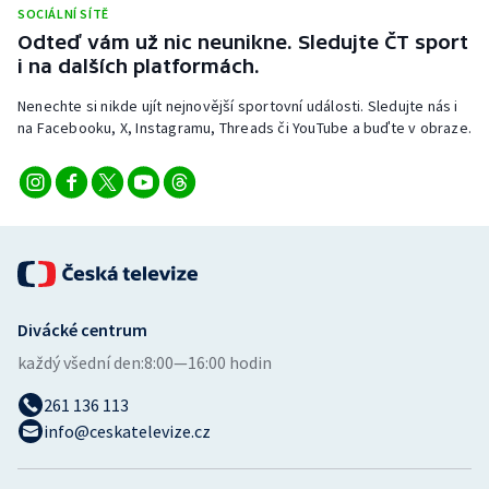
SOCIÁLNÍ SÍTĚ
Olympijské hry
Odteď vám už nic neunikne. Sledujte ČT sport
i na dalších platformách.
Parasport
Nenechte si nikde ujít nejnovější sportovní události. Sledujte nás i
na Facebooku, X, Instagramu, Threads či YouTube a buďte v obraze.
Plavání
Plážový volejbal
Ragby
Rychlobruslení
Divácké centrum
Rychlostní kanoistika
každý všední den:
8:00—16:00 hodin
Short track
261 136 113
info@ceskatelevize.cz
Sportovní střelba