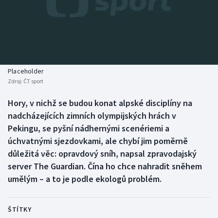
Baseball a softbal
Soutěže
Basketbal
Historické návraty
Biatlon
Aplikace ČT sport
Placeholder
Boby a skeleton
AZ kvíz
Zdroj:
ČT sport
Box
Hory, v nichž se budou konat alpské disciplíny na
nadcházejících zimních olympijských hrách v
Curling
Pekingu, se pyšní nádhernými scenériemi a
úchvatnými sjezdovkami, ale chybí jim poměrně
Dostihy
důležitá věc: opravdový sníh, napsal zpravodajský
server The Guardian. Čína ho chce nahradit sněhem
Florbal
umělým – a to je podle ekologů problém.
Futsal
ŠTÍTKY
Golf