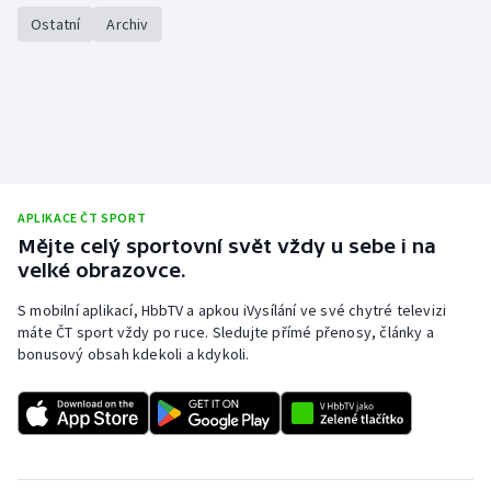
Ostatní
Archiv
Gymnastika
Házená
Jezdectví
Judo
APLIKACE ČT SPORT
Mějte celý sportovní svět vždy u sebe i na
Krasobruslení
velké obrazovce.
S mobilní aplikací, HbbTV a apkou iVysílání ve své chytré televizi
Lezení
máte ČT sport vždy po ruce. Sledujte přímé přenosy, články a
bonusový obsah kdekoli a kdykoli.
Lyže a snowboard
Moderní pětiboj
Motorsport