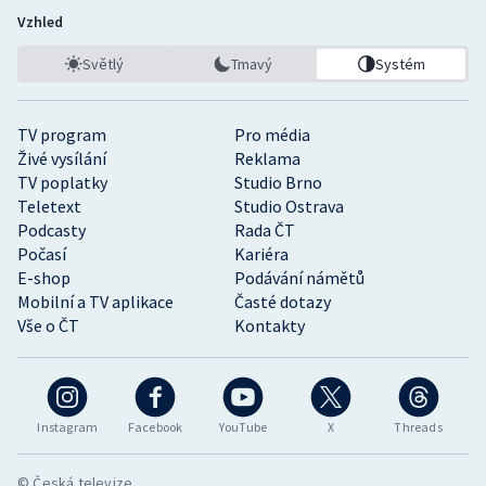
Stolní tenis
Vzhled
Světlý
Tmavý
Systém
Triatlon
Veslování
TV program
Pro média
Živé vysílání
Reklama
Vodní slalom
TV poplatky
Studio Brno
Teletext
Studio Ostrava
Volejbal
Podcasty
Rada ČT
Počasí
Kariéra
Ostatní
E-shop
Podávání námětů
Mobilní a TV aplikace
Časté dotazy
Vše o ČT
Kontakty
Instagram
Facebook
YouTube
X
Threads
© Česká televize