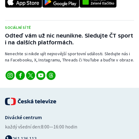
Stolní tenis
Triatlon
SOCIÁLNÍ SÍTĚ
Veslování
Odteď vám už nic neunikne. Sledujte ČT sport
i na dalších platformách.
Vodní slalom
Nenechte si nikde ujít nejnovější sportovní události. Sledujte nás i
na Facebooku, X, Instagramu, Threads či YouTube a buďte v obraze.
Volejbal
Ostatní
Divácké centrum
každý všední den:
8:00—16:00 hodin
261 136 113