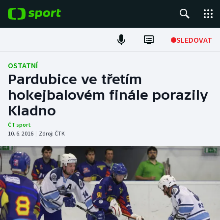
POPULÁRNÍ
SLEDOVAT
Fotbal
OSTATNÍ
Pardubice ve třetím
Hokej
hokejbalovém finále porazily
Kladno
Tenis
ČT sport
Atletika
10. 6. 2016
|
Zdroj:
ČTK
Cyklistika
DALŠÍ SPORTY
Americký fotbal
NEPŘEHLÉDNĚTE