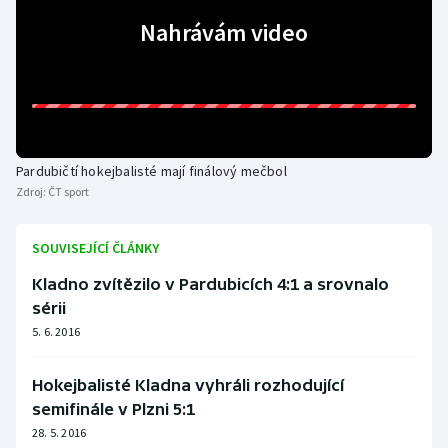
Nahrávám video
Gymnastika
Házená
Jezdectví
Pardubičtí hokejbalisté mají finálový mečbol
Judo
Zdroj:
ČT sport
Krasobruslení
SOUVISEJÍCÍ ČLÁNKY
Kladno zvítězilo v Pardubicích 4:1 a srovnalo
Lezení
sérii
Lyže a snowboard
5. 6. 2016
Moderní pětiboj
Hokejbalisté Kladna vyhráli rozhodující
semifinále v Plzni 5:1
Motorsport
28. 5. 2016