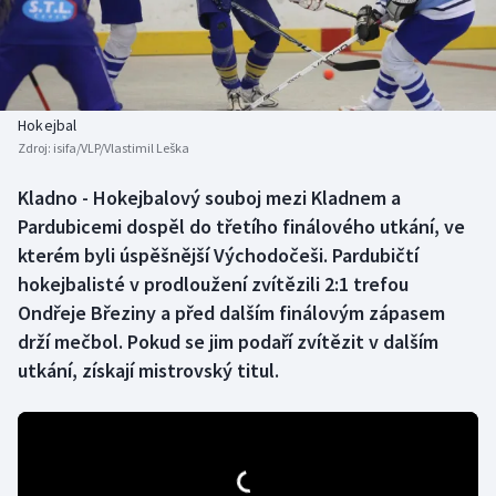
Baseball a softbal
Soutěže
Basketbal
Historické návraty
Biatlon
Aplikace ČT sport
Hokejbal
Zdroj:
isifa/VLP/Vlastimil Leška
Boby a skeleton
AZ kvíz
Kladno - Hokejbalový souboj mezi Kladnem a
Pardubicemi dospěl do třetího finálového utkání, ve
Box
kterém byli úspěšnější Východočeši. Pardubičtí
Curling
hokejbalisté v prodloužení zvítězili 2:1 trefou
Ondřeje Březiny a před dalším finálovým zápasem
Dostihy
drží mečbol. Pokud se jim podaří zvítězit v dalším
utkání, získají mistrovský titul.
Florbal
Futsal
Golf