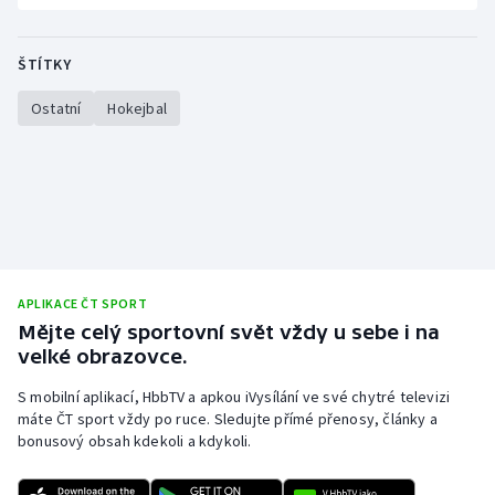
Olympijské hry
ŠTÍTKY
Parasport
Ostatní
Hokejbal
Plavání
Plážový volejbal
Ragby
Rychlobruslení
APLIKACE ČT SPORT
Mějte celý sportovní svět vždy u sebe i na
Rychlostní kanoistika
velké obrazovce.
S mobilní aplikací, HbbTV a apkou iVysílání ve své chytré televizi
Short track
máte ČT sport vždy po ruce. Sledujte přímé přenosy, články a
bonusový obsah kdekoli a kdykoli.
Sportovní střelba