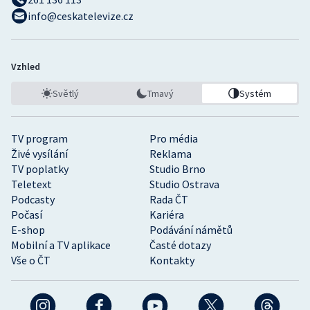
info@ceskatelevize.cz
Vzhled
Světlý
Tmavý
Systém
TV program
Pro média
Živé vysílání
Reklama
TV poplatky
Studio Brno
Teletext
Studio Ostrava
Podcasty
Rada ČT
Počasí
Kariéra
E-shop
Podávání námětů
Mobilní a TV aplikace
Časté dotazy
Vše o ČT
Kontakty